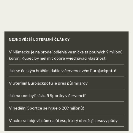
NEJNOVĚJŠÍ LOTERIJNÍ ČLÁNKY
V Německu je na prodej odlehlá vesnička za pouhých 9 milionů
korun. Kupec by měl mít dobré vyjednávací vlastnosti
Jak se českým hráčům dařilo v červencovém Eurojackpotu?
V úterním Eurojackpotu je přes půl miliardy
Jak na tom byli sázkaři Sportky v červenci?
V nedělní Sportce se hraje o 209 milionů!
V aukci se objevil dům na útesu, který ohrožují sesuvy půdy