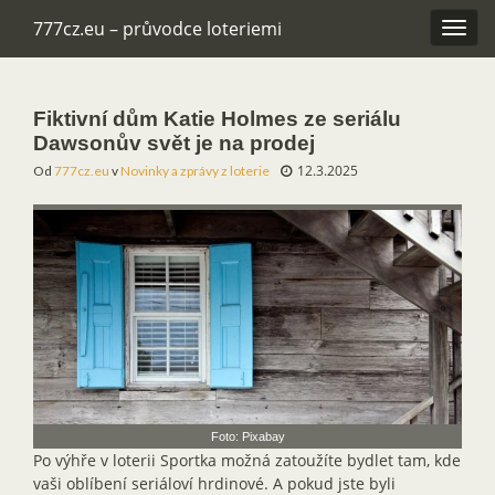
777cz.eu – průvodce loteriemi
Rozba
navig
Fiktivní dům Katie Holmes ze seriálu
Dawsonův svět je na prodej
12.3.2025
Od
777cz.eu
v
Novinky a zprávy z loterie
Foto: Pixabay
Po výhře v loterii Sportka možná zatoužíte bydlet tam, kde
vaši oblíbení seriáloví hrdinové. A pokud jste byli