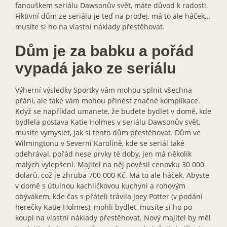
fanouškem seriálu Dawsonův svět, máte důvod k radosti.
Fiktivní dům ze seriálu je teď na prodej, má to ale háček…
musíte si ho na vlastní náklady přestěhovat.
Dům je za babku a pořád
vypadá jako ze seriálu
Výherní výsledky Sportky vám mohou splnit všechna
přání, ale také vám mohou přinést značné komplikace.
Když se například umanete, že budete bydlet v domě, kde
bydlela postava Katie Holmes v seriálu Dawsonův svět,
musíte vymyslet, jak si tento dům přestěhovat. Dům ve
Wilmingtonu v Severní Karolíně, kde se seriál také
odehrával, pořád nese prvky té doby, jen má několik
malých vylepšení. Majitel na něj pověsil cenovku 30 000
dolarů, což je zhruba 700 000 Kč. Má to ale háček. Abyste
v domě s útulnou kachličkovou kuchyni a rohovým
obývákem, kde čas s přáteli trávila Joey Potter (v podání
herečky Katie Holmes), mohli bydlet, musíte si ho po
koupi na vlastní náklady přestěhovat. Nový majitel by měl