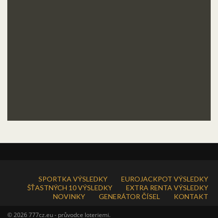
SPORTKA VÝSLEDKY
EUROJACKPOT VÝSLEDKY
ŠŤASTNÝCH 10 VÝSLEDKY
EXTRA RENTA VÝSLEDKY
NOVINKY
GENERÁTOR ČÍSEL
KONTAKT
© 2026 777cz.eu - průvodce loteriemi.