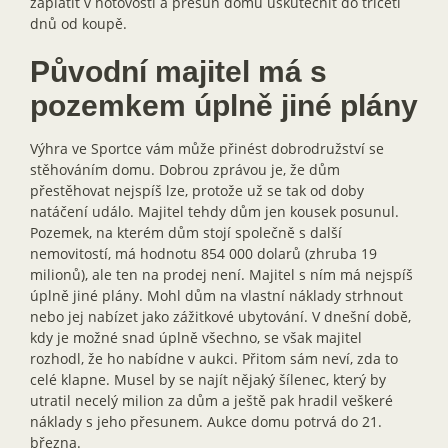
zaplatit v hotovosti a přesun domu uskutečnit do třiceti
dnů od koupě.
Původní majitel má s
pozemkem úplně jiné plány
Výhra ve Sportce vám může přinést dobrodružství se
stěhováním domu. Dobrou zprávou je, že dům
přestěhovat nejspíš lze, protože už se tak od doby
natáčení událo. Majitel tehdy dům jen kousek posunul.
Pozemek, na kterém dům stojí společně s další
nemovitostí, má hodnotu 854 000 dolarů (zhruba 19
milionů), ale ten na prodej není. Majitel s ním má nejspíš
úplně jiné plány. Mohl dům na vlastní náklady strhnout
nebo jej nabízet jako zážitkové ubytování. V dnešní době,
kdy je možné snad úplně všechno, se však majitel
rozhodl, že ho nabídne v aukci. Přitom sám neví, zda to
celé klapne. Musel by se najít nějaký šílenec, který by
utratil necelý milion za dům a ještě pak hradil veškeré
náklady s jeho přesunem. Aukce domu potrvá do 21.
března.