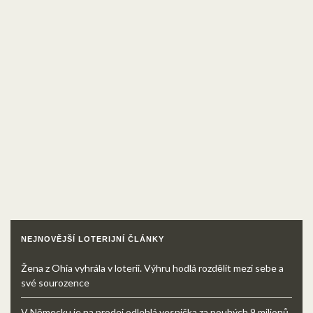
NEJNOVĚJŠÍ LOTERIJNÍ ČLÁNKY
Žena z Ohia vyhrála v loterii. Výhru hodlá rozdělit mezi sebe a
své sourozence
V Německu je na prodej odlehlá vesnička za pouhých 9 milionů