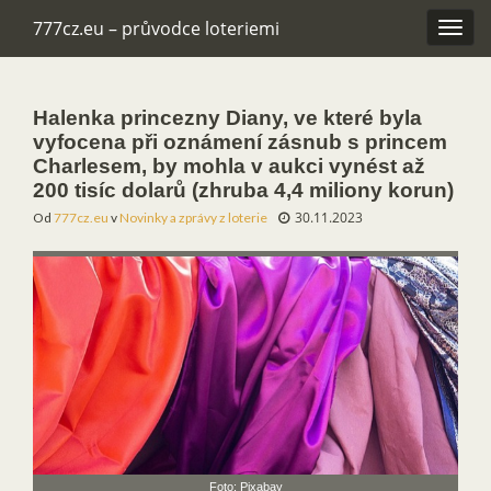
777cz.eu – průvodce loteriemi
Rozba
navig
Halenka princezny Diany, ve které byla
vyfocena při oznámení zásnub s princem
Charlesem, by mohla v aukci vynést až
200 tisíc dolarů (zhruba 4,4 miliony korun)
30.11.2023
Od
777cz.eu
v
Novinky a zprávy z loterie
Foto: Pixabay