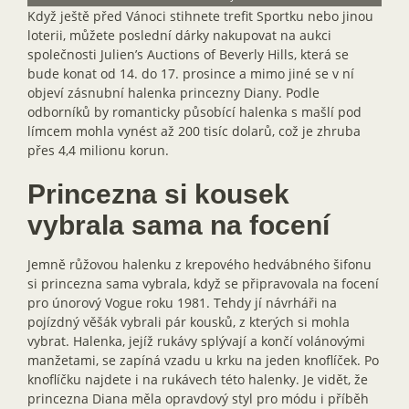
Když ještě před Vánoci stihnete trefit Sportku nebo jinou
loterii, můžete poslední dárky nakupovat na aukci
společnosti Julien’s Auctions of Beverly Hills, která se
bude konat od 14. do 17. prosince a mimo jiné se v ní
objeví zásnubní halenka princezny Diany. Podle
odborníků by romanticky působící halenka s mašlí pod
límcem mohla vynést až 200 tisíc dolarů, což je zhruba
přes 4,4 milionu korun.
Princezna si kousek
vybrala sama na focení
Jemně růžovou halenku z krepového hedvábného šifonu
si princezna sama vybrala, když se připravovala na focení
pro únorový Vogue roku 1981. Tehdy jí návrháři na
pojízdný věšák vybrali pár kousků, z kterých si mohla
vybrat. Halenka, jejíž rukávy splývají a končí volánovými
manžetami, se zapíná vzadu u krku na jeden knoflíček. Po
knoflíčku najdete i na rukávech této halenky. Je vidět, že
princezna Diana měla opravdový styl pro módu i příběh