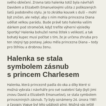
svého oblečení. Zrovna tato halenka totiž byla návrháři
Davidem a Elizabeth Emanuelovými ušita z poškozených
šatů podobného stylu. Je to zkrátka kousek s duší – mohl
být zničen, ale nebyl, aby s ním mohla princezna Diana
udělat velkou parádu. Bude právě tato halenka vaším
dárkem pod stromeček, když trefíte výherní výsledky
Sportky? Halenka bohužel nemá štítek s velikostí, a tak
bohatý kupec musí počítat s tím, že je určena zhruba pro
ten stejný typ postavy, jakou měla princezna Diana – tedy
pro štíhlou a drobnou ženu.
Halenka se stala
symbolem zásnub
s princem Charlesem
Halenka, která princezně padla do oka a díky které si
možná vybrala i návrháře pro své svatební šaty (byli jimi
znovu David a Elizabeth Emanuelovi), se stala symbolem
princezniných zásnub. Ty byly oznámeny 24. února 1981
a časopis Vogue byl této události plný. Možná vás ještě