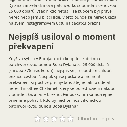
Dylana zmizela džínová patchworková bunda s cenovkou
25 000 dolarů, však nikdo netušil, že kupcem byl právě
herec nebo jemu blízcí lidé. V této bundě se herec ukázal
na svém instagramovém účtu na začátku března.
Nejspíš usiloval o moment
překvapení
Když za výhru v Eurojackpotu koupíte skutečnou
patchworkovou bundu Boba Dylana za 25 000 dolarů
(zhruba 576 tisíc korun), nejspíš se jí nebudete chlubit
běžnou cestou. Naopak spíše počkáte a moment
překvapení si poctivě přichystáte. Stejně tak to udělal
herec Timothée Chalamet, který se po lednovém nákupu
v bundě ukázal až v březnu. Fanoušky tím samozřejmě
příjemně pobavil. Kdo by nechtěl nosit ikonickou
patchworkovou bundu Boba Dylana?
Ohodnoťte post