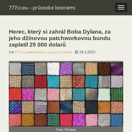
777cz.eu – průvodce loteriemi
Rozba
navig
Herec, který si zahrál Boba Dylana, za
jeho džínovou patchworkovou bundu
zaplatil 25 000 dolarů
28.3.2025
Od
777cz.eu
v
Novinky a zprávy z loterie
Foto: Pixabay