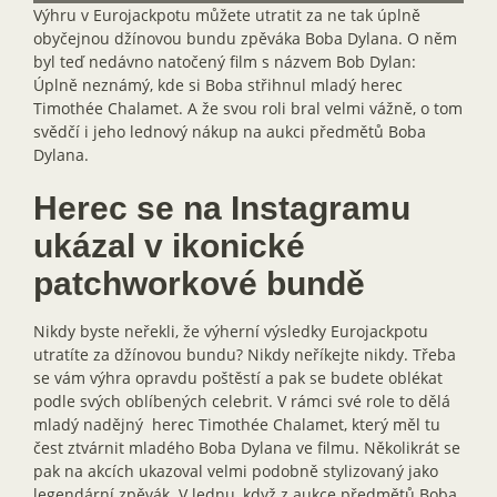
Výhru v Eurojackpotu můžete utratit za ne tak úplně
obyčejnou džínovou bundu zpěváka Boba Dylana. O něm
byl teď nedávno natočený film s názvem Bob Dylan:
Úplně neznámý, kde si Boba střihnul mladý herec
Timothée Chalamet. A že svou roli bral velmi vážně, o tom
svědčí i jeho lednový nákup na aukci předmětů Boba
Dylana.
Herec se na Instagramu
ukázal v ikonické
patchworkové bundě
Nikdy byste neřekli, že výherní výsledky Eurojackpotu
utratíte za džínovou bundu? Nikdy neříkejte nikdy. Třeba
se vám výhra opravdu poštěstí a pak se budete oblékat
podle svých oblíbených celebrit. V rámci své role to dělá
mladý nadějný herec Timothée Chalamet, který měl tu
čest ztvárnit mladého Boba Dylana ve filmu. Několikrát se
pak na akcích ukazoval velmi podobně stylizovaný jako
legendární zpěvák. V lednu, když z aukce předmětů Boba