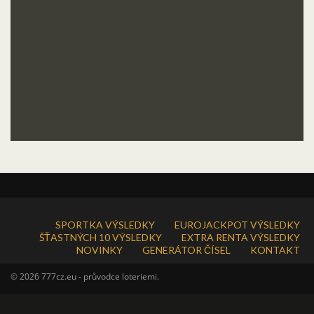
SPORTKA VÝSLEDKY
EUROJACKPOT VÝSLEDKY
ŠŤASTNÝCH 10 VÝSLEDKY
EXTRA RENTA VÝSLEDKY
NOVINKY
GENERÁTOR ČÍSEL
KONTAKT
© 2026 777cz.eu - průvodce loteriemi.