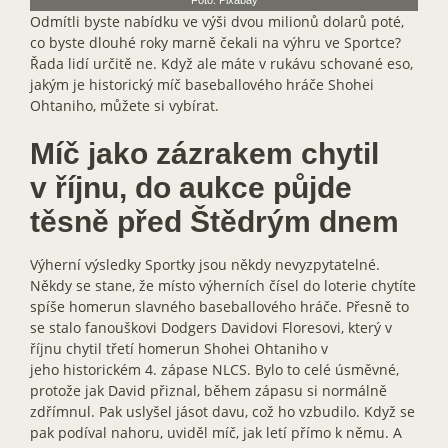
Odmítli byste nabídku ve výši dvou milionů dolarů poté,
co byste dlouhé roky marně čekali na výhru ve Sportce?
Řada lidí určitě ne. Když ale máte v rukávu schované eso,
jakým je historický míč baseballového hráče Shohei
Ohtaniho, můžete si vybírat.
Míč jako zázrakem chytil
v říjnu, do aukce půjde
těsně před Štědrým dnem
Výherní výsledky Sportky jsou někdy nevyzpytatelné.
Někdy se stane, že místo výherních čísel do loterie chytíte
spíše homerun slavného baseballového hráče. Přesně to
se stalo fanouškovi Dodgers Davidovi Floresovi, který v
říjnu chytil třetí homerun Shohei Ohtaniho v
jeho historickém 4. zápase NLCS. Bylo to celé úsměvné,
protože jak David přiznal, během zápasu si normálně
zdřímnul. Pak uslyšel jásot davu, což ho vzbudilo. Když se
pak podíval nahoru, uviděl míč, jak letí přímo k němu. A