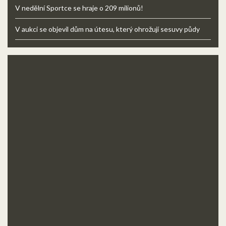
V nedělní Sportce se hraje o 209 milionů!
V aukci se objevil dům na útesu, který ohrožují sesuvy půdy