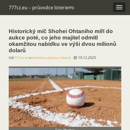
777cz.eu – průvodce loteriemi
Rozba
navig
Historický míč Shohei Ohtaniho míří do
aukce poté, co jeho majitel odmítl
okamžitou nabídku ve výši dvou milionů
dolarů
19.12.2025
Od
777cz.eu
v
Novinky a zprávy z loterie
Foto: Pixabay