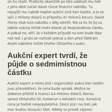
on ho chytil. Prakticky okamžitě po této události mu lidé
z jeho okolí začali dávat různé finanční nabídky. Tu
nejvyšší mu nabídl majitel aukční síně Ken Goldin, a to ve
výši 2 miliony dolarů (v přepočtu 41 milionů korun). David
Flores však tuto nabídku s díky odmítl. Má za to, že by za
takhle vzácný míček mohl dostat až dvojnásobnou částku.
A pokud ne, věří, že v každém případě na tom bude lépe
než teď. I proto se rozhodl jednat a den před Štědrým
dnem nabídne míček Shohei Ohtaniho v aukci.
Aukční expert tvrdí, že
půjde o sedmimístnou
částku
Aukční expert a mimo jiné i organizátor aukce Ken Goldin
jsou přesvědčeni, že cena bude vysoká. Možná se
dokonce přiblíží k hranici 4,4 milionu dolarů, kterou
vynesl Ohtaniiho 50. homerun v loňském roce. Konečná
cena je hodně nevyzpytatelná. Závisí prý i na tom, jak
moc budou fanoušci šílet. Někdy se prostě zájemci