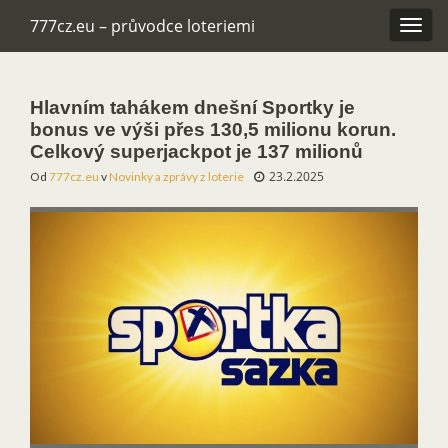
777cz.eu – průvodce loteriemi
Rozba
navig
Hlavním tahákem dnešní Sportky je
bonus ve výši přes 130,5 milionu korun.
Celkový superjackpot je 137 milionů
23.2.2025
Od
777cz.eu
v
Novinky a zprávy z loterie