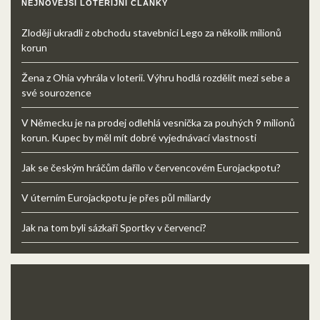
NEJNOVĚJŠÍ LOTERIJNÍ ČLÁNKY
Zloději ukradli z obchodu stavebnici Lego za několik milionů
korun
Žena z Ohia vyhrála v loterii. Výhru hodlá rozdělit mezi sebe a
své sourozence
V Německu je na prodej odlehlá vesnička za pouhých 9 milionů
korun. Kupec by měl mít dobré vyjednávací vlastnosti
Jak se českým hráčům dařilo v červencovém Eurojackpotu?
V úterním Eurojackpotu je přes půl miliardy
Jak na tom byli sázkaři Sportky v červenci?