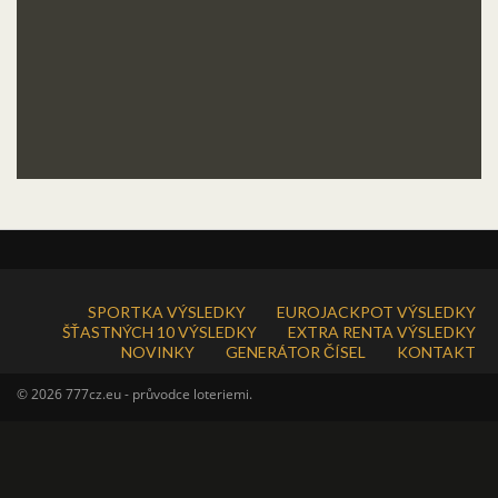
SPORTKA VÝSLEDKY
EUROJACKPOT VÝSLEDKY
ŠŤASTNÝCH 10 VÝSLEDKY
EXTRA RENTA VÝSLEDKY
NOVINKY
GENERÁTOR ČÍSEL
KONTAKT
© 2026 777cz.eu - průvodce loteriemi.