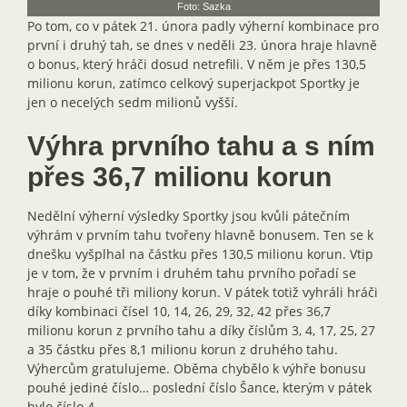
Foto: Sazka
Po tom, co v pátek 21. února padly výherní kombinace pro
první i druhý tah, se dnes v neděli 23. února hraje hlavně
o bonus, který hráči dosud netrefili. V něm je přes 130,5
milionu korun, zatímco celkový superjackpot Sportky je
jen o necelých sedm milionů vyšší.
Výhra prvního tahu a s ním
přes 36,7 milionu korun
Nedělní výherní výsledky Sportky jsou kvůli pátečním
výhrám v prvním tahu tvořeny hlavně bonusem. Ten se k
dnešku vyšplhal na částku přes 130,5 milionu korun. Vtip
je v tom, že v prvním i druhém tahu prvního pořadí se
hraje o pouhé tři miliony korun. V pátek totiž vyhráli hráči
díky kombinaci čísel 10, 14, 26, 29, 32, 42 přes 36,7
milionu korun z prvního tahu a díky číslům 3, 4, 17, 25, 27
a 35 částku přes 8,1 milionu korun z druhého tahu.
Výhercům gratulujeme. Oběma chybělo k výhře bonusu
pouhé jediné číslo… poslední číslo Šance, kterým v pátek
bylo číslo 4.