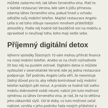
můžete zadarmo mít, tak láhev červeného vína. Platí to
v italské restauraci Verona, kde vám k jídlu přinesou
zdarma láhev červeného vína, pokud hned u vchodu
odložíte svůj mobilní telefon. Majitel restaurace Angelo
Lella si od toho slibuje navození mnohem přátelštější
atmosféry. Podle něj hodně lidí bezděčně visí na mobilu a
opravdově si neužívají toho, koho mají vedle sebe.
Příjemný digitální detox
Výherní výsledky Šťastných 10 vám mohou přihrát finance
na nový mobilní telefon. Anebo se na chvíli rozhodnete
žít bez něj na pustém ostrově. Digitální detox si můžete
vyzkoušet v severoitalské Veroně, kde jej jedna restaurace
podporuje. Šéf podniku Angelo Lella věří, že neexistuje
žádný důvod pro to, aby někdo kontroloval svůj mobilní
telefon každých pět minut. A protože se hodně lidí svého
mobilu dobrovolně vzdát neumí, nabízí jim tuto možnost
výměnou za láhev červeného vína. Je rád, že na to většina
jeho zákazníků slyší. Od té doby, co tuto možnost začal
nabízet, vznikla v jeho podniku řada nových přátelství a