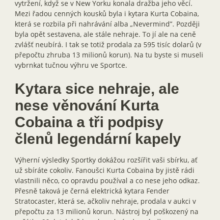
vytržení, když se v New Yorku konala dražba jeho věcí.
Mezi řadou cenných kousků byla i kytara Kurta Cobaina,
která se rozbila při nahrávání alba „Nevermind”. Později
byla opět sestavena, ale stále nehraje. To jí ale na ceně
zvlášť neubírá. I tak se totiž prodala za 595 tisíc dolarů (v
přepočtu zhruba 13 milionů korun). Na tu byste si museli
vybrnkat tučnou výhru ve Sportce.
Kytara sice nehraje, ale
nese věnování Kurta
Cobaina a tři podpisy
členů legendární kapely
Výherní výsledky Sportky dokážou rozšířit vaši sbírku, ať
už sbíráte cokoliv. Fanoušci Kurta Cobaina by jistě rádi
vlastnili něco, co opravdu používal a co nese jeho odkaz.
Přesně taková je černá elektrická kytara Fender
Stratocaster, která se, ačkoliv nehraje, prodala v aukci v
přepočtu za 13 milionů korun. Nástroj byl poškozený na