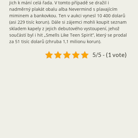
jich k mání celá řada. V tomto případě se dražil i
nadměrný plakát obalu alba Nevermind s plavajícím
miminem a bankovkou. Ten v aukci vynesl 10 400 dolarů
(asi 229 tisíc korun). Dále si zájemci mohli koupit seznam
skladem kapely z jejich debutového vystoupení, jehož
součástí byl i hit „Smells Like Teen Spirit”, který se prodal
za 51 tisíc dolarů (zhruba 1,1 milionu korun).
5/5 - (1 vote)