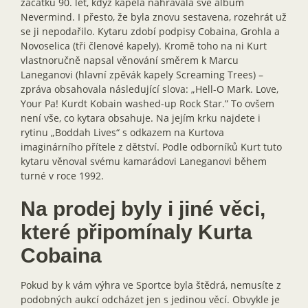
začátku 90. let, když kapela nahrávala své album
Nevermind. I přesto, že byla znovu sestavena, rozehrát už
se ji nepodařilo. Kytaru zdobí podpisy Cobaina, Grohla a
Novoselica (tři členové kapely). Kromě toho na ni Kurt
vlastnoručně napsal věnování směrem k Marcu
Laneganovi (hlavní zpěvák kapely Screaming Trees) –
zpráva obsahovala následující slova: „Hell-O Mark. Love,
Your Pa! Kurdt Kobain washed-up Rock Star.” To ovšem
není vše, co kytara obsahuje. Na jejím krku najdete i
rytinu „Boddah Lives“ s odkazem na Kurtova
imaginárního přítele z dětství. Podle odborníků Kurt tuto
kytaru věnoval svému kamarádovi Laneganovi během
turné v roce 1992.
Na prodej byly i jiné věci,
které připomínaly Kurta
Cobaina
Pokud by k vám výhra ve Sportce byla štědrá, nemusíte z
podobných aukcí odcházet jen s jedinou věcí. Obvykle je