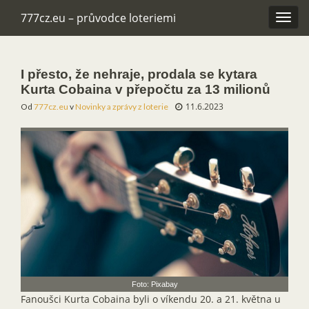
777cz.eu – průvodce loteriemi
Rozba
navig
I přesto, že nehraje, prodala se kytara
Kurta Cobaina v přepočtu za 13 milionů
11.6.2023
Od
777cz.eu
v
Novinky a zprávy z loterie
Foto: Pixabay
Fanoušci Kurta Cobaina byli o víkendu 20. a 21. května u