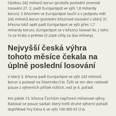
částkou 242 milionů korun (protože poslední únorové
losování 27. 2. padl Eurojackpot ve výši 1,8 miliardy
korun). S březnem se Eurojackpot loučil a v jackpotu měl
245 milionů korun (poslední březnové losování v úterý 31.
března totiž opět padl Eurojackpot ve výši přes 1,7
miliardy korun). Eurojackpot se v březnu losoval 9x, z toho
1x se hrálo o prémie (3 zlaté cihly za dva miliony).
Nejvyšší česká výhra
tohoto měsíce čekala na
úplně poslední losování
V úterý 3. března padl Eurojackpot ve výši 243 milionů
korun a putoval na Slovinsko (1x). Češi se ten den radovali
pouze z výherních příček nižších, než je 4. pořadí.
Ani pátek 13. března Čechům nepřinesl milionové výhry.
Radoval se pouze sázkař, který trefil druhé výherní pořadí
doplňkové hry Extra 6 ve výši 100 000 Kč (1x).