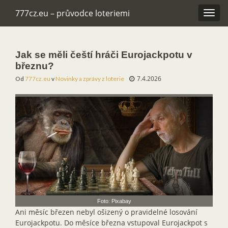
777cz.eu – průvodce loteriemi
Rozba
navig
Jak se měli čeští hráči Eurojackpotu v
březnu?
7.4.2026
Od
777cz.eu
v
Novinky a zprávy z loterie
Foto: Pixabay
Ani měsíc březen nebyl ošizený o pravidelné losování
Eurojackpotu. Do měsíce března vstupoval Eurojackpot s