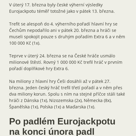
V úterý 17. března byly české výherní výsledky
Eurojackpotu téměř totožné jako v pátek 13. března.
Trefit se alespoň do 4. výherního pořadí hlavní hry se
Čechům nepodařilo ani v pátek 20. března a hráči se
museli spokojit pouze s druhým pořadím Extra 6 a v něm
100 000 Kč (1x).
Teprve v úterý 24. března se na České hráče usmálo
milionové štěstí. Rovný 1 000 000 Kč trefil hráč v prvním
pořadí doplňkové hry Extra 6.
Na miliony z hlavní hry Češi dosáhli až v pátek 27.
března. Jeden český hráč trefil třetí pořadí a v něm přes
dva miliony korun. Spolu s ním na stejné příčce stáli také
hráči z Dánska (1x), Nizozemska (2x), Německa (8x),
Španělska (1x), Polska (1x) a Maďarska (1x).
Po padlém Eurojackpotu
na konci února padl