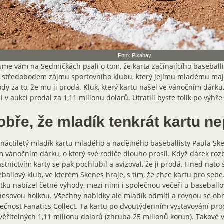
Foto: Pixabay
sme vám na Sedmičkách psali o tom, že karta začínajícího baseball
 středobodem zájmu sportovního klubu, který jejímu mladému maji
dy za to, že mu ji prodá. Kluk, který kartu našel ve vánočním dárku,
ji v aukci prodal za 1,11 milionu dolarů. Utratili byste tolik po výhř
obře, že mladík tenkrát kartu ne
náctiletý mladík kartu mladého a nadějného baseballisty Paula Sk
 vánočním dárku, o který své rodiče dlouho prosil. Když dárek rozba
astnictvím karty se pak pochlubil a avizoval, že ji prodá. Hned nato
ballový klub, ve kterém Skenes hraje, s tím, že chce kartu pro sebe
tku nabízel četné výhody, mezi nimi i společnou večeři u baseball
esovou holkou. Všechny nabídky ale mladík odmítl a rovnou se obr
ečnost Fanatics Collect. Ta kartu po dvoutýdenním vystavování pro
ěřitelných 1,11 milionu dolarů (zhruba 25 milionů korun). Takové 