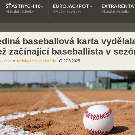
ŠŤASTNÝCH 10
EUROJACKPOT
EXTRA RENTA
Aktuální výsledky
Aktuální výsledky
Aktuální výsledky
ediná baseballová karta vydělal
ž začínající baseballista v sez
27.3.2025
77cz.eu
v
Novinky a zprávy z loterie