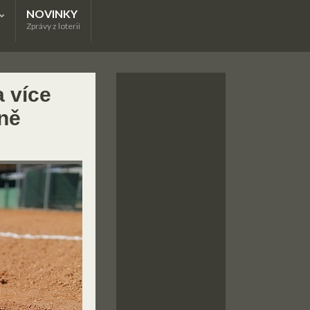
NOVINKY
Zprávy z loterií
a více
óně