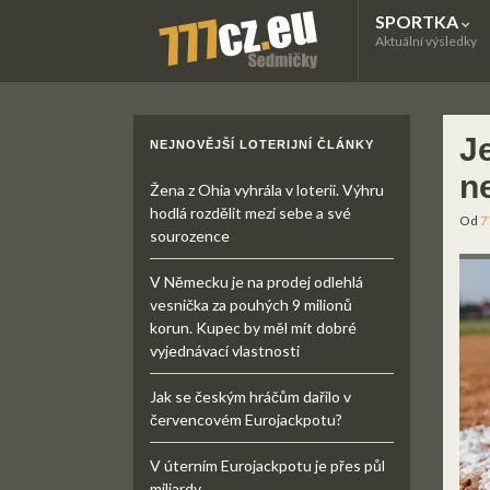
SPORTKA
Aktuální výsledky
J
NEJNOVĚJŠÍ LOTERIJNÍ ČLÁNKY
ne
Žena z Ohia vyhrála v loterii. Výhru
hodlá rozdělit mezi sebe a své
Od
7
sourozence
V Německu je na prodej odlehlá
vesnička za pouhých 9 milionů
korun. Kupec by měl mít dobré
vyjednávací vlastnosti
Jak se českým hráčům dařilo v
červencovém Eurojackpotu?
V úterním Eurojackpotu je přes půl
miliardy