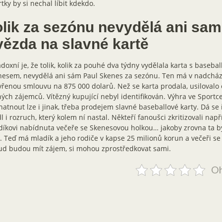
tky by si nechal líbit kdekdo.
olik za sezónu nevydělá ani sa
vězda na slavné kartě
doxní je, že tolik, kolik za pouhé dva týdny vydělala karta s baseba
esem, nevydělá ani sám Paul Skenes za sezónu. Ten má v nadcház
řenou smlouvu na 875 000 dolarů. Než se karta prodala, usilovalo 
ých zájemců. Vítězný kupující nebyl identifikován. Výhra ve Sport
atnout lze i jinak, třeba prodejem slavné baseballové karty. Dá se ří
l i rozruch, který kolem ní nastal. Někteří fanoušci zkritizovali napří
íkovi nabídnuta večeře se Skenesovou holkou… jakoby zrovna ta by
í. Teď má mladík a jeho rodiče v kapse 25 milionů korun a večeři se
ud budou mít zájem, si mohou zprostředkovat sami.
Oh