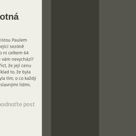
motná
llistou Paulem
ející sezóně
o ni celkem 64
ce vám nevychází?
ct, že její cenu
klad to, že byla
la tím, o co každý
 slavnými lidmi,
odnoťte post