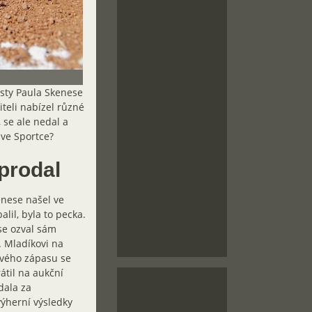
isty Paula Skenese
teli nabízel různé
 se ale nedal a
e ve Sportce?
prodal
enese našel ve
lil, byla to pecka.
 se ozval sám
. Mladíkovi na
ového zápasu se
átil na aukční
dala za
výherní výsledky