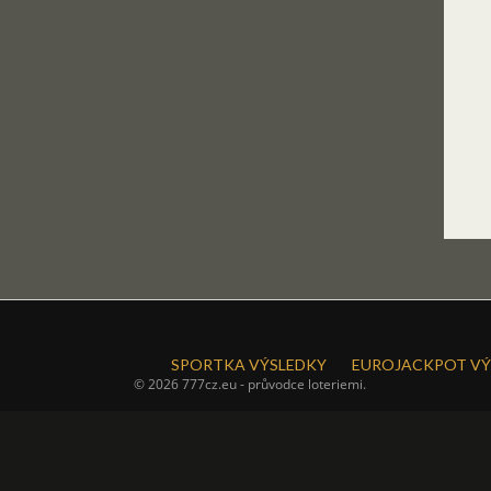
SPORTKA VÝSLEDKY
EUROJACKPOT VÝ
© 2026 777cz.eu - průvodce loteriemi.