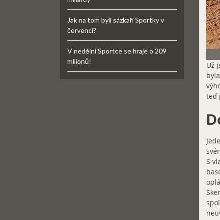
Jak na tom byli sázkaři Sportky v
červenci?
V nedělní Sportce se hraje o 209
milionů!
Už j
byla
výho
teď 
D
Jede
svém
S vl
base
oplá
Sken
spol
neuv