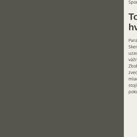
Spor
T
h
Para
Sken
uzav
vážn
Zboh
zved
mlad
stoj
pok