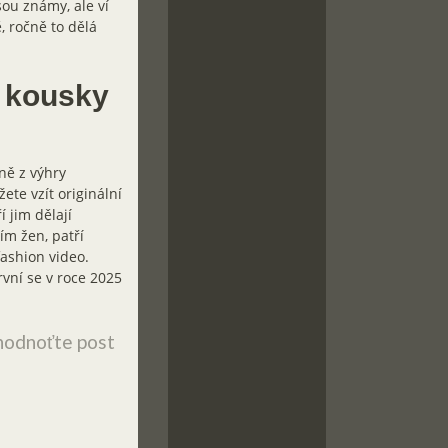
u známy, ale ví
, ročně to dělá
í kousky
ně z výhry
ete vzít originální
 jim dělají
ím žen, patří
fashion video.
vní se v roce 2025
odnoťte post