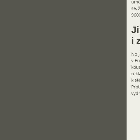
umo
se, 
9600
J
i 
No j
v Eu
kous
rekl
k tě
Prot
vydr