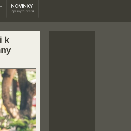
NOVINKY
Zprávy z loterií
i k
hny