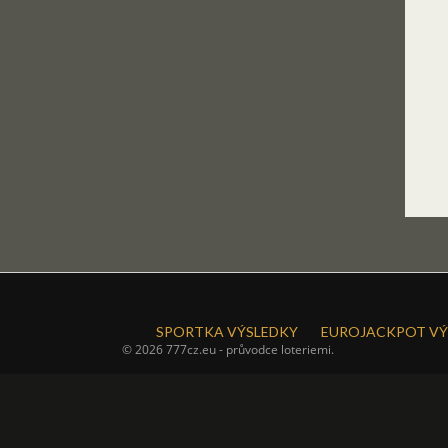
SPORTKA VÝSLEDKY
EUROJACKPOT VÝ
© 2026 777cz.eu - průvodce loteriemi.