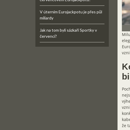
V úterním Eurojackpotu je přes půl
miliardy
Jak na tom byli sázkaři Sportky v
Milu
červenci?
eleg
Euro
vzni
Ko
bi
Poch
nejs
výhe
vzni
konk
kabe
že t