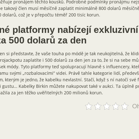
žňuje pronájem těchto kousků. Podrobné podmínky pronájmu nejso
že takový člen musí měsíčně zaplatit minimálně 800 dolarů měsíčně
 dolarů, což je v přepočtu téměř 200 tisíc korun.
iné platformy nabízejí exkluzivn
za 500 dolarů za den
en si představte, že vaše touha po módě je tak neukojitelná, že klid
rojackpotu zaplatíte i 500 dolarů za den jen za to, že si na sebe můž
ek módy. Tyto platformy teď spolupracují hlavně s influencery, kteří
amu svými „rozbalovacími” videi. Právě tahle kategorie lidí, předevš
m, kterým je jedno, že kabelku nevlastní. Stačí, když s ní natočí své 
i gustu… Kabelky Birkin můžete nakupovat také v aukci. Ta úplně pr
ažila za jen těžko uvěřitelných 200 milionů korun.
Oh