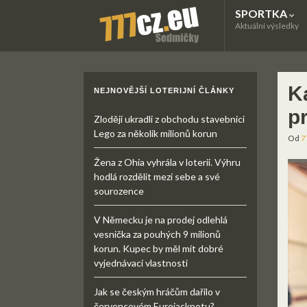
SPORTKA
Aktuální výsledky
K
NEJNOVĚJŠÍ LOTERIJNÍ ČLÁNKY
p
Zloději ukradli z obchodu stavebnici
Lego za několik milionů korun
Od
7
Žena z Ohia vyhrála v loterii. Výhru
hodlá rozdělit mezi sebe a své
sourozence
V Německu je na prodej odlehlá
vesnička za pouhých 9 milionů
korun. Kupec by měl mít dobré
vyjednávací vlastnosti
Jak se českým hráčům dařilo v
červencovém Eurojackpotu?