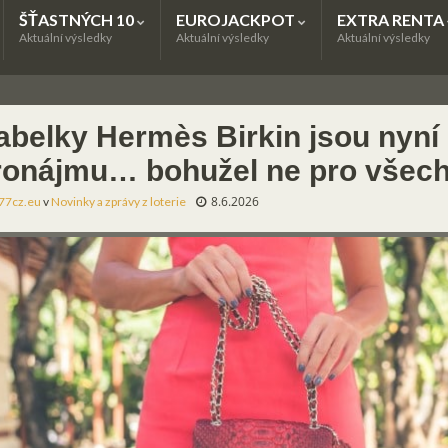
ŠŤASTNÝCH 10
EUROJACKPOT
EXTRA RENTA
Aktuální výsledky
Aktuální výsledky
Aktuální výsledky
abelky Hermès Birkin jsou nyní 
ronájmu… bohužel ne pro všec
8.6.2026
77cz.eu
v
Novinky a zprávy z loterie