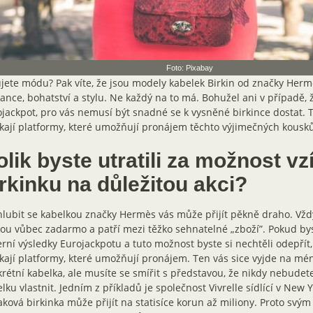
Foto: Pixabay
jete módu? Pak víte, že jsou modely kabelek Birkin od značky He
ance, bohatství a stylu. Ne každý na to má. Bohužel ani v případě, ž
jackpot, pro vás nemusí být snadné se k vysněné birkince dostat. 
kají platformy, které umožňují pronájem těchto výjimečných kousků
lik byste utratili za možnost vzí
rkinku na důležitou akci?
lubit se kabelkou značky Hermès vás může přijít pěkně draho. Vžd
ou vůbec zadarmo a patří mezi těžko sehnatelné „zboží”. Pokud byst
rní výsledky Eurojackpotu a tuto možnost byste si nechtěli odepřít, 
kají platformy, které umožňují pronájem. Ten vás sice vyjde na méně
rétní kabelka, ale musíte se smířit s představou, že nikdy nebudet
lku vlastnit. Jedním z příkladů je společnost Vivrelle sídlící v New Y
aková birkinka může přijít na statisíce korun až miliony. Proto sv