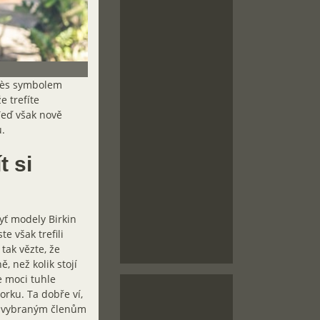
rmès symbolem
e trefíte
Teď však nově
.
t si
yť modely Birkin
e však trefili
tak vězte, že
, než kolik stojí
e moci tuhle
orku. Ta dobře ví,
ým vybraným členům