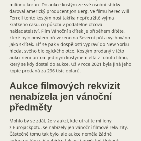
milionu korun. Do aukce kostým ze své osobní sbírky
daroval americký producent Jon Berg. Ve filmu herec Will
Ferrell tento kostým nosí takřka nepřetržitě vyjma
krátkého času, co působí v podatelně otcova
nakladatelství. Film Vánoční skřítek je příběhem dítěte,
které bylo omylem převezeno na Severní pól a vychováno
jako skřítek. Elf se pak v dospělosti vypraví do New Yorku
hledat svého biologického otce. Kostým prodaný v této
aukci není přitom jediným kostýmem elfa z tohoto filmu,
který se kdy dostal do aukce. Už v roce 2021 byla jiná jeho
kopie prodaná za 296 tisíc dolarů.
Aukce filmových rekvizit
nenabízela jen vánoční
předměty
Mohlo by se zdát, že v aukci, kde utratíte miliony
z Eurojackpotu, se nabízely jen vánoční filmové rekvizity.
Částečně tomu tak bylo, ale aukce neměla žádné
jednotné téma. V nabídce tak byl i pověstný klobouk