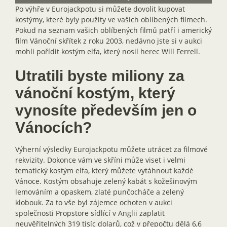
Po výhře v Eurojackpotu si můžete dovolit kupovat
kostýmy, které byly použity ve vašich oblíbených filmech.
Pokud na seznam vašich oblíbených filmů patří i americký
film Vánoční skřítek z roku 2003, nedávno jste si v aukci
mohli pořídit kostým elfa, který nosil herec Will Ferrell.
Utratili byste miliony za
vánoční kostým, který
vynosíte především jen o
Vánocích?
Výherní výsledky Eurojackpotu můžete utrácet za filmové
rekvizity. Dokonce vám ve skříni může viset i velmi
tematický kostým elfa, který můžete vytáhnout každé
Vánoce. Kostým obsahuje zelený kabát s kožešinovým
lemováním a opaskem, zlaté punčocháče a zelený
klobouk. Za to vše byl zájemce ochoten v aukci
společnosti Propstore sídlící v Anglii zaplatit
neuvěřitelných 319 tisíc dolarů, což v přepočtu dělá 6,6