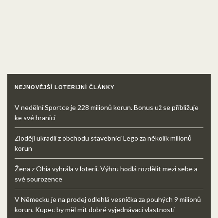
NEJNOVĚJŠÍ LOTERIJNÍ ČLÁNKY
V nedělní Sportce je 228 milionů korun. Bonus už se přibližuje
ke své hranici
Zloději ukradli z obchodu stavebnici Lego za několik milionů
korun
Žena z Ohia vyhrála v loterii. Výhru hodlá rozdělit mezi sebe a
své sourozence
V Německu je na prodej odlehlá vesnička za pouhých 9 milionů
korun. Kupec by měl mít dobré vyjednávací vlastnosti