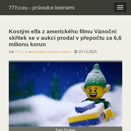
777cz.eu – průvodce loteriemi
Rozba
navig
Kostým elfa z amerického filmu Vánoční
skřítek se v aukci prodal v přepočtu za 6,6
milionu korun
25.12.2025
Od
777cz.eu
v
Novinky a zprávy z loterie
Foto: Pixabay