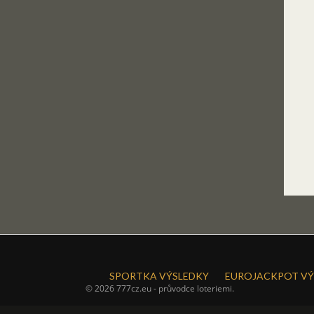
SPORTKA VÝSLEDKY
EUROJACKPOT VÝ
© 2026 777cz.eu - průvodce loteriemi.