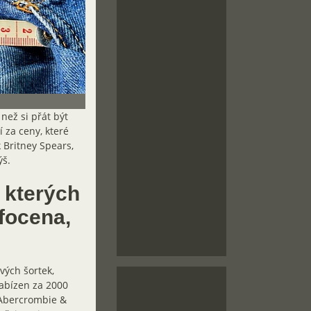
než si přát být
 za ceny, které
 Britney Spears,
ýš.
 kterých
yfocena,
vých šortek,
nabízen za 2000
 Abercrombie &