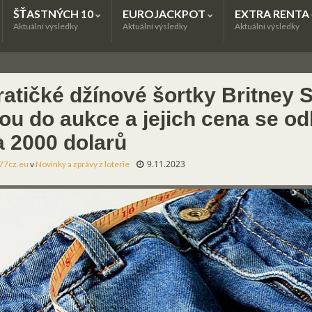
ŠŤASTNÝCH 10
EUROJACKPOT
EXTRA RENTA
Aktuální výsledky
Aktuální výsledky
Aktuální výsledky
ratičké džínové šortky Britney 
dou do aukce a jejich cena se o
a 2000 dolarů
9.11.2023
77cz.eu
v
Novinky a zprávy z loterie