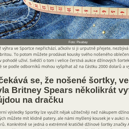
Foto: Pixabay
 výhra ve Sportce nepřichází, ačkoliv si ji urputně přejete, nezbývá 
britou. To potom můžete prodávat kousky svého nošeného oblečení
v pohodě uživí. Svědčí o tom i velice čerstvá aukce džínových šortek
é se podle odborníků mohou vyšplhat až na částku 2000 dolarů a v
čekává se, že nošené šortky, ve
yla Britney Spears několikrát v
ůjdou na dračku
rní výsledky Sportky lze využít nějak užitečněji než nákupem džíno
ých můžete mít klidně patery, ale námi myšlený kousek je v aukci 
rů. Konkrétně se jedná o extrémně kratičké džínové šortky značky