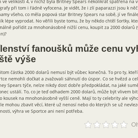
h ve velikosti 4, v nichž byla Britney Spears několikrát spatřena na v
grafy při tom i řádně vyfocena. Je vidět, že i zlí paparazzi jsou k n
amy všeho, co měla popová star Britney Spears na sobě, jí ve finál
ík lépe vyprodat. No věřili byste tomu, že by někdo chtěl šortky, kt
álně pořídit za mnohonásobně nižší cenu, koupit za 2000 dolarů (v
n)?
ílenství fanoušků může cenu vy
eště výše
itom částka 2000 dolarů nemusí být vůbec konečná. To pro ty, kteří
tce nemohli dočkat a zvažovali sáhnutí do úspor. Co se hvězd a cele
ney Spears týče, nelze nikdy dost dobře předpokládat, na jaké sum
nec ustálí. To, co je teď odhadem 2000 dolarů, může být vlivem bi
o kousek na mnohonásobně vyšší ceně. Mají to ty celebrity ale výh
le mohou zbavit věcí, které už nenosí nebo do kterých se už nevlez
osti, výhra ve Sportce ani není potřeba.
Oh