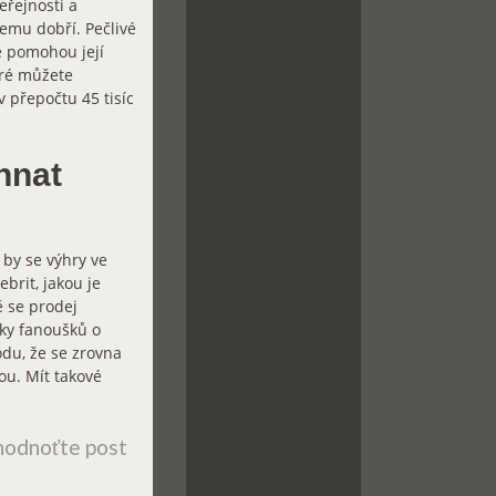
eřejnosti a
ěčemu dobří. Pečlivé
e pomohou její
eré můžete
 přepočtu 45 tisíc
hnat
 by se výhry ve
brit, jakou je
ě se prodej
tky fanoušků o
odu, že se zrovna
ou. Mít takové
odnoťte post