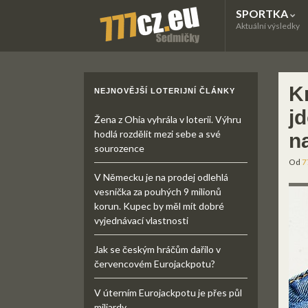
SPORTKA
Aktuální výsledky
K
NEJNOVĚJŠÍ LOTERIJNÍ ČLÁNKY
j
Žena z Ohia vyhrála v loterii. Výhru
hodlá rozdělit mezi sebe a své
n
sourozence
Od
7
V Německu je na prodej odlehlá
vesnička za pouhých 9 milionů
korun. Kupec by měl mít dobré
vyjednávací vlastnosti
Jak se českým hráčům dařilo v
červencovém Eurojackpotu?
V úterním Eurojackpotu je přes půl
miliardy