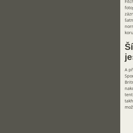
Fitc
foto
zázn
šatn
norm
koru
Š
j
A př
Spor
Brit
nako
tent
takh
možn