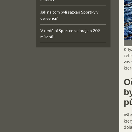
Jak na tom byli sázkaři Sportky v
červenci?
V nedělní Sportce se hraje o 209
milionů!
Když
cele
vás 
kter
O
b
p
Výhe
kter
dola