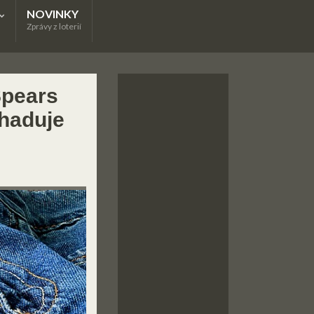
NOVINKY
Zprávy z loterií
Spears
dhaduje