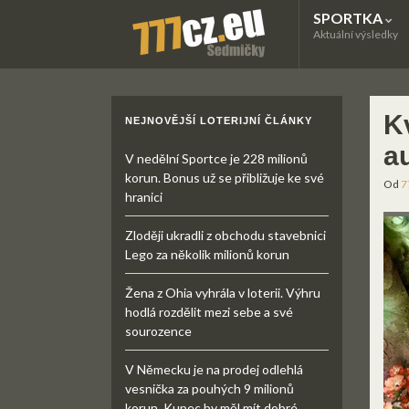
SPORTKA
Aktuální výsledky
K
NEJNOVĚJŠÍ LOTERIJNÍ ČLÁNKY
au
V nedělní Sportce je 228 milionů
korun. Bonus už se přibližuje ke své
Od
7
hranici
Zloději ukradli z obchodu stavebnici
Lego za několik milionů korun
Žena z Ohia vyhrála v loterii. Výhru
hodlá rozdělit mezi sebe a své
sourozence
V Německu je na prodej odlehlá
vesnička za pouhých 9 milionů
korun. Kupec by měl mít dobré