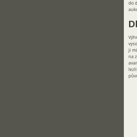
do d
aukc
D
Výhr
vyso
ji m
na z
avan
lezl
půvo