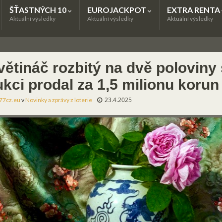
ŠŤASTNÝCH 10
EUROJACKPOT
EXTRA RENTA
Aktuální výsledky
Aktuální výsledky
Aktuální výsledky
větináč rozbitý na dvě poloviny 
kci prodal za 1,5 milionu korun
23.4.2025
77cz.eu
v
Novinky a zprávy z loterie