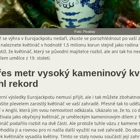
Foto: Pixabay
 se výhra v Eurojackpotu nedaří, zkuste se porozhlédnout po vaší
naleznete květináč v hodnotě 1,5 milionu korun stejně jako rodina 
otiž, že květináč, který se původní majitelce rozbil, ale ani tak ho n
ílem umělce z 19. století.
řes metr vysoký kameninový kv
hl rekord
rní výsledky Eurojackpotu nemusí přijít, ale i tak můžete zbohatno
šíte plevelem zarostlý květináč ve vaší zahradě. Přesně tak to uděl
 v Anglii, která jim svou nemovitost odkázala. Ukázalo se, že to, co 
ívala jako obyčejný květináč, je uměleckým kameninovým dílem z 19
ináč podařilo rozbít na dvě části. Ale protože tuhle vázu z kamene t
hodila ji a rovnou pro ni našla další využití na své zahradě. Do 
k květináče vysadila květiny. Tímto se staly novou součástí její zah