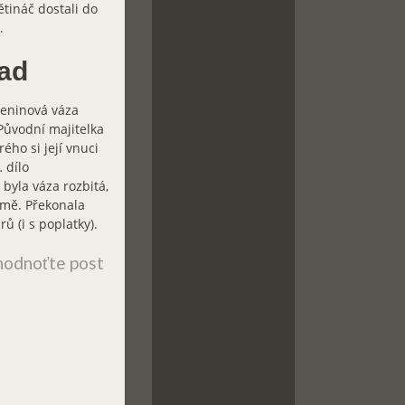
ětináč dostali do
.
lad
meninová váza
 Původní majitelka
rého si její vnuci
 dílo
byla váza rozbitá,
ormě. Překonala
 (i s poplatky).
odnoťte post