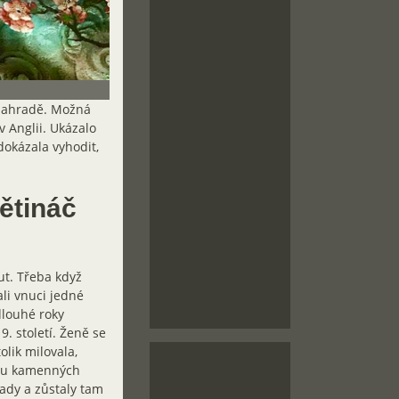
 zahradě. Možná
v Anglii. Ukázalo
edokázala vyhodit,
ětináč
ut. Třeba když
ali vnuci jedné
dlouhé roky
. století. Ženě se
olik milovala,
obou kamenných
rady a zůstaly tam