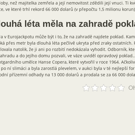
oby, než majitelka zemřela a její nemovitost zdědili její vnuci. Ti kv
e, ve které trhl rekord 66 000 dolarů (v přepočtu 1,5 milionu korun)
louhá léta měla na zahradě pok
a v Eurojackpotu může být i to, že na zahradě najdete poklad. Ka
ká přes metr byla dlouhá léta pečlivě ukryta před zraky ostatních.
ilovala natolik, že ji ani po rozbití nedokázala vyhodit. Odborník, kte
ahradu a do jejího domu pozvali, ve váze uviděl opravdový poklad…
tgardního umělce Hanse Copera, které vytvořil v roce 1964. Ačkoliv 
i po ní slimáci a byla zarostlá plevelem, v aukci byla v té nejlepší f
dní přízemní odhady na 13 000 dolarů a prodala se za 66 000 dolarů
Oh