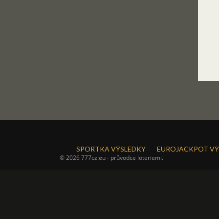
SPORTKA VÝSLEDKY
EUROJACKPOT VÝ
© 2026 777cz.eu - průvodce loteriemi.