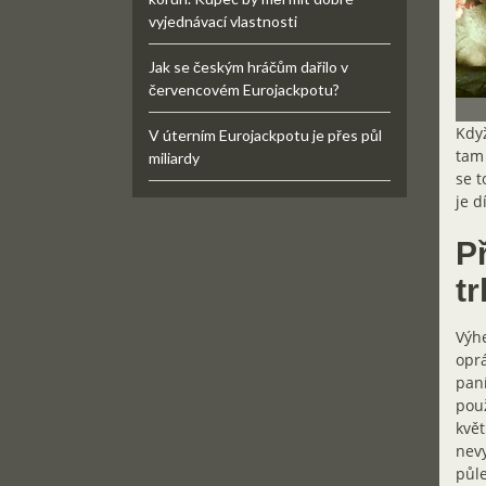
vyjednávací vlastnosti
Jak se českým hráčům dařilo v
červencovém Eurojackpotu?
Když
V úterním Eurojackpotu je přes půl
tam 
miliardy
se t
je d
P
tr
Výhe
oprá
paní
použ
květ
nevy
půle