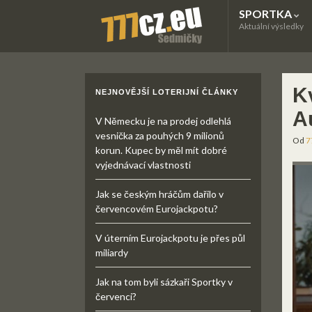
SPORTKA
Aktuální výsledky
Kv
NEJNOVĚJŠÍ LOTERIJNÍ ČLÁNKY
A
V Německu je na prodej odlehlá
vesnička za pouhých 9 milionů
Od
7
korun. Kupec by měl mít dobré
vyjednávací vlastnosti
Jak se českým hráčům dařilo v
červencovém Eurojackpotu?
V úterním Eurojackpotu je přes půl
miliardy
Jak na tom byli sázkaři Sportky v
červenci?