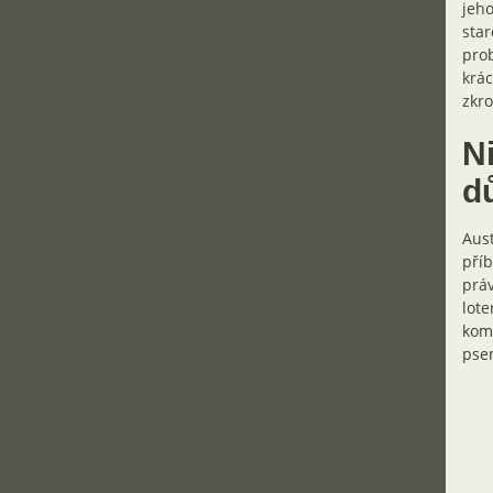
jeho
star
prob
krác
zkr
Ni
d
Aust
příb
práv
lote
komp
pse