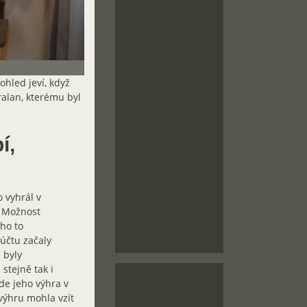
ohled jeví, když
ralan, kterému byl
í,
 vyhrál v
. Možnost
ho to
účtu začaly
 byly
tejně tak i
de jeho výhra v
 výhru mohla vzít