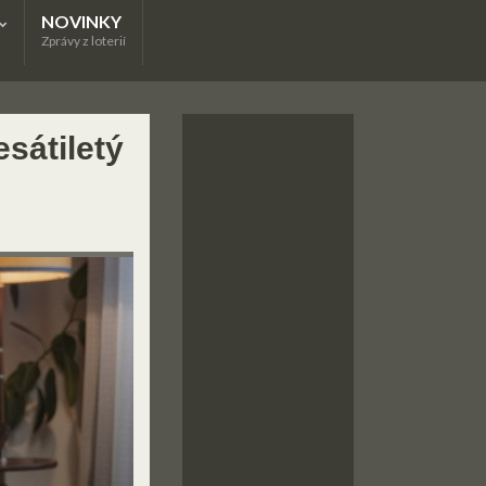
NOVINKY
Zprávy z loterií
esátiletý