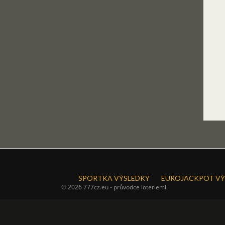
SPORTKA VÝSLEDKY
EUROJACKPOT VÝ
© 2026 777cz.eu - průvodce loteriemi.