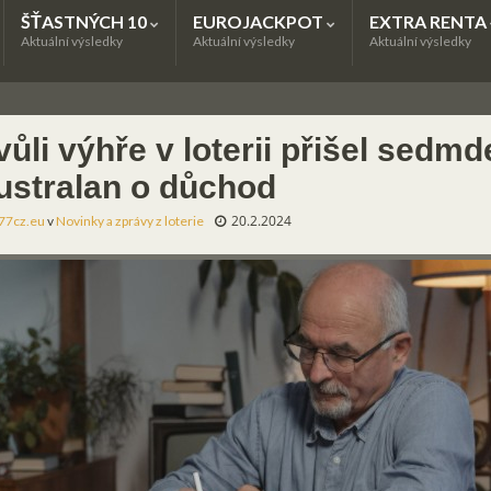
ŠŤASTNÝCH 10
EUROJACKPOT
EXTRA RENTA
Aktuální výsledky
Aktuální výsledky
Aktuální výsledky
ůli výhře v loterii přišel sedmd
ustralan o důchod
20.2.2024
77cz.eu
v
Novinky a zprávy z loterie