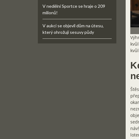
V nedělní Sportce se hraje o 209
milionů!
V aukci se objevil dům na útesu,
který ohrožují sesuvy půdy
Výhr
kvůl
kvůl
K
ne
Štěs
přep
okam
nezn
obje
sedm
návš
lote