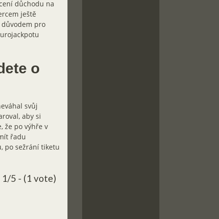
lácení důchodu na
ercem ještě
ní důvodem pro
Eurojackpotu
dete o
neváhal svůj
roval, aby si
, že po výhře v
mít řadu
, po sežrání tiketu
1/5 - (1 vote)