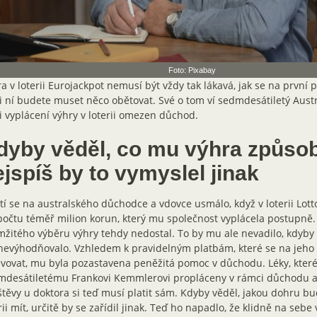
Foto: Pixabay
a v loterii Eurojackpot nemusí být vždy tak lákavá, jak se na první p
i ní budete muset něco obětovat. Své o tom ví sedmdesátiletý Aust
i vyplácení výhry v loterii omezen důchod.
dyby věděl, co mu výhra způsob
jspíš by to vymyslel jinak
tí se na australského důchodce a vdovce usmálo, když v loterii Lotto
očtu téměř milion korun, který mu společnost vyplácela postupně
žitého výběru výhry tehdy nedostal. To by mu ale nevadilo, kdyby 
evýhodňovalo. Vzhledem k pravidelným platbám, které se na jeho 
vovat, mu byla pozastavena peněžitá pomoc v důchodu. Léky, které
desátiletému Frankovi Kemmlerovi propláceny v rámci důchodu a s
těvy u doktora si teď musí platit sám. Kdyby věděl, jakou dohru bu
rii mít, určitě by se zařídil jinak. Teď ho napadlo, že klidně na sebe