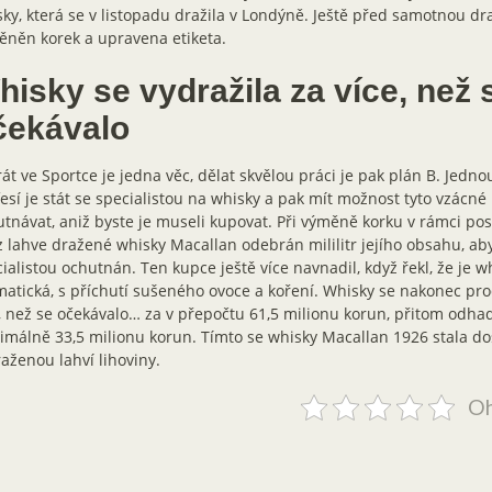
ky, která se v listopadu dražila v Londýně. Ještě před samotnou dr
něn korek a upravena etiketa.
hisky se vydražila za více, než 
čekávalo
át ve Sportce je jedna věc, dělat skvělou práci je pak plán B. Jedn
esí je stát se specialistou na whisky a pak mít možnost tyto vzácné
tnávat, aniž byste je museli kupovat. Při výměně korku v rámci posou
z lahve dražené whisky Macallan odebrán mililitr jejího obsahu, ab
ialistou ochutnán. Ten kupce ještě více navnadil, když řekl, že je w
atická, s příchutí sušeného ovoce a koření. Whisky se nakonec p
, než se očekávalo… za v přepočtu 61,5 milionu korun, přitom odhad
málně 33,5 milionu korun. Tímto se whisky Macallan 1926 stala d
aženou lahví lihoviny.
Oh