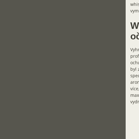
whis
vymě
W
o
Vyhr
prof
ochu
byl 
spec
arom
více
maxi
vydr