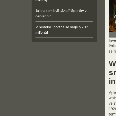
Jak na tom byli sázkaři Sportky v
červenci?
V nedělní Sportce se hraje o 209
milionů!
Inve
Poku
se m
W
s
i
Výhe
whis
ve s
1926
těmt