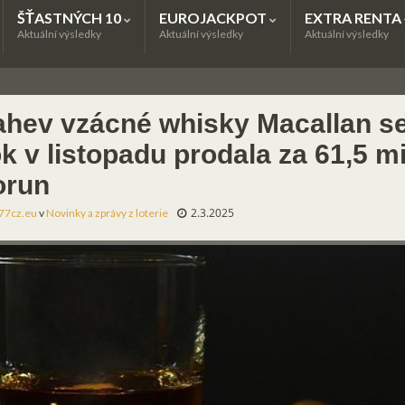
ŠŤASTNÝCH 10
EUROJACKPOT
EXTRA RENTA
Aktuální výsledky
Aktuální výsledky
Aktuální výsledky
ahev vzácné whisky Macallan s
k v listopadu prodala za 61,5 m
orun
2.3.2025
77cz.eu
v
Novinky a zprávy z loterie