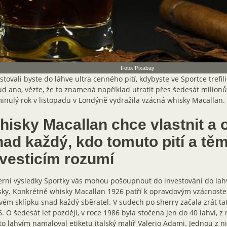
Foto: Pixabay
stovali byste do láhve ultra cenného pití, kdybyste ve Sportce trefili
d ano, vězte, že to znamená například utratit přes šedesát milionů
inulý rok v listopadu v Londýně vydražila vzácná whisky Macallan.
hisky Macallan chce vlastnit a 
nad každý, kdo tomuto pití a tě
nvesticím rozumí
rní výsledky Sportky vás mohou pošoupnout do investování do lah
ky. Konkrétně whisky Macallan 1926 patří k opravdovým vzácnoste
vém sklípku snad každý sběratel. V sudech po sherry začala zrát ta
. O šedesát let později, v roce 1986 byla stočena jen do 40 lahví, z
o lahvím namaloval etiketu italský malíř Valerio Adami. Jednou z ni