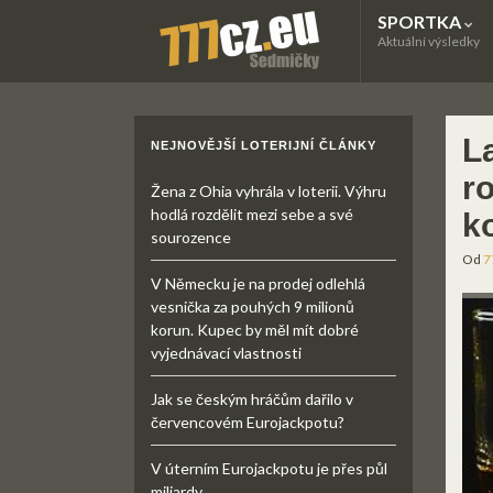
SPORTKA
Aktuální výsledky
L
NEJNOVĚJŠÍ LOTERIJNÍ ČLÁNKY
ro
Žena z Ohia vyhrála v loterii. Výhru
hodlá rozdělit mezi sebe a své
k
sourozence
Od
7
V Německu je na prodej odlehlá
vesnička za pouhých 9 milionů
korun. Kupec by měl mít dobré
vyjednávací vlastnosti
Jak se českým hráčům dařilo v
červencovém Eurojackpotu?
V úterním Eurojackpotu je přes půl
miliardy