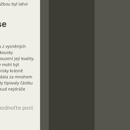
ažbou byl lahvi
se
ou z vysněných
 kousky
zení její kvality,
y mohl být
hisky krásně
rodala za mnohem
y tipovaly částku
osud nejdráže
odnoťte post