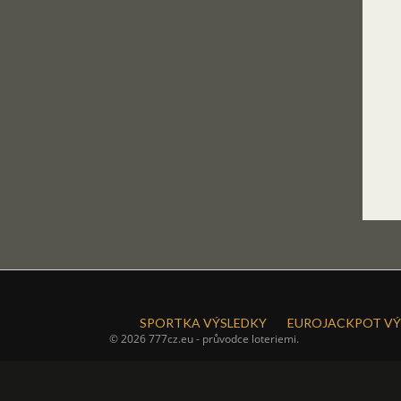
SPORTKA VÝSLEDKY
EUROJACKPOT VÝ
© 2026 777cz.eu - průvodce loteriemi.