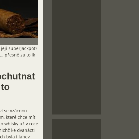
 její superjackpot?
… přesně za tolik
ochutnat
mto
ví se vzácnou
m, které chce mít
to whisky už v roce
 nichž ke dvanácti
ch byla i lahev