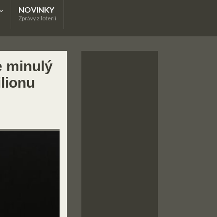
NOVINKY
Zprávy z loterií
e minulý
ilionu