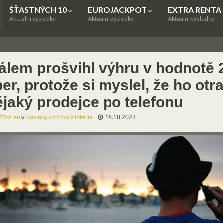
ŠŤASTNÝCH 10
EUROJACKPOT
EXTRA RENTA
Aktuální výsledky
Aktuální výsledky
Aktuální výsledky
álem prošvihl výhru v hodnotě 2
ber, protože si myslel, že ho otr
ějaký prodejce po telefonu
19.10.2023
77cz.eu
v
Novinky a zprávy z loterie