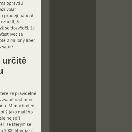
iams opravdu
ží volat
na prodeji nahnat
rozhodl, že
yž se dozvěděl, že
ťastlivec se
tě 2 miliony liber
s vámi?
 určitě
u
které se pravidelně
tak zvaně nad nimi
Devonu. Mimochodem
totiž jako malého
ale nejspíš
éř, se kterým se
a 3000 liber (asi