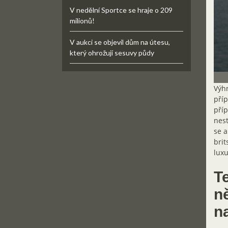
V nedělní Sportce se hraje o 209
milionů!
V aukci se objevil dům na útesu,
který ohrožují sesuvy půdy
Výhr
příp
příp
nest
se a
brit
lux
Te
n
n