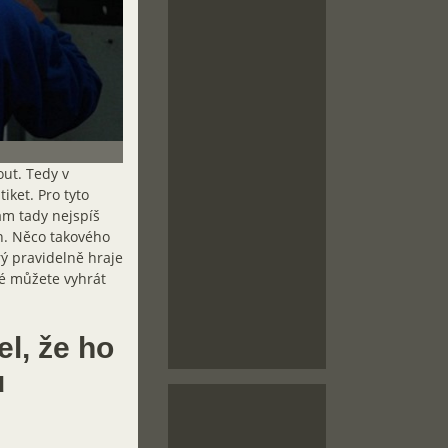
ut. Tedy v
iket. Pro tyto
vám tady nejspíš
on. Něco takového
rý pravidelně hraje
ré můžete vyhrát
el, že ho
u