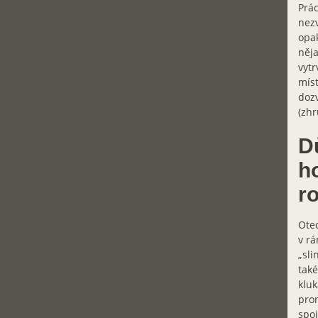
Prác
nezv
opak
něja
vytr
míst
dozv
(zhr
D
h
r
Otec
v rá
„sli
také
kluk
pron
spoj