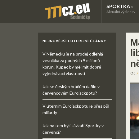
SPORTKA
Aktuální výsledky
M
NEJNOVĚJŠÍ LOTERIJNÍ ČLÁNKY
li
V Německu je na prodej odlehlá
vesnička za pouhých 9 milionů
n
korun. Kupec by měl mít dobré
vyjednávací vlastnosti
Od
7
Jak se českým hráčům dařilo v
červencovém Eurojackpotu?
V úterním Eurojackpotu je přes půl
miliardy
Jak na tom byli sázkaři Sportky v
červenci?