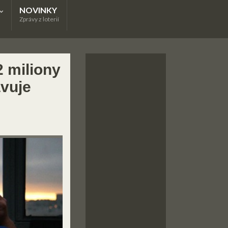
NOVINKY
Zprávy z loterií
 miliony
avuje