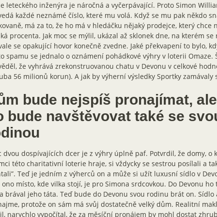
e leteckého inženýra je náročná a vyčerpávající. Proto Simon Will
edá každé neznámé číslo, které mu volá. Když se mu pak někdo sna
ovaně, má za to, že ho má v hledáčku nějaký prodejce, který chce 
ká procenta. Jak moc se mýlil, ukázal až sklonek dne, na kterém se 
vale se opakující hovor konečně zvedne. Jaké překvapení to bylo, kd
o spamu se jednalo o oznámení pohádkové výhry v loterii Omaze. Š
ěděl, že vyhrává zrekonstruovanou chatu v Devonu v celkové hodno
uba 56 milionů korun). A jak by výherní výsledky Sportky zamávaly 
ům bude nejspíš pronajímat, ale
o bude navštěvovat také se svo
odinou
 dvou dospívajících dcer je z výhry úplně paf. Potvrdil, že domy, o 
mci této charitativní loterie hraje, si vždycky se sestrou posílali a 
ntali”. Teď je jedním z výherců on a může si užít luxusní sídlo v 
 ono místo, kde vilka stojí, je pro Simona srdcovkou. Do Devonu ho 
a brával jeho táta. Teď bude do Devonu svou rodinu brát on. Sídlo 
ajme, protože on sám má svůj dostatečně velký dům. Realitní makl
il, narychlo vypočítal, že za měsíční pronájem by mohl dostat zhrub