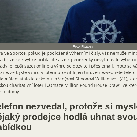
Foto: Pixabay
a ve Sportce, pokud je podložená výherními čísly, vás nemůže mino
adě, že se k výhře přihlásíte a že z peněženky nevytrousíte výherní t
ady je lepší sázet online a výhru se dozvíte i přes email. Proto se 
ane, že byste výhru v loterii prošvihli jen tím, že nezvednete telef
le málem stalo leteckému inženýrovi Simonovi Williamsovi (41), kte
skou charitativní loterii „Omaze Million Pound House Draw”, ve kte
usní domy.
lefon nezvedal, protože si mysl
ějaký prodejce hodlá uhnat svo
abídkou