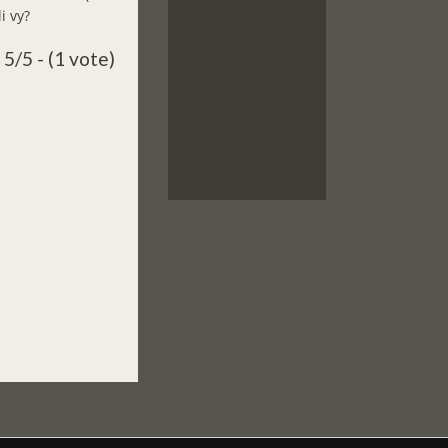
i vy?
5/5 - (1 vote)