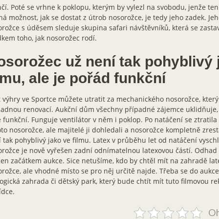
čí. Poté se vrhne k poklopu, kterým by vylezl na svobodu, jenže ten
ná možnost, jak se dostat z útrob nosorožce, je tedy jeho zadek. Je
rožce s úděsem sleduje skupina safari návštěvníků, která se zastav
kem toho, jak nosorožec rodí.
osorožec už není tak pohyblivý 
lmu, ale je pořád funkční
 výhry ve Sportce můžete utratit za mechanického nosorožce, který
adnou renovací. Aukční dům všechny případné zájemce uklidňuje, 
 funkční. Funguje ventilátor v něm i poklop. Po natáčení se ztratila 
to nosorožce, ale majitelé ji dohledali a nosorožce kompletně zrest
 tak pohyblivý jako ve filmu. Latex v průběhu let od natáčení vyschl
rožce je nově vyřešen zadní odnímatelnou latexovou částí. Odhad
jen začátkem aukce. Sice netušíme, kdo by chtěl mít na zahradě la
rožce, ale vhodné místo se pro něj určitě najde. Třeba se do aukce
ogická zahrada či dětský park, který bude chtít mít tuto filmovou rek
ídce.
Oh