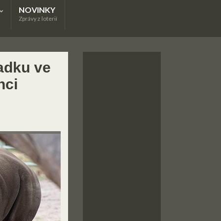
NOVINKY
Zprávy z loterií
adku ve
nci