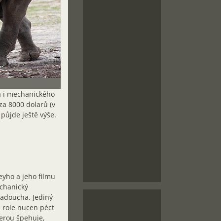
ba i mechanického
za 8000 dolarů (v
půjde ještě výše.
eyho a jeho filmu
chanický
 padoucha. Jediný
é role nucen péct
terou špehuje,