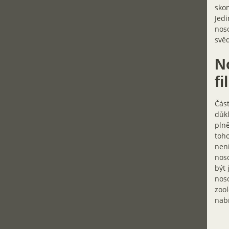
skon
Jedi
noso
svěd
N
fi
Část
důkl
plně
toho
není
noso
být 
noso
zool
nab