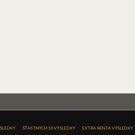
SLEDKY
ŠŤASTNÝCH 10 VÝSLEDKY
EXTRA RENTA VÝSLEDKY