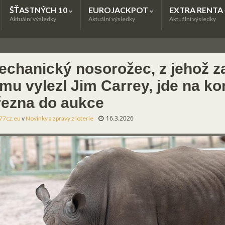
ŠŤASTNÝCH 10
EUROJACKPOT
EXTRA RENTA
Aktuální výsledky
Aktuální výsledky
Aktuální výsledky
echanický nosorožec, z jehož z
lmu vylezl Jim Carrey, jde na ko
řezna do aukce
16.3.2026
77cz.eu
v
Novinky a zprávy z loterie