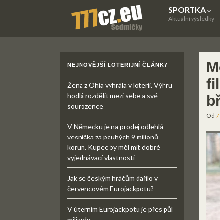
SPORTKA
Aktuální výsledky
M
NEJNOVĚJŠÍ LOTERIJNÍ ČLÁNKY
fi
Žena z Ohia vyhrála v loterii. Výhru
hodlá rozdělit mezi sebe a své
b
sourozence
Od
7
V Německu je na prodej odlehlá
vesnička za pouhých 9 milionů
korun. Kupec by měl mít dobré
vyjednávací vlastnosti
Jak se českým hráčům dařilo v
červencovém Eurojackpotu?
V úterním Eurojackpotu je přes půl
miliardy