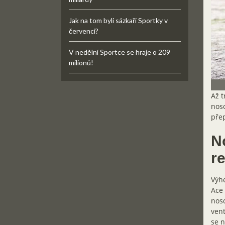
Jak na tom byli sázkaři Sportky v
červenci?
V nedělní Sportce se hraje o 209
milionů!
Až t
noso
přep
N
r
Výhe
Ace
noso
vent
se n