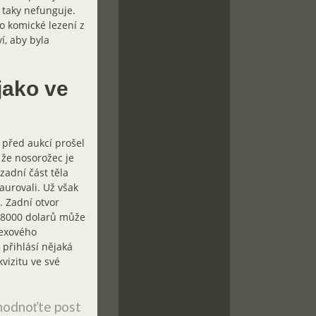
 taky nefunguje.
ho komické lezení z
í, aby byla
jako ve
 před aukcí prošel
že nosorožec je
zadní část těla
aurovali. Už však
. Zadní otvor
 8000 dolarů může
texového
 přihlásí nějaká
vizitu ve své
odnoťte post