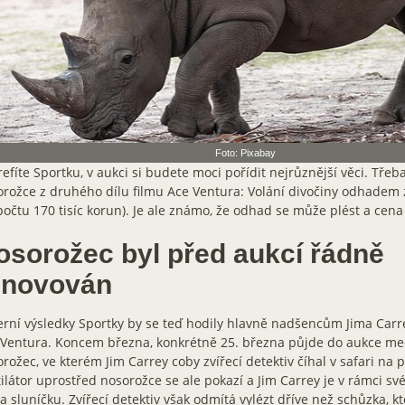
Foto: Pixabay
refíte Sportku, v aukci si budete moci pořídit nejrůznější věci. Tře
rožce z druhého dílu filmu Ace Ventura: Volání divočiny odhadem 
očtu 170 tisíc korun). Je ale známo, že odhad se může plést a cena 
osorožec byl před aukcí řádně
enovován
rní výsledky Sportky by se teď hodily hlavně nadšencům Jima Carr
 Ventura. Koncem března, konkrétně 25. března půjde do aukce me
rožec, ve kterém Jim Carrey coby zvířecí detektiv číhal v safari na
ilátor uprostřed nosorožce se ale pokazí a Jim Carrey je v rámci sv
a sluníčku. Zvířecí detektiv však odmítá vylézt dříve než schůzka, k