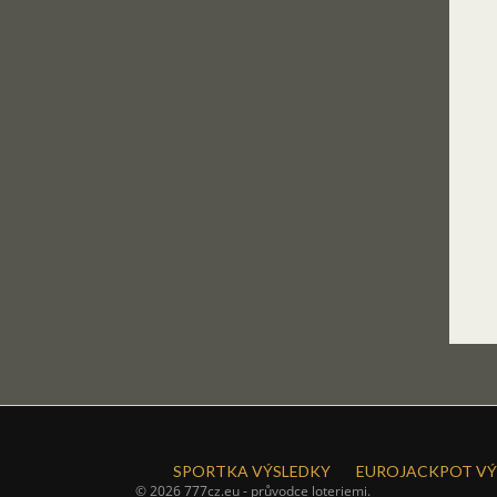
SPORTKA VÝSLEDKY
EUROJACKPOT VÝ
© 2026 777cz.eu - průvodce loteriemi.