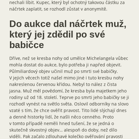
nechali líbit. Kupec, který byl ochotný takovou částku za
náčrtek zaplatit, se rozhodl zůstat v anonymitě.
Do aukce dal náčrtek muž,
který jej zdědil po své
babičce
Dříve, než se kresba nohy od umělce Michelangela vůbec
mohla dostat do aukce, bylo potřeba ji napřed objevit.
Půlmiliardový objev učinil muž po smrti své babičky.
V jejich věcech totiž našel mimo jiné i tuto kresbu nohy
nakreslenou červenou křídou. Nebyl to nález z čista
jasna. Muž měl povědomí, že kresba byla majetkem jeho
rodiny už od 18. století. Teprve po smrti jeho babičky se ji
rozhodl vynést na světlo světa. Oslovil odborníky na slovo
vzaté s tím, že chce ověřit pravost. Tito lidé slýchají dnes
a denně historky lidí, že našli něco cenného. Proto
v tomto případě neměli hned tušení, že se jedná o
skutečně skvostný objev… alespoň do doby, než dílo
viděli. Pak začalo zdlouhavé kolečko ověřování pravosti