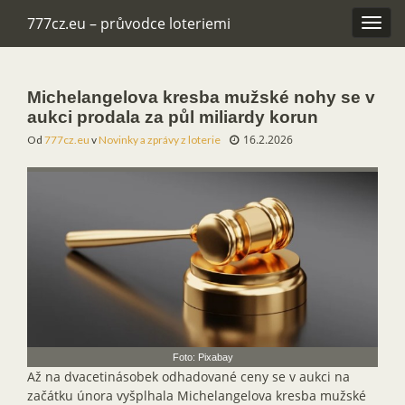
777cz.eu – průvodce loteriemi
Rozba
navig
Michelangelova kresba mužské nohy se v
aukci prodala za půl miliardy korun
16.2.2026
Od
777cz.eu
v
Novinky a zprávy z loterie
Foto: Pixabay
Až na dvacetinásobek odhadované ceny se v aukci na
začátku února vyšplhala Michelangelova kresba mužské