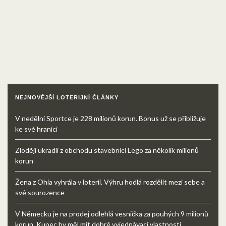
NEJNOVĚJŠÍ LOTERIJNÍ ČLÁNKY
V nedělní Sportce je 228 milionů korun. Bonus už se přibližuje
ke své hranici
Zloději ukradli z obchodu stavebnici Lego za několik milionů
korun
Žena z Ohia vyhrála v loterii. Výhru hodlá rozdělit mezi sebe a
své sourozence
V Německu je na prodej odlehlá vesnička za pouhých 9 milionů
korun. Kupec by měl mít dobré vyjednávací vlastnosti