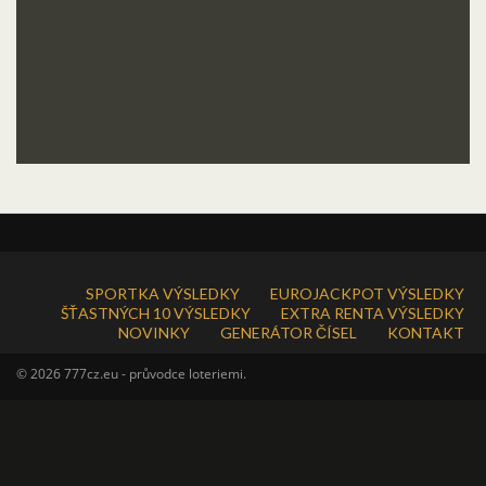
SPORTKA VÝSLEDKY
EUROJACKPOT VÝSLEDKY
ŠŤASTNÝCH 10 VÝSLEDKY
EXTRA RENTA VÝSLEDKY
NOVINKY
GENERÁTOR ČÍSEL
KONTAKT
© 2026 777cz.eu - průvodce loteriemi.