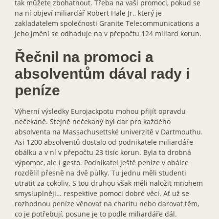
tak můžete zbohatnout. Třeba na vaši promoci, pokud se
na ní objeví miliardář Robert Hale Jr., který je
zakladatelem společnosti Granite Telecommunications a
jeho jmění se odhaduje na v přepočtu 124 miliard korun.
Řečnil na promoci a
absolventům dával rady i
peníze
Výherní výsledky Eurojackpotu mohou přijít opravdu
nečekaně. Stejně nečekaný byl dar pro každého
absolventa na Massachusettské univerzitě v Dartmouthu.
Asi 1200 absolventů dostalo od podnikatele miliardáře
obálku a v ní v přepočtu 23 tisíc korun. Byla to drobná
výpomoc, ale i gesto. Podnikatel ještě peníze v obálce
rozdělil přesně na dvě půlky. Tu jednu měli studenti
utratit za cokoliv. S tou druhou však měli naložit mnohem
smysluplněji… respektive pomoci dobré věci. Ať už se
rozhodnou peníze věnovat na charitu nebo darovat těm,
co je potřebují, posune je to podle miliardáře dál.