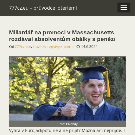
777cz.eu – průvodce loteriemi
Rozba
navig
Miliardář na promoci v Massachusetts
rozdával absolventům obálky s penězi
14.6.2024
Od
777cz.eu
v
Novinky a zprávy z loterie
Foto: Pixabay
Výhra v Eurojackpotu ne a ne přijít? Možná ani nepřijde. I