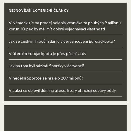
NEJNOVĚJŠÍ LOTERIJNÍ ČLÁNKY
V Německu je na prodej odlehlá vesnička za pouhých 9 milionů
korun. Kupec by měl mít dobré vyjednávací vlastnosti
Jak se českým hráčům dařilo v červencovém Eurojackpotu?
V úterním Eurojackpotu je přes půl miliardy
Jak na tom byli sázkaři Sportky v červenci?
V nedělní Sportce se hraje o 209 milionů!
V aukci se objevil dům na útesu, který ohrožují sesuvy půdy