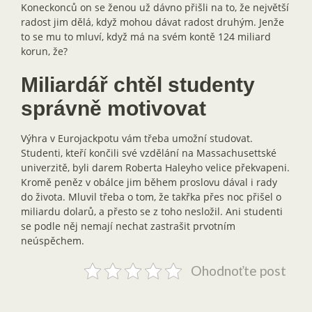
Koneckonců on se ženou už dávno přišli na to, že největší
radost jim dělá, když mohou dávat radost druhým. Jenže
to se mu to mluví, když má na svém kontě 124 miliard
korun, že?
Miliardář chtěl studenty
správně motivovat
Výhra v Eurojackpotu vám třeba umožní studovat.
Studenti, kteří končili své vzdělání na Massachusettské
univerzitě, byli darem Roberta Haleyho velice překvapeni.
Kromě peněz v obálce jim během proslovu dával i rady
do života. Mluvil třeba o tom, že takřka přes noc přišel o
miliardu dolarů, a přesto se z toho nesložil. Ani studenti
se podle něj nemají nechat zastrašit prvotním
neúspěchem.
Ohodnoťte post