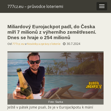
777cz.eu – průvodce loteriemi
Rozba
navig
Miliardový Eurojackpot padl, do Česka
míří 7 milionů z výherního zemětřesení.
Dnes se hraje o 254 milionů
30.7.2024
Od
777cz.eu
v
Novinky a zprávy z loterie
Foto: Sazka
Ještě v pátek jsme psali, že je v Eurojackpotu k mání