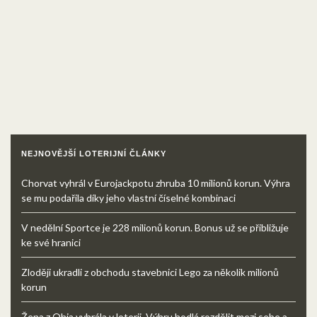
NEJNOVĚJŠÍ LOTERIJNÍ ČLÁNKY
Chorvat vyhrál v Eurojackpotu zhruba 10 milionů korun. Výhra
se mu podařila díky jeho vlastní číselné kombinaci
V nedělní Sportce je 228 milionů korun. Bonus už se přibližuje
ke své hranici
Zloději ukradli z obchodu stavebnici Lego za několik milionů
korun
Žena z Ohia vyhrála v loterii. Výhru hodlá rozdělit mezi sebe a