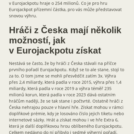
v Eurojackpotu hraje o 254 milionů. Co je pro hru
Eurojackpot přízemní částka, pro vás může představovat
snovou výhru.
Hráči z Česka mají několik
možností, jak
v Eurojackpotu získat
Nestává se často, že by hráči z Česka stávali na příčce
prvního pořadí Eurojackpotu. Když se to ale stane, stojí to
za to. O tom jsme se mohli přesvědčit zatím 3x. Výhra
přes 2,4 miliardy, která padla v roce 2015, výhra přes 1,4
miliardy, která padla v roce 2019 a výhra téměř 235
milionů korun, která padla v roce 2023 dává ostatním
hráčům naději, že se tak stane i počtvrté. Ostatně hráči z
Česka nehrajou pouze v hlavní hře. Získat mohou v rámci
doplňkové prémie, kdy je losováno číslo jejich tiketu nebo
internetové sázky. Hrát a získat mohou i ve hře Extra 6,
která je další doplňkovou hrou oblíbeného Eurojackpotu.
Celkem nedávno do ní přibylo i sedmé výherní pořadí,