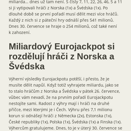
miliarda… dnes už tam není. S čísly 7, 11, 22, 26, 46, 5 a 11
si ji vytipovali hráči z Norska (1x) a Švédska (1x). Po
dlouhé době se první pořadí musí dělit mezi více hráčů.
Každý z nich si z páteční hry odnáší přes 541 milionů.
Dnes 30. července se hraje o 254 milionů, což také není
k zahození.
Miliardový Eurojackpot si
rozdělují hráči z Norska a
Švédska
Výherní výsledky Eurojackpotu potěší, i přesto, že je
musíte dělit napůl. Když totiž vyhrajete miliardu, jako se
to stalo hráčům z Norska a Švédska v pátek 26. července,
vůbec vám nevadí, že na prvním pořadí Eurojackpotu
nestojíte sami. Radost z výhry mají i hráči na druhé
příčce, mezi kterými je i Čech. Výhru přes 7,1 milionu
korun si odnášejí hráči z Německa (2x), Estonska (1x),
České republiky (1x), Polska (1x), Švédska (1x) a Finska (1x).
Výhercům gratulujeme. Dnes, to je v úterý 30. července se