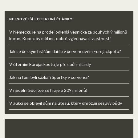
NEJNOVĚJŠÍ LOTERIJNÍ ČLÁNKY
V Německu je na prodej odlehlá vesnička za pouhých 9 milionů
korun. Kupec by měl mít dobré vyjednávací vlastnosti
Jak se českým hráčům dařilo v červencovém Eurojackpotu?
V úterním Eurojackpotu je přes půl miliardy
Jak na tom byli sázkaři Sportky v červenci?
V nedělní Sportce se hraje o 209 milionů!
V aukci se objevil dům na útesu, který ohrožují sesuvy půdy