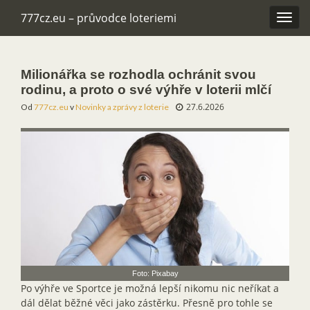
777cz.eu – průvodce loteriemi
Rozba
navig
Milionářka se rozhodla ochránit svou
rodinu, a proto o své výhře v loterii mlčí
27.6.2026
Od
777cz.eu
v
Novinky a zprávy z loterie
Foto: Pixabay
Po výhře ve Sportce je možná lepší nikomu nic neříkat a
dál dělat běžné věci jako zástěrku. Přesně pro tohle se