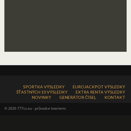
SPORTKA VÝSLEDKY
EUROJACKPOT VÝSLEDKY
ŠŤASTNÝCH 10 VÝSLEDKY
EXTRA RENTA VÝSLEDKY
NOVINKY
GENERÁTOR ČÍSEL
KONTAKT
© 2026 777cz.eu - průvodce loteriemi.