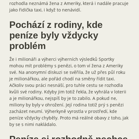
rozhodla neznámá žena z Ameriky, která i nadále pracuje
jako řidička taxi, i když to nenávidí.
Pochází z rodiny, kde
peníze byly vždycky
problém
Že i milionáři a výherci výherních výsledků Sportky
mohou mít problémy s penězi, o tom ví žena z Ameriky
své. Na anonymní diskuzi se svěřila, že už přes půl roku
je milionářkou, ale pořád chodí na směny řídit taxi.
Ačkoliv svou práci nesnáší, pro tuhle cestu se rozhodla
kvůli své rodiny. Kdyby jim totiž řekla, že vyhrála v loterii
a je milionářkou, nejspíš by je to zabilo. A pokud ne,
miliony by byly v ohrožení. Její rodina totiž prý s penězi
zacházet neumí. Výherkyně vyrostla v prostředí, kde
peníze vždycky chyběly. Proto má reálné obavy z toho, jak
by se s nimi nakládalo.