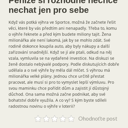
Peníze si rozhodně nechce
nechat jen pro sebe
Když vás potká výhra ve Sportce, možná že začnete řešit
věci, které by vás předtím ani nenapadly. Třeba to, komu
o výhře řeknete a před kým budete miliony tajit. Žena
milionářka ale není lakomá, jak by se mohlo zdát. Své
rodině dokonce koupila auto, aby byly nákupy a další
zařizování snadnější. Když se jí ale ptali, odkud na něj
vzala, vymluvila se na vydařené investice. Na diskuzi se
ženě dostalo nebývalé podpory. Podle diskutujících dobře
udělala a o své výhře by měla dál mlčet. S výhrou má
milionářka velké plány. Jednou chce určitě přestat
pracovat, ale musí si pro to vymyslet lepší výmluvu. Pro
svou maminku chce pořídit dům a zajistit jí důstojný
důchod. Ona sama možná začne podnikat, aby své
bohatství dobře využila. A co vy? S kým byste sdíleli
radostnou novinu o výhře v loterii?
Ohodnoťte post