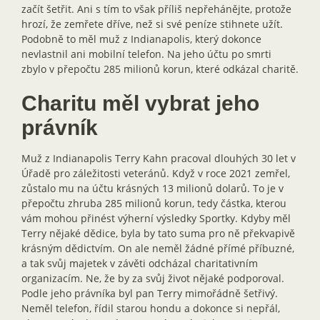
začít šetřit. Ani s tím to však příliš nepřehánějte, protože
hrozí, že zemřete dříve, než si své peníze stihnete užít.
Podobně to měl muž z Indianapolis, který dokonce
nevlastnil ani mobilní telefon. Na jeho účtu po smrti
zbylo v přepočtu 285 milionů korun, které odkázal charitě.
Charitu měl vybrat jeho
právník
Muž z Indianapolis Terry Kahn pracoval dlouhých 30 let v
Úřadě pro záležitosti veteránů. Když v roce 2021 zemřel,
zůstalo mu na účtu krásných 13 milionů dolarů. To je v
přepočtu zhruba 285 milionů korun, tedy částka, kterou
vám mohou přinést výherní výsledky Sportky. Kdyby měl
Terry nějaké dědice, byla by tato suma pro ně překvapivě
krásným dědictvím. On ale neměl žádné přímé příbuzné,
a tak svůj majetek v závěti odcházal charitativním
organizacím. Ne, že by za svůj život nějaké podporoval.
Podle jeho právníka byl pan Terry mimořádně šetřivý.
Neměl telefon, řídil starou hondu a dokonce si nepřál,