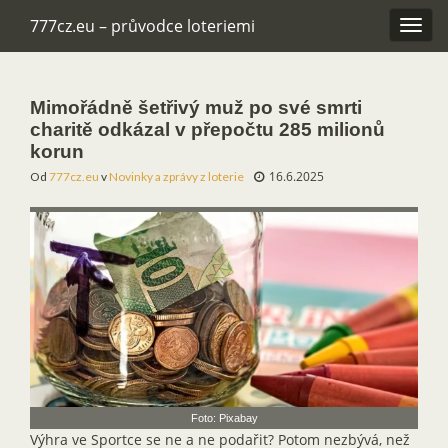
777cz.eu – průvodce loteriemi
Rozba
navig
Mimořádně šetřivý muž po své smrti
charitě odkázal v přepočtu 285 milionů
korun
16.6.2025
Od
777cz.eu
v
Novinky a zprávy z loterie
Foto: Pixabay
Výhra ve Sportce se ne a ne podařit? Potom nezbývá, než