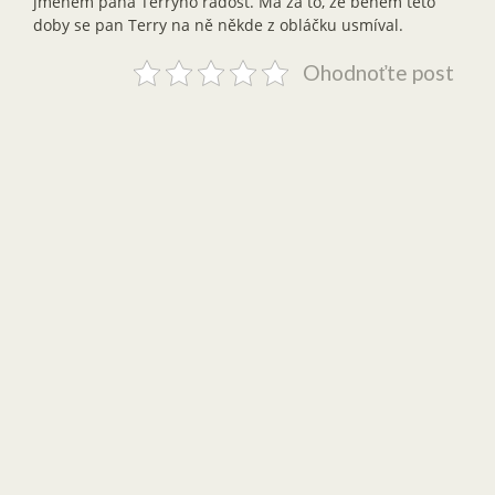
jménem pana Terryho radost. Má za to, že během této
doby se pan Terry na ně někde z obláčku usmíval.
Ohodnoťte post