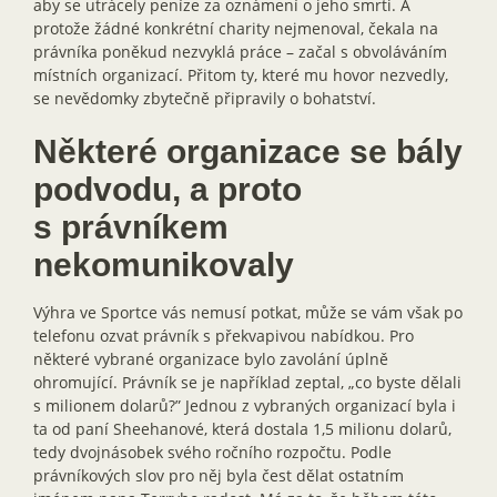
aby se utrácely peníze za oznámení o jeho smrti. A
protože žádné konkrétní charity nejmenoval, čekala na
právníka poněkud nezvyklá práce – začal s obvoláváním
místních organizací. Přitom ty, které mu hovor nezvedly,
se nevědomky zbytečně připravily o bohatství.
Některé organizace se bály
podvodu, a proto
s právníkem
nekomunikovaly
Výhra ve Sportce vás nemusí potkat, může se vám však po
telefonu ozvat právník s překvapivou nabídkou. Pro
některé vybrané organizace bylo zavolání úplně
ohromující. Právník se je například zeptal, „co byste dělali
s milionem dolarů?” Jednou z vybraných organizací byla i
ta od paní Sheehanové, která dostala 1,5 milionu dolarů,
tedy dvojnásobek svého ročního rozpočtu. Podle
právníkových slov pro něj byla čest dělat ostatním