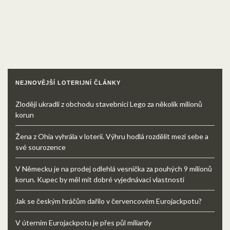
NEJNOVĚJŠÍ LOTERIJNÍ ČLÁNKY
Zloději ukradli z obchodu stavebnici Lego za několik milionů
korun
Žena z Ohia vyhrála v loterii. Výhru hodlá rozdělit mezi sebe a
své sourozence
V Německu je na prodej odlehlá vesnička za pouhých 9 milionů
korun. Kupec by měl mít dobré vyjednávací vlastnosti
Jak se českým hráčům dařilo v červencovém Eurojackpotu?
V úterním Eurojackpotu je přes půl miliardy