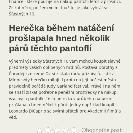
finance, které použije na nákup pantoflí letos v prosinci.
Získat něco, po čem velmi toužíte, je jako vyhrát ve
Šťastných 10.
Herečka během natáčení
prošlapala hned několik
párů těchto pantoflí
Výherní výsledky Šťastných 10 vám mohou koupit slavné
předměty vašich oblíbených hrdinů. Postava Dorothy z
Čaroděje ze země Oz si získala řadu příznivců. Lidé z
Minnesoty herečku milují. I proto na její počest město
pravidelně pořádá Judy Garland festival. Právě i na něm
se snaží získat potřebné peněžní prostředky na nákup
vzácných pantoflí. Těch herečka v průběhu natáčení
prošlapala hned několik párů. Jedny například koupil i
Leonardo DiCaprio se svými přáteli pro Akademii filmů a
věd.
Ohodnoťte post