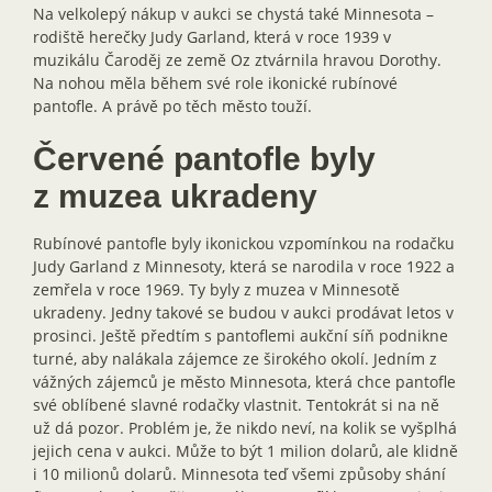
Na velkolepý nákup v aukci se chystá také Minnesota –
rodiště herečky Judy Garland, která v roce 1939 v
muzikálu Čaroděj ze země Oz ztvárnila hravou Dorothy.
Na nohou měla během své role ikonické rubínové
pantofle. A právě po těch město touží.
Červené pantofle byly
z muzea ukradeny
Rubínové pantofle byly ikonickou vzpomínkou na rodačku
Judy Garland z Minnesoty, která se narodila v roce 1922 a
zemřela v roce 1969. Ty byly z muzea v Minnesotě
ukradeny. Jedny takové se budou v aukci prodávat letos v
prosinci. Ještě předtím s pantoflemi aukční síň podnikne
turné, aby nalákala zájemce ze širokého okolí. Jedním z
vážných zájemců je město Minnesota, která chce pantofle
své oblíbené slavné rodačky vlastnit. Tentokrát si na ně
už dá pozor. Problém je, že nikdo neví, na kolik se vyšplhá
jejich cena v aukci. Může to být 1 milion dolarů, ale klidně
i 10 milionů dolarů. Minnesota teď všemi způsoby shání