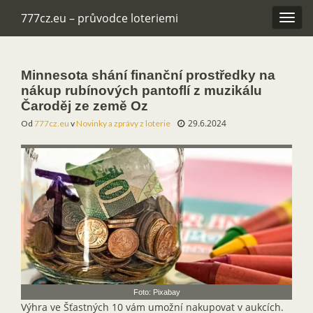
777cz.eu – průvodce loteriemi
Rozba
navig
Minnesota shání finanční prostředky na
nákup rubínových pantoflí z muzikálu
Čaroděj ze země Oz
29.6.2024
Od
777cz.eu
v
Novinky a zprávy z loterie
Foto: Pixabay
Výhra ve Šťastných 10 vám umožní nakupovat v aukcích.