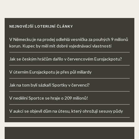
NEJNOVĚJŠÍ LOTERIJNÍ ČLÁNKY
V Německu je na prodej odlehlá vesnička za pouhých 9 milionů
korun. Kupec by měl mít dobré vyjednávací vlastnosti
Jak se českým hráčům dařilo v červencovém Eurojackpotu?
V úterním Eurojackpotu je přes půl miliardy
Jak na tom byli sázkaři Sportky v červenci?
V nedělní Sportce se hraje o 209 milionů!
V aukci se objevil dům na útesu, který ohrožují sesuvy půdy