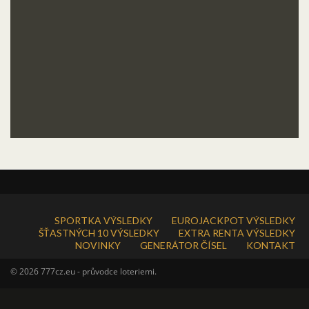
SPORTKA VÝSLEDKY
EUROJACKPOT VÝSLEDKY
ŠŤASTNÝCH 10 VÝSLEDKY
EXTRA RENTA VÝSLEDKY
NOVINKY
GENERÁTOR ČÍSEL
KONTAKT
© 2026 777cz.eu - průvodce loteriemi.