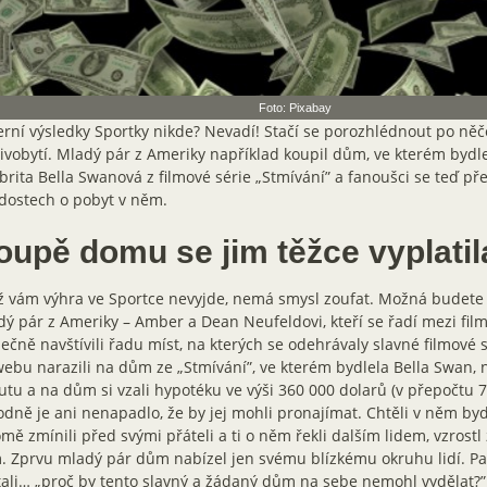
Foto: Pixabay
rní výsledky Sportky nikde? Nevadí! Stačí se porozhlédnout po ně
ivobytí. Mladý pár z Ameriky například koupil dům, ve kterém bydle
brita Bella Swanová z filmové série „Stmívání” a fanoušci se teď př
dostech o pobyt v něm.
oupě domu se jim těžce vyplatil
 vám výhra ve Sportce nevyjde, nemá smysl zoufat. Možná budete m
ý pár z Ameriky – Amber a Dean Neufeldovi, kteří se řadí mezi fil
ečně navštívili řadu míst, na kterých se odehrávaly slavné filmové
ebu narazili na dům ze „Stmívání”, ve kterém bydlela Bella Swan, 
tu a na dům si vzali hypotéku ve výši 360 000 dolarů (v přepočtu 7
dně je ani nenapadlo, že by jej mohli pronajímat. Chtěli v něm bydl
mě zmínili před svými přáteli a ti o něm řekli dalším lidem, vzrostl
 Zprvu mladý pár dům nabízel jen svému blízkému okruhu lidí. Pa
ali… „proč by tento slavný a žádaný dům na sebe nemohl vydělat?”