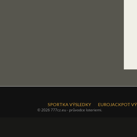
SPORTKA VÝSLEDKY
EUROJACKPOT VÝ
© 2026 777cz.eu - průvodce loteriemi.