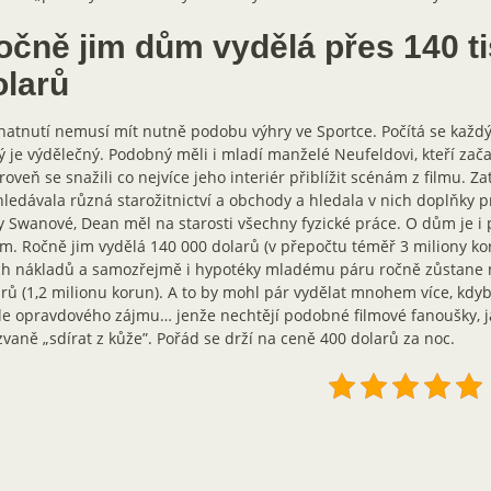
očně jim dům vydělá přes 140 ti
olarů
atnutí nemusí mít nutně podobu výhry ve Sportce. Počítá se každý
ý je výdělečný. Podobný měli i mladí manželé Neufeldovi, kteří zač
roveň se snažili co nejvíce jeho interiér přiblížit scénám z filmu. 
ledávala různá starožitnictví a obchody a hledala v nich doplňky 
y Swanové, Dean měl na starosti všechny fyzické práce. O dům je i 
m. Ročně jim vydělá 140 000 dolarů (v přepočtu téměř 3 miliony ko
ch nákladů a samozřejmě i hypotéky mladému páru ročně zůstane 
rů (1,2 milionu korun). A to by mohl pár vydělat mnohem více, kdy
e opravdového zájmu… jenže nechtějí podobné filmové fanoušky, ja
zvaně „sdírat z kůže”. Pořád se drží na ceně 400 dolarů za noc.