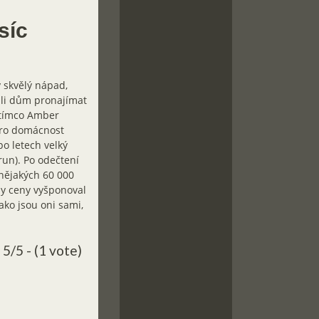
síc
 skvělý nápad,
ali dům pronajímat
Zatímco Amber
pro domácnost
po letech velký
run). Po odečtení
nějakých 60 000
by ceny vyšponoval
ko jsou oni sami,
5/5 - (1 vote)