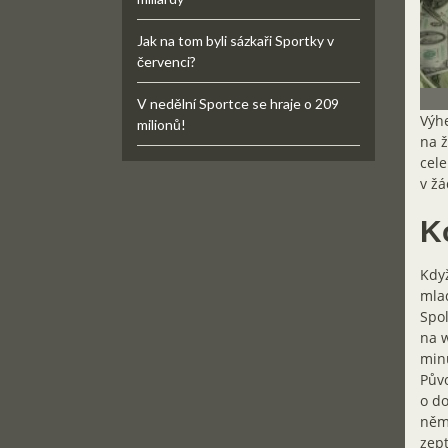
Jak na tom byli sázkaři Sportky v
červenci?
V nedělní Sportce se hraje o 209
Výhe
milionů!
na ž
cele
v žá
K
Když
mlad
Spol
na w
minu
Půvo
o do
něm.
zept