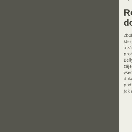
R
d
Zboh
kter
a zá
proh
Bell
záje
vše
dola
podl
tak 