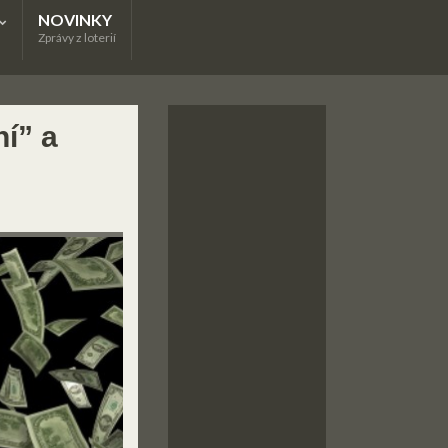
NOVINKY
Zprávy z loterií
í” a