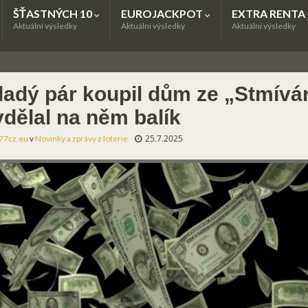
ŠŤASTNÝCH 10
EUROJACKPOT
EXTRA RENTA
Aktuální výsledky
Aktuální výsledky
Aktuální výsledky
ladý pár koupil dům ze „Stmíván
ydělal na něm balík
25.7.2025
77cz.eu
v
Novinky a zprávy z loterie