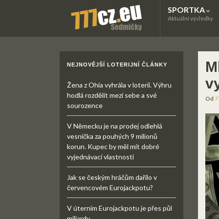
SPORTKA
Aktuální výsledky
M
NEJNOVĚJŠÍ LOTERIJNÍ ČLÁNKY
v
Žena z Ohia vyhrála v loterii. Výhru
hodlá rozdělit mezi sebe a své
Od
7
sourozence
V Německu je na prodej odlehlá
vesnička za pouhých 9 milionů
korun. Kupec by měl mít dobré
vyjednávací vlastnosti
Jak se českým hráčům dařilo v
červencovém Eurojackpotu?
V úterním Eurojackpotu je přes půl
miliardy