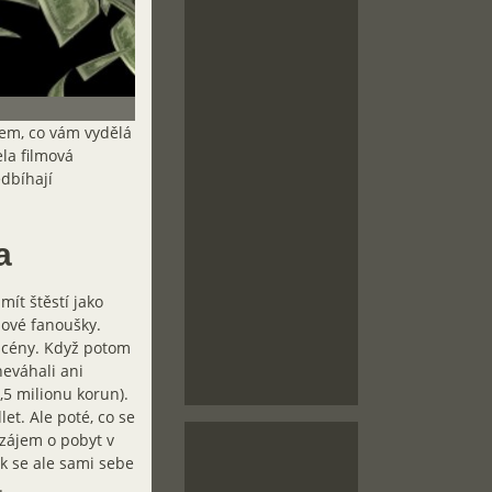
čem, co vám vydělá
la filmová
edbíhají
a
ít štěstí jako
mové fanoušky.
 scény. Když potom
neváhali ani
,5 milionu korun).
et. Ale poté, co se
 zájem o pobyt v
k se ale sami sebe
.