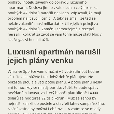
podkroví hotelu zavedly do opravdu luxusního
apartmánu. Doslova jim to vzalo dech a celý luxus za
pouhých 47 dolarů natočili na video. Vtipkovali, že mají
problém najít svoji ložnici. A taky se smáli, že teď se
někde zákonitě musí miliardáři krčit v jejich pokoji za
pouhých 47 dolarů. Záměnu samozřejmě s recepcí
neřešili. Kolikrát za život se vám tohle může stát? Noc v
Las Vegas si hodlali užít.
Luxusní apartmán narušil
jejich plány venku
Výhra ve Sportce vám umožní v životě stihnout hodně
věcí. To ale můžete i tak, když dobře plánujete. Ne
pokaždé jdou ale věci podle plánu. A podle plánu nešly
ani tu noc, kdy se mladý pár dozvěděl, že bude spát v
nevídaném luxusu, za který boháči platí klidně i 4000
dolarů za noc (přes 92 tisíc korun). Muž se ženou by
nejradši zalezli do postele a otevřeli láhev šampaňského.
Noční kasina by možná i obětovali. A zatímco se mladý