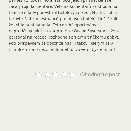
pár těšil z luxusního místa, pod jejich příspěvkem se
začaly rojit komentáře. Většina komentářů se shodla na
tom, že mladý pár vyhrál hotelový jackpot. Našli se ale i
takoví z řad zaměstnanců podobných hotelů, kteří říkali,
že tohle není náhoda. Tyto drahé apartmány se
neprodávají tak často. A proto se čas od času stane, že se
personál na recepci rozhodne zpříjemnit někomu pobyt.
Pod příspěvkem se dokonce našli i takoví, kterým se v
minulosti stalo něco podobného. No věřili byste tomu!
Ohodnoťte post