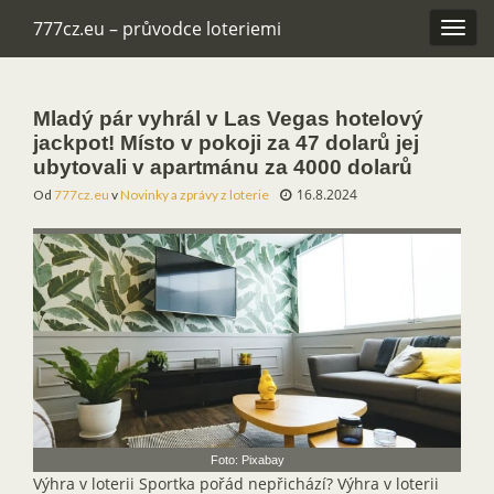
777cz.eu – průvodce loteriemi
Rozba
navig
Mladý pár vyhrál v Las Vegas hotelový
jackpot! Místo v pokoji za 47 dolarů jej
ubytovali v apartmánu za 4000 dolarů
16.8.2024
Od
777cz.eu
v
Novinky a zprávy z loterie
Foto: Pixabay
Výhra v loterii Sportka pořád nepřichází? Výhra v loterii