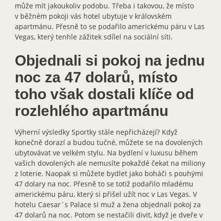
může mít jakoukoliv podobu. Třeba i takovou, že místo
v běžném pokoji vás hotel ubytuje v královském
apartmánu. Přesně to se podařilo americkému páru v Las
Vegas, který tenhle zážitek sdílel na sociální síti.
Objednali si pokoj na jednu
noc za 47 dolarů, místo
toho však dostali klíče od
rozlehlého apartmánu
Výherní výsledky Sportky stále nepřicházejí? Když
konečně dorazí a budou tučné, můžete se na dovolených
ubytovávat ve velkém stylu. Na bydlení v luxusu během
vašich dovolených ale nemusíte pokaždé čekat na miliony
z loterie. Naopak si můžete bydlet jako boháči s pouhými
47 dolary na noc. Přesně to se totiž podařilo mladému
americkému páru, který si přišel užít noc v Las Vegas. V
hotelu Caesar´s Palace si muž a žena objednali pokoj za
47 dolarů na noc. Potom se nestačili divit, když je dveře v