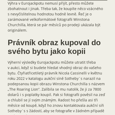
Výhra v Eurojackpotu nemusí přijít, přesto můžete
zbohatnout i jinak. Třeba tak, že koupíte něco vzácného
s nevyčíslitelnou hodnotou hodně levně. Řeč je o
zarámované velkoformátové fotografii Winstona
Churchilla, která se pár měsíců po prodeji ukázala být
originálem.
Právník obraz kupoval do
svého bytu jako kopii
Výherní výsledky Eurojackpotu můžete utratit třeba
v aukci, když si budete hledat vhodný obraz do vašeho
bytu. Čtyřiatřicetiletý právník Nicola Cassinelli v květnu
roku 2022 v katalogu aukční síně Sotheby´s narazil na
podepsanou kopii obrazu Winstona Churchilla s názvem
„The Roaring Lion”. Zalíbila se mu natolik, že ji za 7800
dolarů i s poplatky koupil. Pak si fotografii pověsil na zeď
a chlubil se jí svým známým. Radost ho přešla asi tři
měsíce od koupě, když ho znovu kontaktovala aukční síň
Sotheby´s s žádostí, aby se fotografie v žádném případě