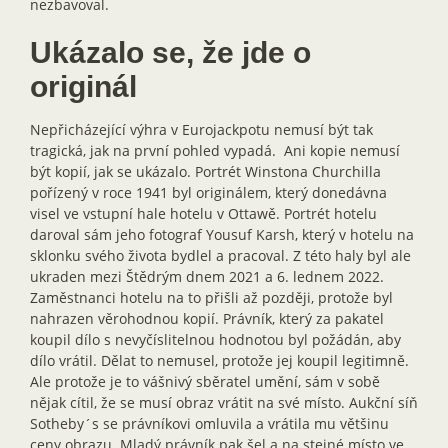
nezbavoval.
Ukázalo se, že jde o
originál
Nepřicházející výhra v Eurojackpotu nemusí být tak
tragická, jak na první pohled vypadá. Ani kopie nemusí
být kopií, jak se ukázalo. Portrét Winstona Churchilla
pořízený v roce 1941 byl originálem, který donedávna
visel ve vstupní hale hotelu v Ottawě. Portrét hotelu
daroval sám jeho fotograf Yousuf Karsh, který v hotelu na
sklonku svého života bydlel a pracoval. Z této haly byl ale
ukraden mezi Štědrým dnem 2021 a 6. lednem 2022.
Zaměstnanci hotelu na to přišli až později, protože byl
nahrazen věrohodnou kopií. Právník, který za pakatel
koupil dílo s nevyčíslitelnou hodnotou byl požádán, aby
dílo vrátil. Dělat to nemusel, protože jej koupil legitimně.
Ale protože je to vášnivý sběratel umění, sám v sobě
nějak cítil, že se musí obraz vrátit na své místo. Aukční síň
Sotheby´s se právníkovi omluvila a vrátila mu většinu
ceny obrazu. Mladý právník pak šel a na stejné místo ve