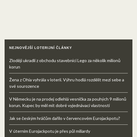
NEJNOVĚJŠÍ LOTERIJNÍ ČLÁNKY
Zloději ukradli z obchodu stavebnici Lego za několik milionů
korun
Žena z Ohia vyhrála v loterii. Výhru hodlá rozdělit mezi sebe a
své sourozence
V Německu je na prodej odlehlá vesnička za pouhých 9 milionů
korun. Kupec by měl mít dobré vyjednávací vlastnosti
Jak se českým hráčům dařilo v červencovém Eurojackpotu?
V úterním Eurojackpotu je přes půl miliardy