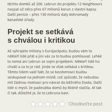
těchto domků až 200. Lebrun do projektu 12 Neighbours
nacpal už něco přes 67 milionů korun z vlastní kapsy.
Další peníze – přes 130 milionů daly dohromady
kanadské úřady.
Projekt se setkává
s chválou i kritikou
Až vyhrajete miliony v Eurojackpotu, budou vám to
někteří lidé přát a jiní vás za to budou pomlouvat. Lehké
to nemá ani Lebrun se svým projektem. Někteří lidé ho
chválí a za to je rád. Jinde se však setkává s kritikou.
Těmto lidem vadí fakt, že se bezdomovci budou
seskupovat na jednom místě, což způsobí, že nebudou
mít žádnou motivaci pro návrat do běžného života. Další
lidé si myslí, že padesátka domů by klidně stačila. Ať tak
či tak, důležité je, že to Lebruna baví.
Ohodnoťte post