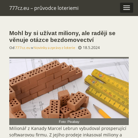
777cz.eu – průvodce loteriemi
Rozba
navig
Mohl by si užívat miliony, ale raději se
věnuje otázce bezdomovectví
18.5.2024
Od
777cz.eu
v
Novinky a zprávy z loterie
Foto: Pixabay
Milionář z Kanady Marcel Lebrun vybudoval prosperující
softwarovou firmu. Z jejího prodeje inkasoval miliony a