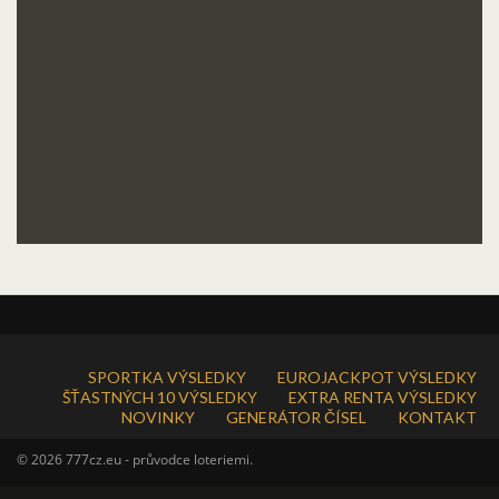
SPORTKA VÝSLEDKY
EUROJACKPOT VÝSLEDKY
ŠŤASTNÝCH 10 VÝSLEDKY
EXTRA RENTA VÝSLEDKY
NOVINKY
GENERÁTOR ČÍSEL
KONTAKT
© 2026 777cz.eu - průvodce loteriemi.