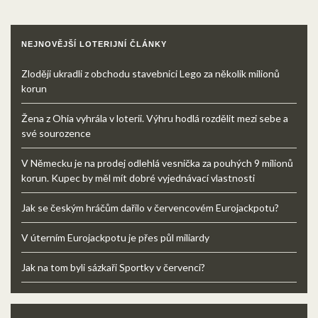
NEJNOVĚJŠÍ LOTERIJNÍ ČLÁNKY
Zloději ukradli z obchodu stavebnici Lego za několik milionů
korun
Žena z Ohia vyhrála v loterii. Výhru hodlá rozdělit mezi sebe a
své sourozence
V Německu je na prodej odlehlá vesnička za pouhých 9 milionů
korun. Kupec by měl mít dobré vyjednávací vlastnosti
Jak se českým hráčům dařilo v červencovém Eurojackpotu?
V úterním Eurojackpotu je přes půl miliardy
Jak na tom byli sázkaři Sportky v červenci?