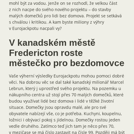
mohl být za vodou. Jenže on se rozhodl, že velkou část
z nich nacpe do svého nového projektu – do stavby
malých domečků pro lidi bez domova. Projekt se setkává
s chválou i kritikou. A kam byste miliony z výhry
v Eurojackpotu nacpali vy?
V kanadském městě
Fredericton roste
městečko pro bezdomovce
Vaše výherní výsledky Eurojackpotu mohou pomoci dobré
věci. Na dobrou věc se dal také kanadský milionář Marcel
Lebrun, který j uprostřed svého projektu. Na pozemku u
nákupního centra už stojí přes 70 malých domečků, které
budou využívat lidé bez domova i lidé v těžké životní
situace. Domečky jsou opravdu malé, ale pro své
obyvatele nabízejí vše, co je potřeba. Kuchyni, koupelnu,
ložnici i obývací pokoj s jídelnou. Domečky rostou jeden
vedle druhého. Zatímco teď jich tam je něco přes 70,
v mezičase se má číslo zastavit na čísle 99. Později má být