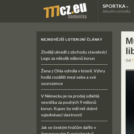
SPORTKA
Aktuální výsledky
M
NEJNOVĚJŠÍ LOTERIJNÍ ČLÁNKY
li
Zloději ukradli z obchodu stavebnici
Lego za několik milionů korun
Od
7
Žena z Ohia vyhrála v loterii. Výhru
hodlá rozdělit mezi sebe a své
sourozence
V Německu je na prodej odlehlá
vesnička za pouhých 9 milionů
korun. Kupec by měl mít dobré
vyjednávací vlastnosti
Jak se českým hráčům dařilo v
červencovém Eurojackpotu?