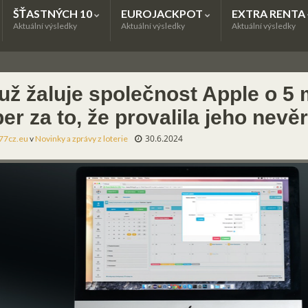
ŠŤASTNÝCH 10
EUROJACKPOT
EXTRA RENTA
Aktuální výsledky
Aktuální výsledky
Aktuální výsledky
už žaluje společnost Apple o 5 
ber za to, že provalila jeho nevě
30.6.2024
77cz.eu
v
Novinky a zprávy z loterie