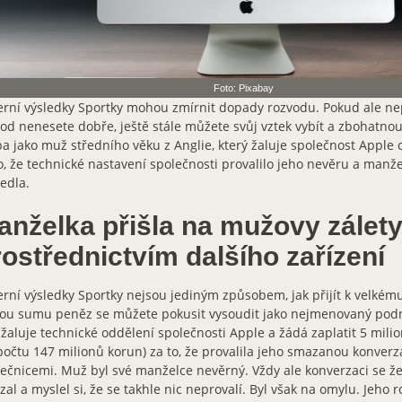
Foto: Pixabay
rní výsledky Sportky mohou zmírnit dopady rozvodu. Pokud ale nep
od nenesete dobře, ještě stále můžete svůj vztek vybít a zbohatno
a jako muž středního věku z Anglie, který žaluje společnost Apple o
o, že technické nastavení společnosti provalilo jeho nevěru a manže
edla.
anželka přišla na mužovy zálet
rostřednictvím dalšího zařízení
rní výsledky Sportky nejsou jediným způsobem, jak přijít k velkém
ou sumu peněz se můžete pokusit vysoudit jako nejmenovaný podni
žaluje technické oddělení společnosti Apple a žádá zaplatit 5 milion
očtu 147 milionů korun) za to, že provalila jeho smazanou konverz
ečnicemi. Muž byl své manželce nevěrný. Vždy ale konverzaci se ž
al a myslel si, že se takhle nic neprovalí. Byl však na omylu. Jeho r