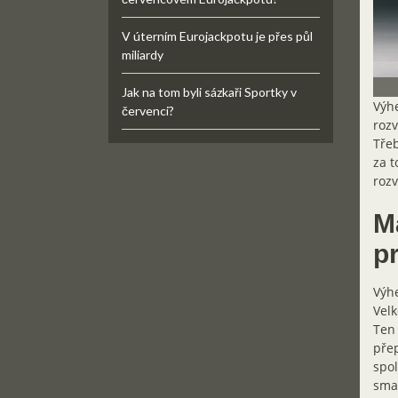
V úterním Eurojackpotu je přes půl
miliardy
Jak na tom byli sázkaři Sportky v
Výhe
červenci?
rozv
Třeb
za t
rozv
M
p
Výhe
Velk
Ten 
přep
spol
smaz