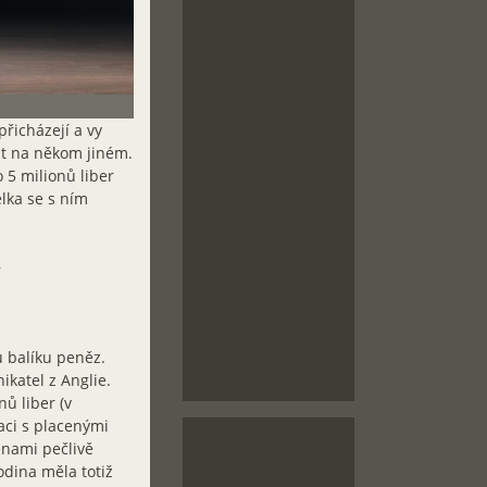
řicházejí a vy
ut na někom jiném.
 5 milionů liber
lka se s ním
y
u balíku peněz.
katel z Anglie.
ů liber (v
aci s placenými
enami pečlivě
odina měla totiž