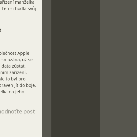
zařízení manželka
Ten si hodlá svůj
e
polečnost Apple
a smazána, už se
 data zůstat.
ním zařízení,
e to byl pro
raven jít do boje.
elka na jeho
odnoťte post