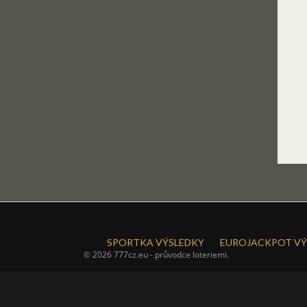
SPORTKA VÝSLEDKY
EUROJACKPOT VÝ
© 2026 777cz.eu - průvodce loteriemi.