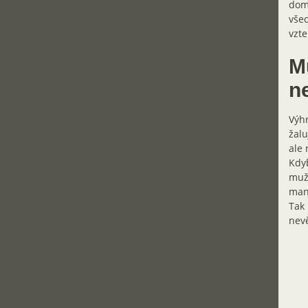
doma
všec
vzte
M
n
Výhr
žalu
ale 
Kdyb
muže
manž
Tak 
nevě