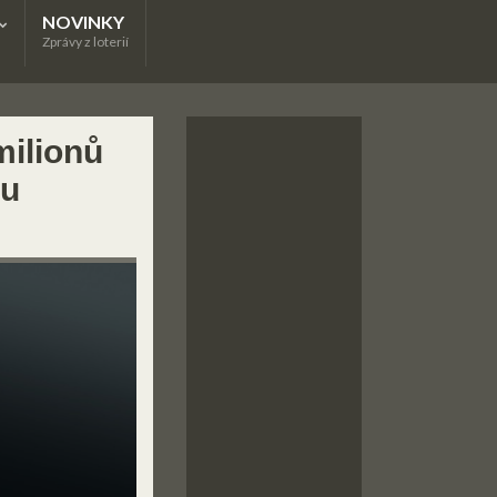
NOVINKY
Zprávy z loterií
milionů
ru