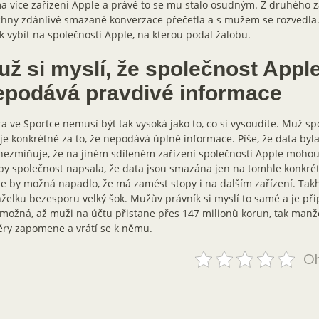
 více zařízení Apple a právě to se mu stalo osudným. Z druhého 
hny zdánlivě smazané konverzace přečetla a s mužem se rozvedla. 
k vybít na společnosti Apple, na kterou podal žalobu.
už si myslí, že společnost Appl
epodává pravdivé informace
a ve Sportce nemusí být tak vysoká jako to, co si vysoudíte. Muž s
je konkrétně za to, že nepodává úplné informace. Píše, že data byl
nezmiňuje, že na jiném sdíleném zařízení společnosti Apple mohou
y společnost napsala, že data jsou smazána jen na tomhle konkrét
 by možná napadlo, že má zamést stopy i na dalším zařízení. Takhl
elku bezesporu velký šok. Mužův právník si myslí to samé a je přip
možná, až muži na účtu přistane přes 147 milionů korun, tak manž
ry zapomene a vrátí se k němu.
Oh