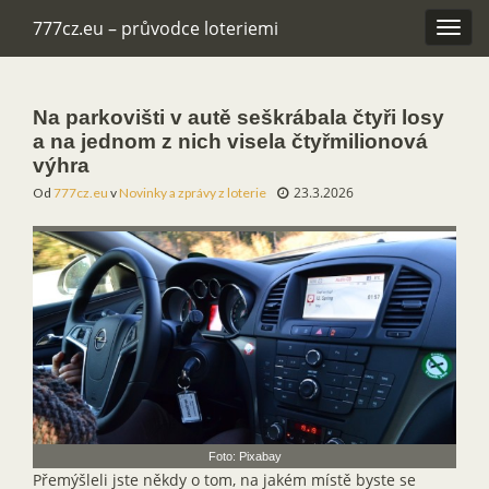
777cz.eu – průvodce loteriemi
Rozba
navig
Na parkovišti v autě seškrábala čtyři losy
a na jednom z nich visela čtyřmilionová
výhra
23.3.2026
Od
777cz.eu
v
Novinky a zprávy z loterie
Foto: Pixabay
Přemýšleli jste někdy o tom, na jakém místě byste se