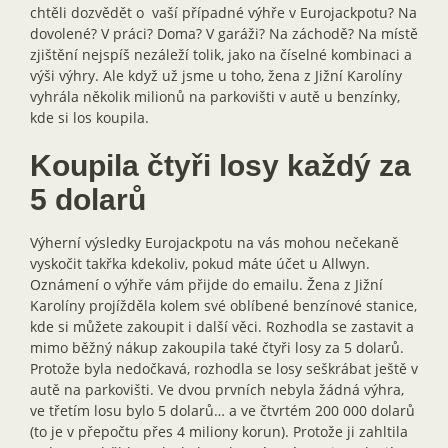
chtěli dozvědět o vaší případné výhře v Eurojackpotu? Na
dovolené? V práci? Doma? V garáži? Na záchodě? Na místě
zjištění nejspíš nezáleží tolik, jako na číselné kombinaci a
výši výhry. Ale když už jsme u toho, žena z Jižní Karolíny
vyhrála několik milionů na parkovišti v autě u benzínky,
kde si los koupila.
Koupila čtyři losy každý za
5 dolarů
Výherní výsledky Eurojackpotu na vás mohou nečekaně
vyskočit takřka kdekoliv, pokud máte účet u Allwyn.
Oznámení o výhře vám přijde do emailu. Žena z Jižní
Karolíny projížděla kolem své oblíbené benzínové stanice,
kde si můžete zakoupit i další věci. Rozhodla se zastavit a
mimo běžný nákup zakoupila také čtyři losy za 5 dolarů.
Protože byla nedočkavá, rozhodla se losy seškrábat ještě v
autě na parkovišti. Ve dvou prvních nebyla žádná výhra,
ve třetím losu bylo 5 dolarů… a ve čtvrtém 200 000 dolarů
(to je v přepočtu přes 4 miliony korun). Protože ji zahltila