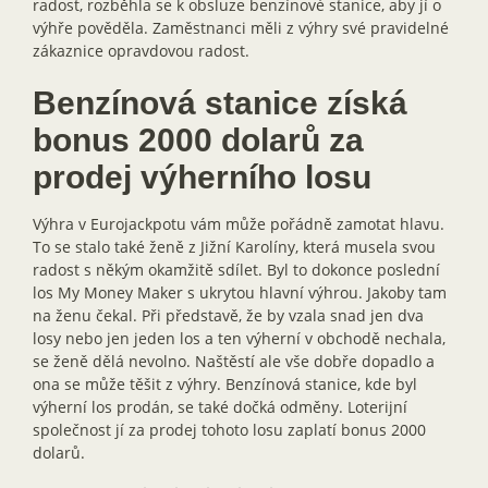
radost, rozběhla se k obsluze benzínové stanice, aby jí o
výhře pověděla. Zaměstnanci měli z výhry své pravidelné
zákaznice opravdovou radost.
Benzínová stanice získá
bonus 2000 dolarů za
prodej výherního losu
Výhra v Eurojackpotu vám může pořádně zamotat hlavu.
To se stalo také ženě z Jižní Karolíny, která musela svou
radost s někým okamžitě sdílet. Byl to dokonce poslední
los My Money Maker s ukrytou hlavní výhrou. Jakoby tam
na ženu čekal. Při představě, že by vzala snad jen dva
losy nebo jen jeden los a ten výherní v obchodě nechala,
se ženě dělá nevolno. Naštěstí ale vše dobře dopadlo a
ona se může těšit z výhry. Benzínová stanice, kde byl
výherní los prodán, se také dočká odměny. Loterijní
společnost jí za prodej tohoto losu zaplatí bonus 2000
dolarů.