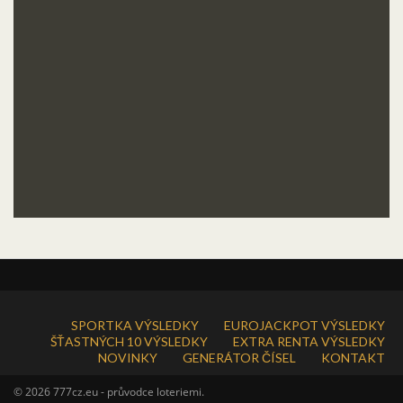
SPORTKA VÝSLEDKY
EUROJACKPOT VÝSLEDKY
ŠŤASTNÝCH 10 VÝSLEDKY
EXTRA RENTA VÝSLEDKY
NOVINKY
GENERÁTOR ČÍSEL
KONTAKT
© 2026 777cz.eu - průvodce loteriemi.