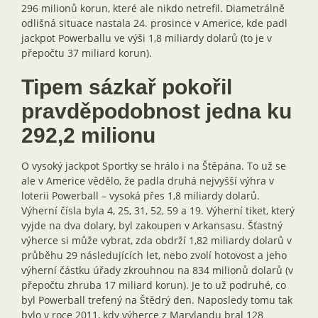
296 milionů korun, které ale nikdo netrefil. Diametrálně
odlišná situace nastala 24. prosince v Americe, kde padl
jackpot Powerballu ve výši 1,8 miliardy dolarů (to je v
přepočtu 37 miliard korun).
Tipem sázkař pokořil
pravděpodobnost jedna ku
292,2 milionu
O vysoký jackpot Sportky se hrálo i na Štěpána. To už se
ale v Americe vědělo, že padla druhá nejvyšší výhra v
loterii Powerball – vysoká přes 1,8 miliardy dolarů.
Výherní čísla byla 4, 25, 31, 52, 59 a 19. Výherní tiket, který
vyjde na dva dolary, byl zakoupen v Arkansasu. Šťastný
výherce si může vybrat, zda obdrží 1,82 miliardy dolarů v
průběhu 29 následujících let, nebo zvolí hotovost a jeho
výherní částku úřady zkrouhnou na 834 milionů dolarů (v
přepočtu zhruba 17 miliard korun). Je to už podruhé, co
byl Powerball trefený na Štědrý den. Naposledy tomu tak
bylo v roce 2011, kdy výherce z Marylandu bral 128