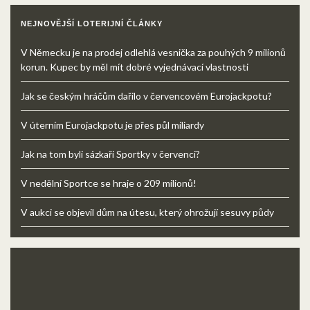
NEJNOVĚJŠÍ LOTERIJNÍ ČLÁNKY
V Německu je na prodej odlehlá vesnička za pouhých 9 milionů
korun. Kupec by měl mít dobré vyjednávací vlastnosti
Jak se českým hráčům dařilo v červencovém Eurojackpotu?
V úterním Eurojackpotu je přes půl miliardy
Jak na tom byli sázkaři Sportky v červenci?
V nedělní Sportce se hraje o 209 milionů!
V aukci se objevil dům na útesu, který ohrožují sesuvy půdy