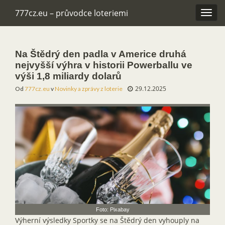
777cz.eu – průvodce loteriemi
Rozba
navig
Na Štědrý den padla v Americe druhá
nejvyšší výhra v historii Powerballu ve
výši 1,8 miliardy dolarů
29.12.2025
Od
777cz.eu
v
Novinky a zprávy z loterie
Foto: Pixabay
Výherní výsledky Sportky se na Štědrý den vyhouply na