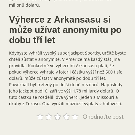
milionů dolarů.
Výherce z Arkansasu si
může užívat anonymitu po
dobu tří let
Kdybyste vyhráli vysoký superjackpot Sportky, určitě byste
chtěli zůstat v anonymitě. V Americe má každý stát jiná
pravidla. Konkrétně ve výherním Arkansasu platí, že
pokud výherce vyhraje v loterii částku vyšší než 500 tisíc
dolarů, může zůstat v anonymitě po dobu tří let.
Powerball byl trefený po delší době nezdarů. Naposledy
jeho jackpot padl 6. září ve výši 1,78 miliardy dolarů. O
tuto částku se rozdělili dva výherci, jeden z Missouri a
druhý z Texasu. Oba využili možnost výplaty v hotovosti.
Ohodnoťte post