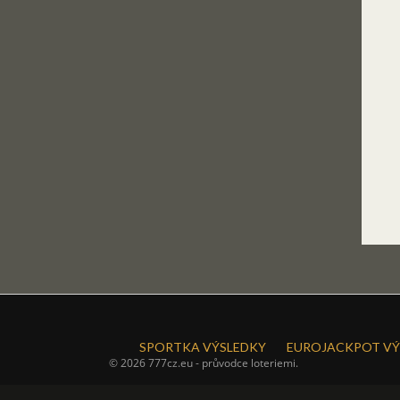
SPORTKA VÝSLEDKY
EUROJACKPOT VÝ
© 2026 777cz.eu - průvodce loteriemi.