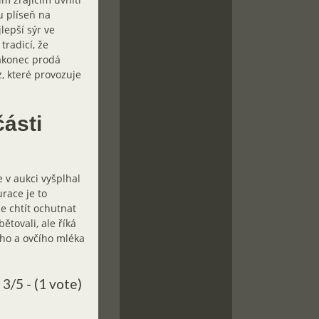
u plíseň na
lepší sýr ve
tradicí, že
nakonec prodá
z, které provozuje
části
 v aukci vyšplhal
race je to
e chtít ochutnat
ětovali, ale říká
ího a ovčího mléka
3/5 - (1 vote)