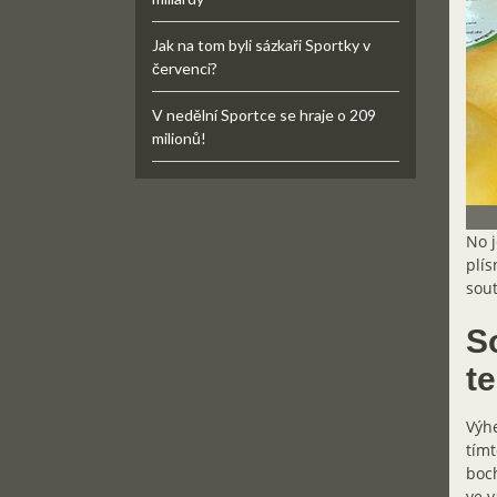
Jak na tom byli sázkaři Sportky v
červenci?
V nedělní Sportce se hraje o 209
milionů!
No j
plís
sout
S
te
Výhe
tímt
boch
ve v