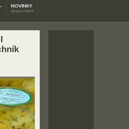
NOVINKY
Zprávy z loterií
l
chník