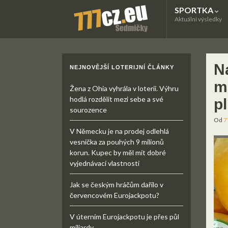
SPORTKA
Aktuální výsledky
N
NEJNOVĚJŠÍ LOTERIJNÍ ČLÁNKY
m
Žena z Ohia vyhrála v loterii. Výhru
hodlá rozdělit mezi sebe a své
p
sourozence
Od
7
V Německu je na prodej odlehlá
vesnička za pouhých 9 milionů
korun. Kupec by měl mít dobré
vyjednávací vlastnosti
Jak se českým hráčům dařilo v
červencovém Eurojackpotu?
V úterním Eurojackpotu je přes půl
miliardy