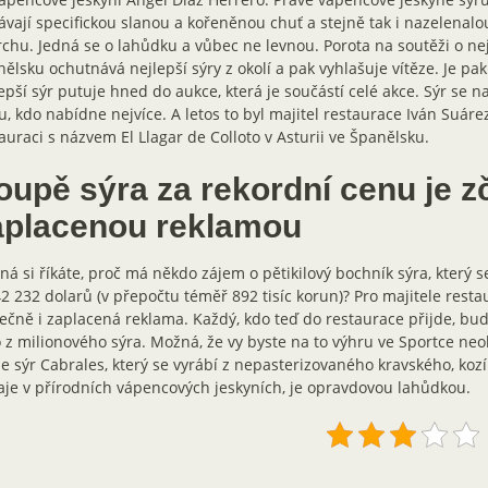
vají specifickou slanou a kořeněnou chuť a stejně tak i nazelenalo
chu. Jedná se o lahůdku a vůbec ne levnou. Porota na soutěži o nej
ělsku ochutnává nejlepší sýry z okolí a pak vyhlašuje vítěze. Je pak 
epší sýr putuje hned do aukce, která je součástí celé akce. Sýr se 
, kdo nabídne nejvíce. A letos to byl majitel restaurace Iván Suáre
auraci s názvem El Llagar de Colloto v Asturii ve Španělsku.
oupě sýra za rekordní cenu je z
aplacenou reklamou
á si říkáte, proč má někdo zájem o pětikilový bochník sýra, který se
2 232 dolarů (v přepočtu téměř 892 tisíc korun)? Pro majitele restau
ečně i zaplacená reklama. Každý, kdo teď do restaurace přijde, bud
o z milionového sýra. Možná, že vy byste na to výhru ve Sportce neob
že sýr Cabrales, který se vyrábí z nepasterizovaného kravského, koz
aje v přírodních vápencových jeskyních, je opravdovou lahůdkou.