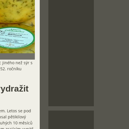
c jiného než sýr s
 52. ročníku
ydražit
em. Letos se pod
sal pětikilový
louhých 10 měsíců
m zrajícím uvnitř