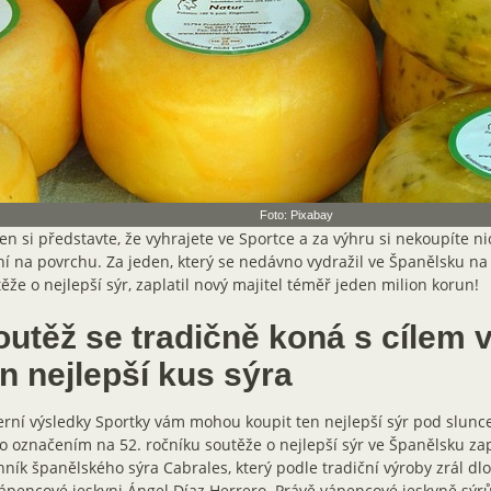
Foto: Pixabay
en si představte, že vyhrajete ve Sportce a za výhru si nekoupíte ni
ní na povrchu. Za jeden, který se nedávno vydražil ve Španělsku na
ěže o nejlepší sýr, zaplatil nový majitel téměř jeden milion korun!
outěž se tradičně koná s cílem v
n nejlepší kus sýra
rní výsledky Sportky vám mohou koupit ten nejlepší sýr pod slunc
o označením na 52. ročníku soutěže o nejlepší sýr ve Španělsku zap
ník španělského sýra Cabrales, který podle tradiční výroby zrál d
ápencové jeskyni Ángel Díaz Herrero. Právě vápencové jeskyně sýrů