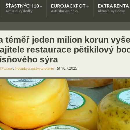
ŠŤASTNÝCH 10
EUROJACKPOT
EXTRA RENTA
Aktuální výsledky
Aktuální výsledky
Aktuální výsledky
a téměř jeden milion korun vyše
ajitele restaurace pětikilový bo
lísňového sýra
16.7.2025
77cz.eu
v
Novinky a zprávy z loterie