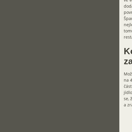
dodá
povr
Špan
nejl
tomu
rest
K
z
Možn
na 4
část
jídl
se, 
a zr