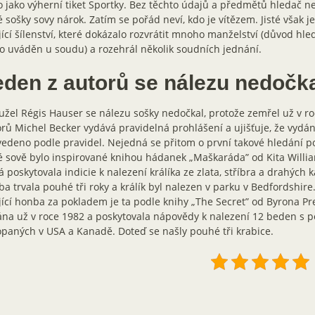
 jako výherní tiket Sportky. Bez těchto údajů a předmětů hledač 
é sošky sovy nárok. Zatím se pořád neví, kdo je vítězem. Jisté však je,
jící šílenství, které dokázalo rozvrátit mnoho manželství (důvod hled
o uváděn u soudu) a rozehrál několik soudních jednání.
eden z autorů se nálezu nedočk
žel Régis Hauser se nálezu sošky nedočkal, protože zemřel už v ro
rů Michel Becker vydává pravidelná prohlášení a ujišťuje, že vydá
edeno podle pravidel. Nejedná se přitom o první takové hledání p
é sově bylo inspirované knihou hádanek „Maškaráda” od Kita Willia
á poskytovala indicie k nalezení králíka ze zlata, stříbra a drahých
a trvala pouhé tři roky a králík byl nalezen v parku v Bedfordshire
jící honba za pokladem je ta podle knihy „The Secret” od Byrona Pre
na už v roce 1982 a poskytovala nápovědy k nalezení 12 beden s 
paných v USA a Kanadě. Doteď se našly pouhé tři krabice.