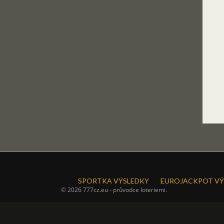
SPORTKA VÝSLEDKY
EUROJACKPOT VÝ
© 2026 777cz.eu - průvodce loteriemi.