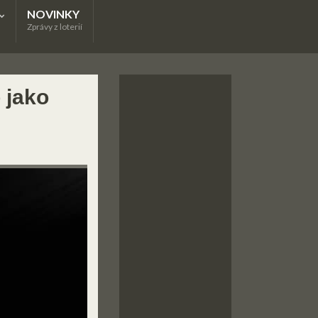
NOVINKY
Zprávy z loterií
 jako