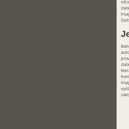
něco
zlat
trva
čast
J
Bohu
auto
prov
zlat
kter
honb
trva
vydá
zako