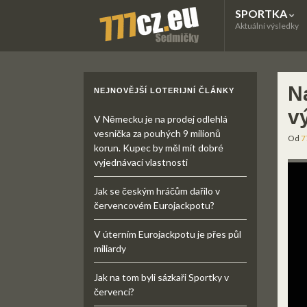
SPORTKA
Aktuální výsledky
N
NEJNOVĚJŠÍ LOTERIJNÍ ČLÁNKY
vý
V Německu je na prodej odlehlá
vesnička za pouhých 9 milionů
Od
7
korun. Kupec by měl mít dobré
vyjednávací vlastnosti
Jak se českým hráčům dařilo v
červencovém Eurojackpotu?
V úterním Eurojackpotu je přes půl
miliardy
Jak na tom byli sázkaři Sportky v
červenci?