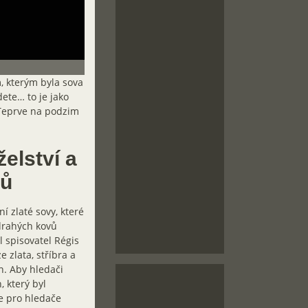
, kterým byla sova
dete… to je jako
 Teprve na podzim
elství a
rů
í zlaté sovy, které
 drahých kovů
l spisovatel Régis
 zlata, stříbra a
n. Aby hledači
, který byl
je pro hledače