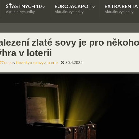
ŠŤASTNÝCH 10
EUROJACKPOT
EXTRA RENTA
Aktuální výsledky
Aktuální výsledky
Aktuální výsledky
alezení zlaté sovy je pro někoho
hra v loterii
30.4.2025
77cz.eu
v
Novinky a zprávy z loterie