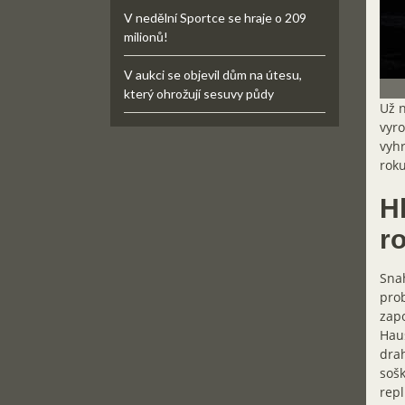
V nedělní Sportce se hraje o 209
milionů!
V aukci se objevil dům na útesu,
který ohrožují sesuvy půdy
Už n
vyro
vyhr
roku
H
r
Snah
prob
zapo
Haus
drah
sošk
repl