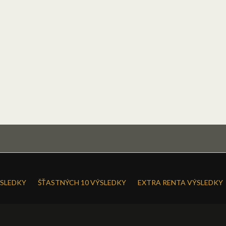
SLEDKY
ŠŤASTNÝCH 10 VÝSLEDKY
EXTRA RENTA VÝSLEDKY