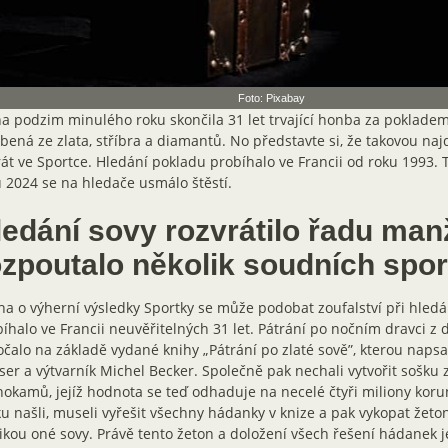
Foto: Pixabay
a podzim minulého roku skončila 31 let trvající honba za pokladem
bená ze zlata, stříbra a diamantů. No představte si, že takovou naj
át ve Sportce. Hledání pokladu probíhalo ve Francii od roku 1993.
 2024 se na hledače usmálo štěstí.
ledání sovy rozvrátilo řadu manž
ozpoutalo několik soudních spo
a o výherní výsledky Sportky se může podobat zoufalství při hledán
íhalo ve Francii neuvěřitelných 31 let. Pátrání po nočním dravci z
čalo na základě vydané knihy „Pátrání po zlaté sově”, kterou napsa
er a výtvarník Michel Becker. Společně pak nechali vytvořit sošku ze
okamů, jejíž hodnota se teď odhaduje na necelé čtyři miliony koru
u našli, museli vyřešit všechny hádanky v knize a pak vykopat žeton
ikou oné sovy. Právě tento žeton a doložení všech řešení hádanek 