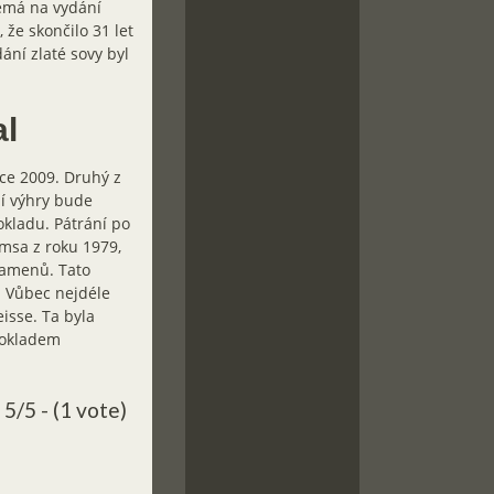
nemá na vydání
 že skončilo 31 let
ání zlaté sovy byl
al
ce 2009. Druhý z
ní výhry bude
okladu. Pátrání po
msa z roku 1979,
 kamenů. Tato
. Vůbec nejdéle
isse. Ta byla
pokladem
5/5 - (1 vote)