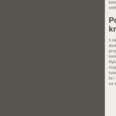
komo
smě
P
k
S ná
dost
prod
limi
Plyš
Insp
tuto
že i
na n