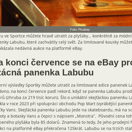
Foto: Pixabay
u ve Sportce můžete hravě utratit za plyšáky… konkrétně za módní
nky Labubu, které zachvátily celý svět. Za limitované kousky můžet
ukázala nedávná aukce na platformě eBay.
a konci července se na eBay pr
zácná panenka Labubu
rní výsledky Sportky můžete utratit za limitované edice panenek 
vno, na konci července padl rekord, když se panenka Labubu prod
rů (zhruba za 219 tisíc korun). Šlo o unikátní skejťáckou panenku L
kla v roce 2023 při spolupráci obchodu Pop Mart (vyrábějící panen
ky Vans. Skejťácká panenka Labubu jede na skateboardu, má na s
oty a botasky Vans a čepici s nápisem „Monstra”. Původní cena to
beného plyšáka byla 85 dolarů. Znamená to tedy, že jeho prodejní 
kci na platformě eBay překročena 125krát. Labubu se na trzích st