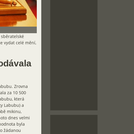
 sběratelské
e vydat celé mění,
odávala
Labubu. Zrovna
ala za 10 500
abubu, která
ky Labubu) a
obě mikinu,
hoto dnes velmi
hodnota byla
alo žádanou