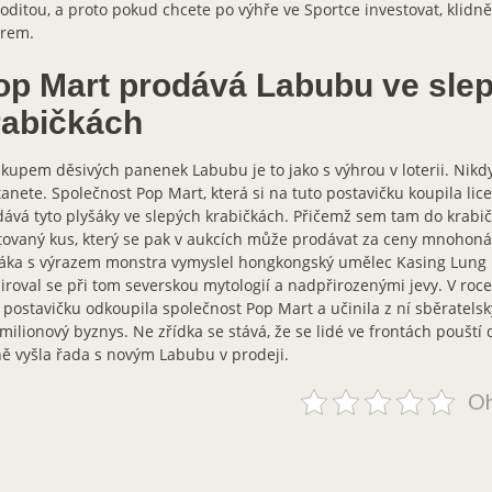
ditou, a proto pokud chcete po výhře ve Sportce investovat, klidně
rem.
op Mart prodává Labubu ve sle
rabičkách
kupem děsivých panenek Labubu je to jako s výhrou v loterii. Nikdy
anete. Společnost Pop Mart, která si na tuto postavičku koupila lice
ává tyto plyšáky ve slepých krabičkách. Přičemž sem tam do krabič
tovaný kus, který se pak v aukcích může prodávat za ceny mnohoná
áka s výrazem monstra vymyslel hongkongský umělec Kasing Lung p
iroval se při tom severskou mytologií a nadpřirozenými jevy. V roce
 postavičku odkoupila společnost Pop Mart a učinila z ní sběratelsk
 milionový byznys. Ne zřídka se stává, že se lidé ve frontách pouští 
ě vyšla řada s novým Labubu v prodeji.
Oh