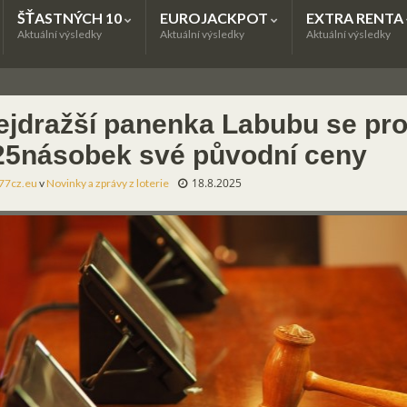
ŠŤASTNÝCH 10
EUROJACKPOT
EXTRA RENTA
Aktuální výsledky
Aktuální výsledky
Aktuální výsledky
ejdražší panenka Labubu se pro
25násobek své původní ceny
18.8.2025
77cz.eu
v
Novinky a zprávy z loterie