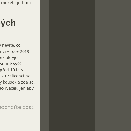
 můžete jít tímto
pých
 nevíte, co
nci v roce 2019,
ek ukryje
sobně vyšší.
řed 10 lety.
 2019 licenci na
ý kousek a zdá se,
do rvaček, jen aby
odnoťte post