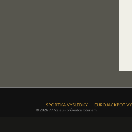
SPORTKA VÝSLEDKY
EUROJACKPOT VÝ
© 2026 777cz.eu - průvodce loteriemi.