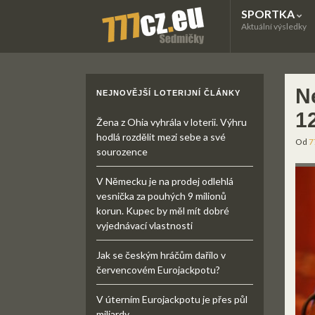
SPORTKA
Aktuální výsledky
N
NEJNOVĚJŠÍ LOTERIJNÍ ČLÁNKY
1
Žena z Ohia vyhrála v loterii. Výhru
hodlá rozdělit mezi sebe a své
Od
7
sourozence
V Německu je na prodej odlehlá
vesnička za pouhých 9 milionů
korun. Kupec by měl mít dobré
vyjednávací vlastnosti
Jak se českým hráčům dařilo v
červencovém Eurojackpotu?
V úterním Eurojackpotu je přes půl
miliardy