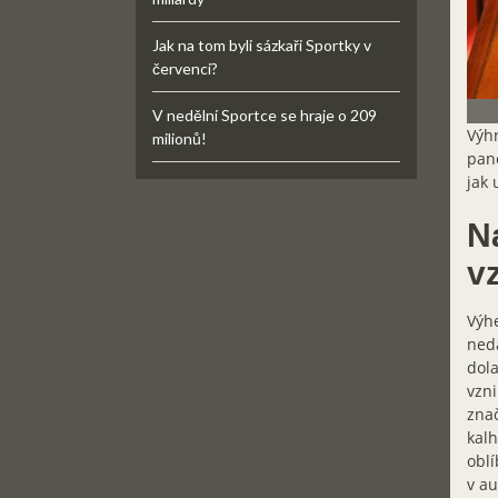
Jak na tom byli sázkaři Sportky v
červenci?
V nedělní Sportce se hraje o 209
Výhr
milionů!
pane
jak 
N
v
Výhe
nedá
dola
vzni
znač
kalh
oblí
v au