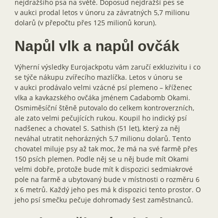
nejdražšího psa na světě. Doposud nejdražší pes se
v aukci prodal letos v únoru za závratných 5,7 milionu
dolarů (v přepočtu přes 125 milionů korun).
Napůl vlk a napůl ovčák
Výherní výsledky Eurojackpotu vám zaručí exkluzivitu i co
se týče nákupu zvířecího mazlíčka. Letos v únoru se
v aukci prodávalo velmi vzácné psí plemeno – kříženec
vlka a kavkazského ovčáka jménem Cadabomb Okami.
Osmiměsíční štěně putovalo do celkem kontroverzních,
ale zato velmi pečujících rukou. Koupil ho indický psí
nadšenec a chovatel S. Sathish (51 let), který za něj
neváhal utratit nehorázných 5,7 milionu dolarů. Tento
chovatel miluje psy až tak moc, že má na své farmě přes
150 psích plemen. Podle něj se u něj bude mít Okami
velmi dobře, protože bude mít k dispozici sedmiakrové
pole na farmě a ubytovaný bude v místnosti o rozměru 6
x 6 metrů. Každý jeho pes má k dispozici tento prostor. O
jeho psí smečku pečuje dohromady šest zaměstnanců.