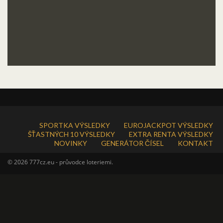
SPORTKA VÝSLEDKY
EUROJACKPOT VÝSLEDKY
ŠŤASTNÝCH 10 VÝSLEDKY
EXTRA RENTA VÝSLEDKY
NOVINKY
GENERÁTOR ČÍSEL
KONTAKT
© 2026 777cz.eu - průvodce loteriemi.