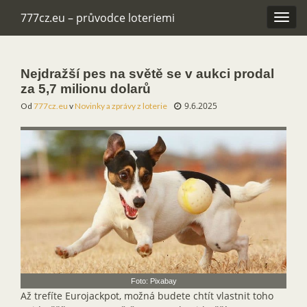
777cz.eu – průvodce loteriemi
Rozba
navig
Nejdražší pes na světě se v aukci prodal
za 5,7 milionu dolarů
9.6.2025
Od
777cz.eu
v
Novinky a zprávy z loterie
Foto: Pixabay
Až trefíte Eurojackpot, možná budete chtít vlastnit toho