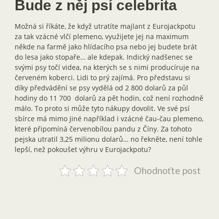
Bude z něj psí celebrita
Možná si říkáte, že když utratíte majlant z Eurojackpotu
za tak vzácné vlčí plemeno, využijete jej na maximum
někde na farmě jako hlídacího psa nebo jej budete brát
do lesa jako stopaře… ale kdepak. Indický nadšenec se
svými psy točí videa, na kterých se s nimi producíruje na
červeném koberci. Lidi to prý zajímá. Pro představu si
díky předvádění se psy vydělá od 2 800 dolarů za půl
hodiny do 11 700 dolarů za pět hodin, což není rozhodně
málo. To proto si může tyto nákupy dovolit. Ve své psí
sbírce má mimo jiné například i vzácné čau-čau plemeno,
které připomíná červenobílou pandu z Číny. Za tohoto
pejska utratil 3,25 milionu dolarů… no řekněte, není tohle
lepší, než pokoušet výhru v Eurojackpotu?
Ohodnoťte post