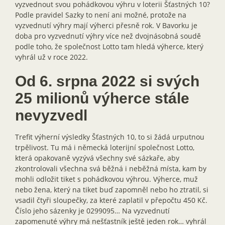
vyzvednout svou pohádkovou výhru v loterii Šťastných 10?
Podle pravidel Sazky to není ani možné, protože na
vyzvednutí výhry mají výherci přesně rok. V Bavorku je
doba pro vyzvednutí výhry více než dvojnásobná soudě
podle toho, že společnost Lotto tam hledá výherce, který
vyhrál už v roce 2022.
Od 6. srpna 2022 si svých
25 milionů výherce stále
nevyzvedl
Trefit výherní výsledky Šťastných 10, to si žádá urputnou
trpělivost. Tu má i německá loterijní společnost Lotto,
která opakovaně vyzývá všechny své sázkaře, aby
zkontrolovali všechna svá běžná i neběžná místa, kam by
mohli odložit tiket s pohádkovou výhrou. Výherce, muž
nebo žena, který na tiket buď zapomněl nebo ho ztratil, si
vsadil čtyři sloupečky, za které zaplatil v přepočtu 450 Kč.
Číslo jeho sázenky je 0299095… Na vyzvednutí
zapomenuté výhry má nešťastník ještě jeden rok… vyhrál