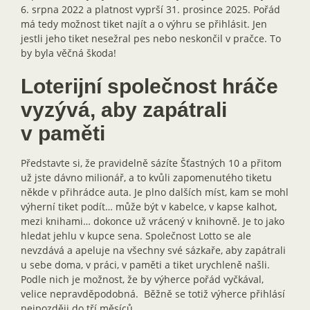
6. srpna 2022 a platnost vyprší 31. prosince 2025. Pořád
má tedy možnost tiket najít a o výhru se přihlásit. Jen
jestli jeho tiket nesežral pes nebo neskončil v pračce. To
by byla věčná škoda!
Loterijní společnost hráče
vyzývá, aby zapátrali
v paměti
Představte si, že pravidelně sázíte Šťastných 10 a přitom
už jste dávno milionář, a to kvůli zapomenutého tiketu
někde v přihrádce auta. Je plno dalších míst, kam se mohl
výherní tiket podít… může být v kabelce, v kapse kalhot,
mezi knihami… dokonce už vrácený v knihovně. Je to jako
hledat jehlu v kupce sena. Společnost Lotto se ale
nevzdává a apeluje na všechny své sázkaře, aby zapátrali
u sebe doma, v práci, v paměti a tiket urychleně našli.
Podle nich je možnost, že by výherce pořád vyčkával,
velice nepravděpodobná. Běžně se totiž výherce přihlásí
nejpozději do tří měsíců.