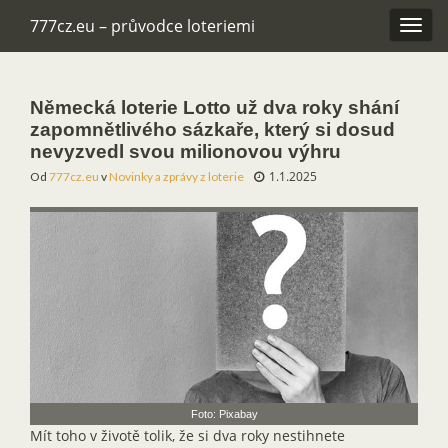
777cz.eu – průvodce loteriemi
Rozba
navig
Německá loterie Lotto už dva roky shání
zapomnětlivého sázkaře, který si dosud
nevyzvedl svou milionovou výhru
1.1.2025
Od
777cz.eu
v
Novinky a zprávy z loterie
Foto: Pixabay
Mít toho v životě tolik, že si dva roky nestihnete