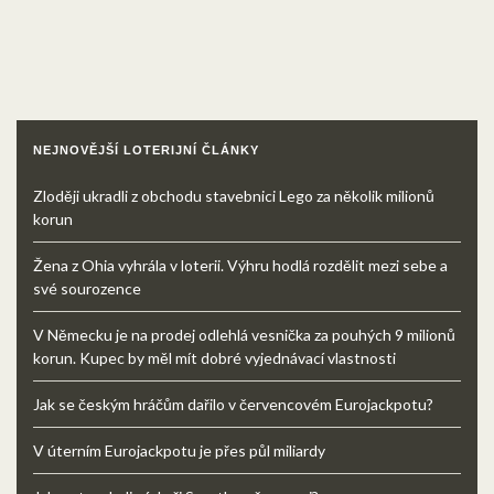
NEJNOVĚJŠÍ LOTERIJNÍ ČLÁNKY
Zloději ukradli z obchodu stavebnici Lego za několik milionů
korun
Žena z Ohia vyhrála v loterii. Výhru hodlá rozdělit mezi sebe a
své sourozence
V Německu je na prodej odlehlá vesnička za pouhých 9 milionů
korun. Kupec by měl mít dobré vyjednávací vlastnosti
Jak se českým hráčům dařilo v červencovém Eurojackpotu?
V úterním Eurojackpotu je přes půl miliardy