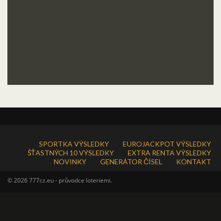
SPORTKA VÝSLEDKY
EUROJACKPOT VÝSLEDKY
ŠŤASTNÝCH 10 VÝSLEDKY
EXTRA RENTA VÝSLEDKY
NOVINKY
GENERÁTOR ČÍSEL
KONTAKT
© 2026 777cz.eu - průvodce loteriemi.