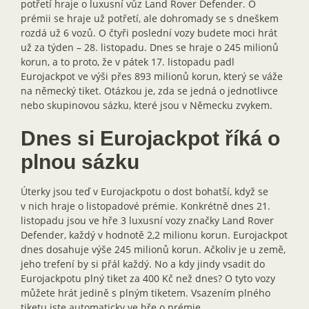
potřetí hraje o luxusní vůz Land Rover Defender. O
prémii se hraje už potřetí, ale dohromady se s dneškem
rozdá už 6 vozů. O čtyři poslední vozy budete moci hrát
už za týden – 28. listopadu. Dnes se hraje o 245 milionů
korun, a to proto, že v pátek 17. listopadu padl
Eurojackpot ve výši přes 893 milionů korun, který se váže
na německý tiket. Otázkou je, zda se jedná o jednotlivce
nebo skupinovou sázku, které jsou v Německu zvykem.
Dnes si Eurojackpot říká o
plnou sázku
Úterky jsou teď v Eurojackpotu o dost bohatší, když se
v nich hraje o listopadové prémie. Konkrétně dnes 21.
listopadu jsou ve hře 3 luxusní vozy značky Land Rover
Defender, každý v hodnotě 2,2 milionu korun. Eurojackpot
dnes dosahuje výše 245 milionů korun. Ačkoliv je u země,
jeho trefení by si přál každý. No a kdy jindy vsadit do
Eurojackpotu plný tiket za 400 Kč než dnes? O tyto vozy
můžete hrát jedině s plným tiketem. Vsazením plného
tiketu jste automaticky ve hře o prémie.