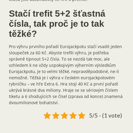
Stačí trefit 5+2 šťastná
čísla, tak proč je to tak
těžké?
Pro výhru prvního pořadí Eurojackpotu stačí vsadit jeden
sloupeček za 60 Kč. Abyste trefili výhru, je potřeba
správně tipnout 5+2 čísla. To se nezdá tak moc, ale
vzhledem k ne vždy uspokojivým výherním výsledkům
Eurojackpotu, je to velmi těžké, nepravděpodobné, ne-li
nemožné. Těžká je i výhra v českém eurojackpotovém
rybníčku – ve hře Extra 6. Hra stojí 40 Kč a první pořadí
ukrývá krásné dva miliony. Hraje se se sériovým číslem
tiketu a 6 shodujících se čísel (zprava od konce) znamená
dvoumilionové bohatství.
5/5 - (1 vote)