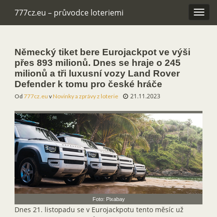
777cz.eu – průvodce loteriemi
Rozba
navig
Německý tiket bere Eurojackpot ve výši
přes 893 milionů. Dnes se hraje o 245
milionů a tři luxusní vozy Land Rover
Defender k tomu pro české hráče
21.11.2023
Od
777cz.eu
v
Novinky a zprávy z loterie
Foto: Pixabay
Dnes 21. listopadu se v Eurojackpotu tento měsíc už