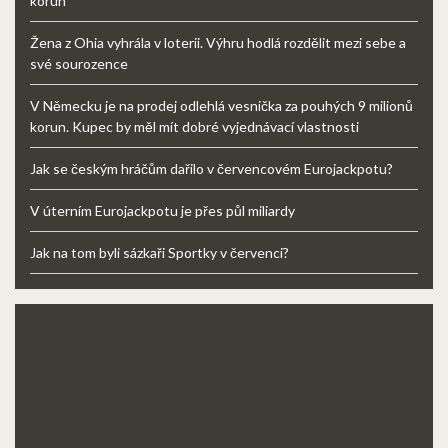
korun
Žena z Ohia vyhrála v loterii. Výhru hodlá rozdělit mezi sebe a
své sourozence
V Německu je na prodej odlehlá vesnička za pouhých 9 milionů
korun. Kupec by měl mít dobré vyjednávací vlastnosti
Jak se českým hráčům dařilo v červencovém Eurojackpotu?
V úterním Eurojackpotu je přes půl miliardy
Jak na tom byli sázkaři Sportky v červenci?