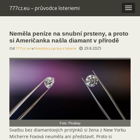
777cz.eu – průvodce loteriemi
Rozba
navig
Neměla peníze na snubní prsteny, a proto
si Američanka našla diamant v přírodě
29.8.2025
Od
777cz.eu
v
Novinky a zprávy z loterie
Foto: Pixabay
Svatbu bez diamantových prstýnků si žena z New Yorku
Micherre Foxová neuměla ani představit. Proto si