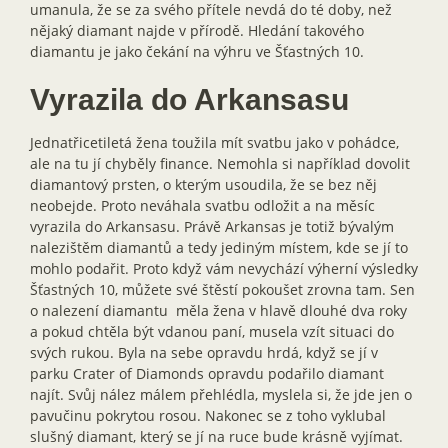
umanula, že se za svého přítele nevdá do té doby, než
nějaký diamant najde v přírodě. Hledání takového
diamantu je jako čekání na výhru ve Šťastných 10.
Vyrazila do Arkansasu
Jednatřicetiletá žena toužila mít svatbu jako v pohádce,
ale na tu jí chyběly finance. Nemohla si například dovolit
diamantový prsten, o kterým usoudila, že se bez něj
neobejde. Proto neváhala svatbu odložit a na měsíc
vyrazila do Arkansasu. Právě Arkansas je totiž bývalým
nalezištěm diamantů a tedy jediným místem, kde se jí to
mohlo podařit. Proto když vám nevychází výherní výsledky
Šťastných 10, můžete své štěstí pokoušet zrovna tam. Sen
o nalezení diamantu měla žena v hlavě dlouhé dva roky
a pokud chtěla být vdanou paní, musela vzít situaci do
svých rukou. Byla na sebe opravdu hrdá, když se jí v
parku Crater of Diamonds opravdu podařilo diamant
najít. Svůj nález málem přehlédla, myslela si, že jde jen o
pavučinu pokrytou rosou. Nakonec se z toho vyklubal
slušný diamant, který se jí na ruce bude krásně vyjímat.