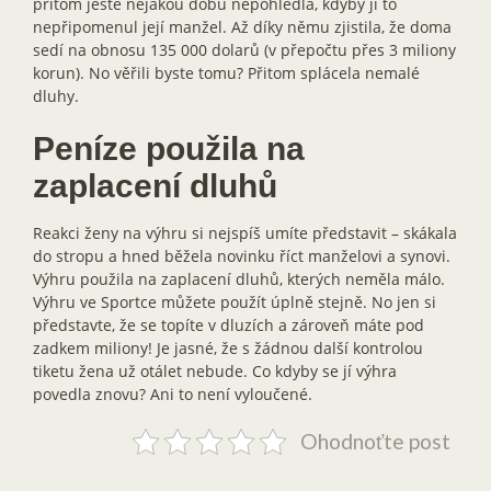
přitom ještě nějakou dobu nepohlédla, kdyby jí to
nepřipomenul její manžel. Až díky němu zjistila, že doma
sedí na obnosu 135 000 dolarů (v přepočtu přes 3 miliony
korun). No věřili byste tomu? Přitom splácela nemalé
dluhy.
Peníze použila na
zaplacení dluhů
Reakci ženy na výhru si nejspíš umíte představit – skákala
do stropu a hned běžela novinku říct manželovi a synovi.
Výhru použila na zaplacení dluhů, kterých neměla málo.
Výhru ve Sportce můžete použít úplně stejně. No jen si
představte, že se topíte v dluzích a zároveň máte pod
zadkem miliony! Je jasné, že s žádnou další kontrolou
tiketu žena už otálet nebude. Co kdyby se jí výhra
povedla znovu? Ani to není vyloučené.
Ohodnoťte post