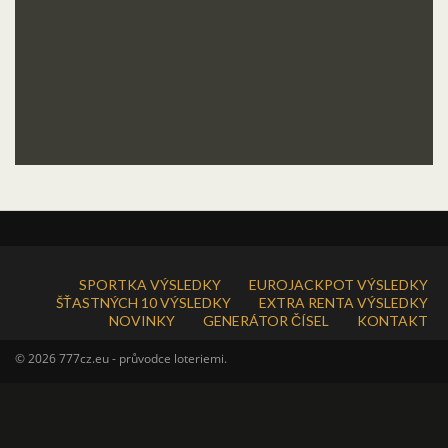
SPORTKA VÝSLEDKY
EUROJACKPOT VÝSLEDKY
ŠŤASTNÝCH 10 VÝSLEDKY
EXTRA RENTA VÝSLEDKY
NOVINKY
GENERÁTOR ČÍSEL
KONTAKT
© 2026 777cz.eu - průvodce loteriemi.