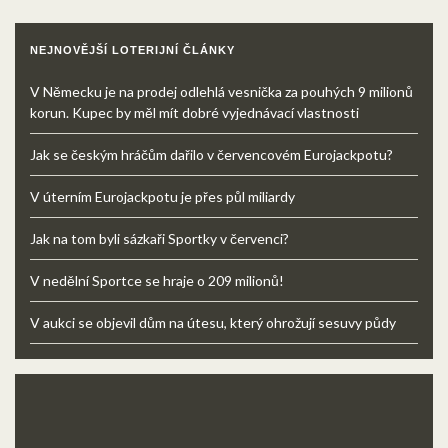
NEJNOVĚJŠÍ LOTERIJNÍ ČLÁNKY
V Německu je na prodej odlehlá vesnička za pouhých 9 milionů
korun. Kupec by měl mít dobré vyjednávací vlastnosti
Jak se českým hráčům dařilo v červencovém Eurojackpotu?
V úterním Eurojackpotu je přes půl miliardy
Jak na tom byli sázkaři Sportky v červenci?
V nedělní Sportce se hraje o 209 milionů!
V aukci se objevil dům na útesu, který ohrožují sesuvy půdy