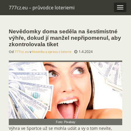
777cz.eu – průvodce loteriemi
Rozba
navig
Nevědomky doma seděla na šestimístné
výhře, dokud jí manžel nepřipomenul, aby
zkontrolovala tiket
1.4.2024
Od
777cz.eu
v
Novinky a zprávy z loterie
Foto: Pixabay
Výhra ve Sportce už se mohla udát a vy o tom nevíte,