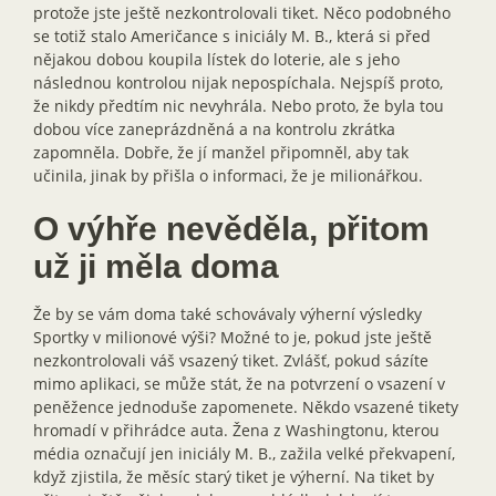
protože jste ještě nezkontrolovali tiket. Něco podobného
se totiž stalo Američance s iniciály M. B., která si před
nějakou dobou koupila lístek do loterie, ale s jeho
následnou kontrolou nijak nepospíchala. Nejspíš proto,
že nikdy předtím nic nevyhrála. Nebo proto, že byla tou
dobou více zaneprázdněná a na kontrolu zkrátka
zapomněla. Dobře, že jí manžel připomněl, aby tak
učinila, jinak by přišla o informaci, že je milionářkou.
O výhře nevěděla, přitom
už ji měla doma
Že by se vám doma také schovávaly výherní výsledky
Sportky v milionové výši? Možné to je, pokud jste ještě
nezkontrolovali váš vsazený tiket. Zvlášť, pokud sázíte
mimo aplikaci, se může stát, že na potvrzení o vsazení v
peněžence jednoduše zapomenete. Někdo vsazené tikety
hromadí v přihrádce auta. Žena z Washingtonu, kterou
média označují jen iniciály M. B., zažila velké překvapení,
když zjistila, že měsíc starý tiket je výherní. Na tiket by