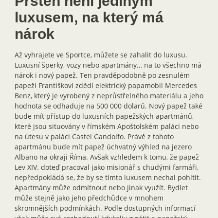
Prsten není jediným
luxusem, na který má
nárok
Až vyhrajete ve Sportce, můžete se zahalit do luxusu.
Luxusní šperky, vozy nebo apartmány… na to všechno má
nárok i nový papež. Ten pravděpodobně po zesnulém
papeži Františkovi zdědí elektrický papamobil Mercedes
Benz, který je vyrobený z neprůstřelného materiálu a jeho
hodnota se odhaduje na 500 000 dolarů. Nový papež také
bude mít přístup do luxusních papežských apartmánů,
které jsou situovány v římském Apoštolském paláci nebo
na útesu v paláci Castel Gandolfo. Právě z tohoto
apartmánu bude mít papež úchvatný výhled na jezero
Albano na okraji Říma. Avšak vzhledem k tomu, že papež
Lev XIV. doteď pracoval jako misionář s chudými farmáři,
nepředpokládá se, že by se tímto luxusem nechal pohltit.
Apartmány může odmítnout nebo jinak využít. Bydlet
může stejně jako jeho předchůdce v mnohem
skromnějších podmínkách. Podle dostupných informací