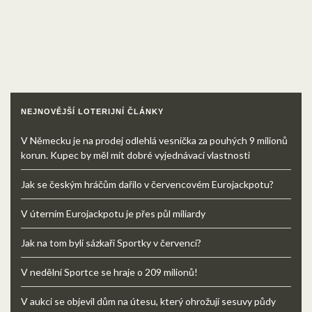
NEJNOVĚJŠÍ LOTERIJNÍ ČLÁNKY
V Německu je na prodej odlehlá vesnička za pouhých 9 milionů
korun. Kupec by měl mít dobré vyjednávací vlastnosti
Jak se českým hráčům dařilo v červencovém Eurojackpotu?
V úterním Eurojackpotu je přes půl miliardy
Jak na tom byli sázkaři Sportky v červenci?
V nedělní Sportce se hraje o 209 milionů!
V aukci se objevil dům na útesu, který ohrožují sesuvy půdy