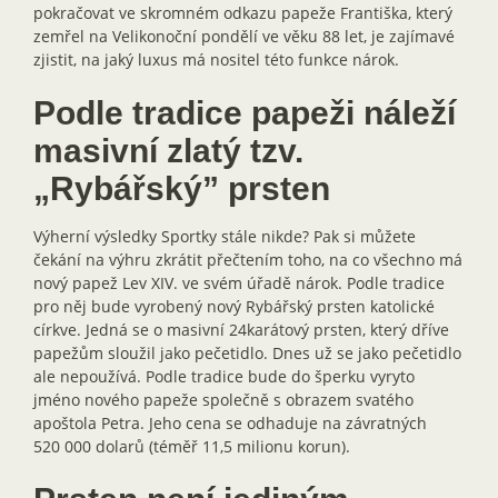
pokračovat ve skromném odkazu papeže Františka, který
zemřel na Velikonoční pondělí ve věku 88 let, je zajímavé
zjistit, na jaký luxus má nositel této funkce nárok.
Podle tradice papeži náleží
masivní zlatý tzv.
„Rybářský” prsten
Výherní výsledky Sportky stále nikde? Pak si můžete
čekání na výhru zkrátit přečtením toho, na co všechno má
nový papež Lev XIV. ve svém úřadě nárok. Podle tradice
pro něj bude vyrobený nový Rybářský prsten katolické
církve. Jedná se o masivní 24karátový prsten, který dříve
papežům sloužil jako pečetidlo. Dnes už se jako pečetidlo
ale nepoužívá. Podle tradice bude do šperku vyryto
jméno nového papeže společně s obrazem svatého
apoštola Petra. Jeho cena se odhaduje na závratných
520 000 dolarů (téměř 11,5 milionu korun).