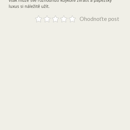
však může své rozhodnutí kdykoliv zvrátit a papežský
luxus si náležitě užít.
Ohodnoťte post