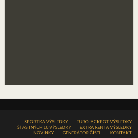
SPORTKA VÝSLEDKY
EUROJACKPOT VÝSLEDKY
ŠŤASTNÝCH 10 VÝSLEDKY
EXTRA RENTA VÝSLEDKY
NOVINKY
GENERÁTOR ČÍSEL
KONTAKT