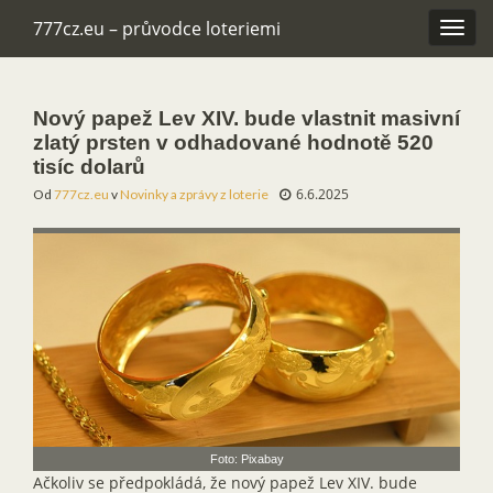
777cz.eu – průvodce loteriemi
Rozba
navig
Nový papež Lev XIV. bude vlastnit masivní
zlatý prsten v odhadované hodnotě 520
tisíc dolarů
6.6.2025
Od
777cz.eu
v
Novinky a zprávy z loterie
Foto: Pixabay
Ačkoliv se předpokládá, že nový papež Lev XIV. bude