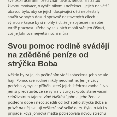
své okolí uchránili před chamtivostí, leností a ztrátou
životní motivace, o výhře nikomu neřeknou. Jejich největší
obavou bylo, aby se jejich dospívající děti nepřestaly
snažit ve svých dosud správně nastavených cílech. S
výhrou v kapse by si mohly říct, že je zbytečné na sobě
tvrdě pracovat. Třeba by se z nich mohli stát jen číšníci,
což je Johnova největší noční můra.
Svou pomoc rodině svádějí
na zděděné peníze od
strýčka Boba
Někdo by za jejich počínáním viděl sobeckost. John se ale
hájí. Pomoc své rodině nikdy neodmítne. Jen je vždy
potřeba vymyslet příběh, který jejich štědrost zaobalí. No
jen si představte, že se výhra v Eurojackpotu stane vaším
celoživotním tajemstvím! Naštěstí John a jeho žena v
poslední době i něco zdědili od bohatého strýčka Boba a
právě na něj svalují veškeré své velké dary. Bylo to tak i v
případě, když Johnova matka potřebovala novou střechu