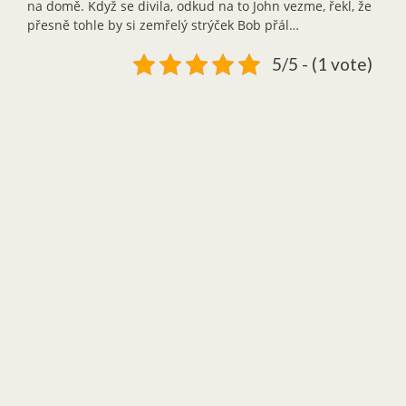
na domě. Když se divila, odkud na to John vezme, řekl, že
přesně tohle by si zemřelý strýček Bob přál…
5/5 - (1 vote)