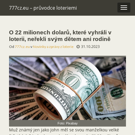
777cz.eu – průvodce loteriemi
Rozba
navig
O 22 milionech dolarů, které vyhráli v
loterii, neřekli svým dětem ani rodině
31.10.2023
Od
777cz.eu
v
Novinky a zprávy z loterie
Foto: Pixabay
Muž známý jen jako John měl se svou manželkou velké