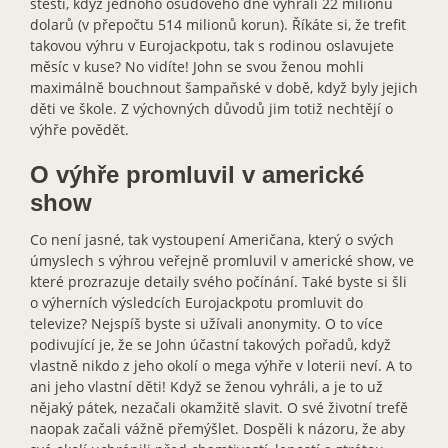
štěstí, když jednoho osudového dne vyhráli 22 milionů
dolarů (v přepočtu 514 milionů korun). Říkáte si, že trefit
takovou výhru v Eurojackpotu, tak s rodinou oslavujete
měsíc v kuse? No vidíte! John se svou ženou mohli
maximálně bouchnout šampaňské v době, když byly jejich
děti ve škole. Z výchovných důvodů jim totiž nechtějí o
výhře povědět.
O výhře promluvil v americké
show
Co není jasné, tak vystoupení Američana, který o svých
úmyslech s výhrou veřejně promluvil v americké show, ve
které prozrazuje detaily svého počínání. Také byste si šli
o výherních výsledcích Eurojackpotu promluvit do
televize? Nejspíš byste si užívali anonymity. O to více
podivující je, že se John účastní takových pořadů, když
vlastně nikdo z jeho okolí o mega výhře v loterii neví. A to
ani jeho vlastní děti! Když se ženou vyhráli, a je to už
nějaký pátek, nezačali okamžitě slavit. O své životní trefě
naopak začali vážně přemýšlet. Dospěli k názoru, že aby