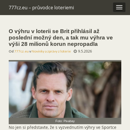
777cz.eu – průvodce loteriemi
Rozba
navig
O výhru v loterii se Brit přihlásil až
poslední možný den, a tak mu výhra ve
výši 28 milionů korun nepropadla
9.5.2026
Od
777cz.eu
v
Novinky a zprávy z loterie
Foto: Pixabay
No jen si představte, že s vyzvednutím výhry ve Sportce