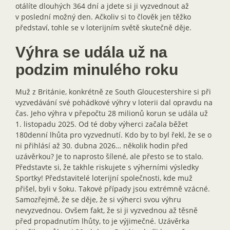
otálíte dlouhých 364 dní a jdete si ji vyzvednout až
v poslední možný den. Ačkoliv si to člověk jen těžko
představí, tohle se v loterijním světě skutečně děje.
Výhra se udála už na
podzim minulého roku
Muž z Británie, konkrétně ze South Gloucestershire si při
vyzvedávání své pohádkové výhry v loterii dal opravdu na
čas. Jeho výhra v přepočtu 28 milionů korun se udála už
1. listopadu 2025. Od té doby výherci začala běžet
180denní lhůta pro vyzvednutí. Kdo by to byl řekl, že se o
ni přihlásí až 30. dubna 2026… několik hodin před
uzávěrkou? Je to naprosto šílené, ale přesto se to stalo.
Představte si, že takhle riskujete s výherními výsledky
Sportky! Představitelé loterijní společnosti, kde muž
přišel, byli v šoku. Takové případy jsou extrémně vzácné.
Samozřejmě, že se děje, že si výherci svou výhru
nevyzvednou. Ovšem fakt, že si ji vyzvednou až těsně
před propadnutím lhůty, to je výjimečné. Uzávěrka