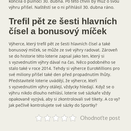
končila o půlnoci 30. dubna. Po této chvíli by muž o svou
výhru přišel. Naštěstí se o ni přihlásil 30. dubna ráno.
Trefil pět ze šesti hlavních
čísel a bonusový míček
Výherce, který trefil pět ze šesti hlavních čísel a také
bonusový míček, se může ze své výhry radovat. Zároveň
se do historie této loterie zapsal jako ten, který si
s vyzvednutím výhry dával na čas. Něco podobného se
stalo také v roce 2014. Tehdy si výherce EuroMillions pro
své miliony přišel také den před propadnutím lhůty.
Představitelé loterie uvádějí, že výherce, kteří
s vyzvednutím výhry otálejí, vždycky hledají. Když se o
výhru nikdo dlouho nehlásí, loterie své sázkaře vždy
opakovaně vyzývá, aby si zkontrolovali své tikety. A co vy?
Jak pečlivě kontrolujete své sázky do Sportky?
Ohodnoťte post