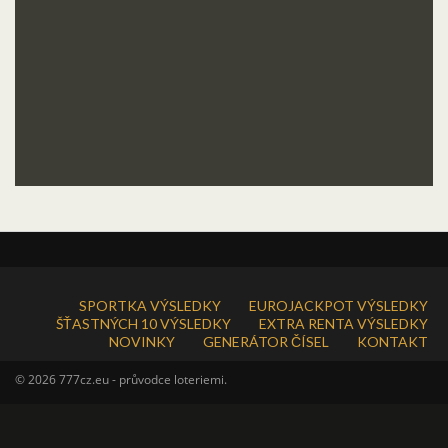
SPORTKA VÝSLEDKY
EUROJACKPOT VÝSLEDKY
ŠŤASTNÝCH 10 VÝSLEDKY
EXTRA RENTA VÝSLEDKY
NOVINKY
GENERÁTOR ČÍSEL
KONTAKT
© 2026 777cz.eu - průvodce loteriemi.