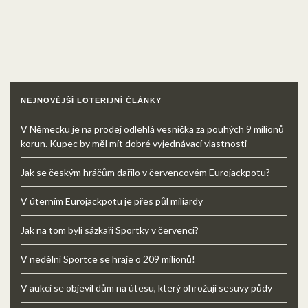
NEJNOVĚJŠÍ LOTERIJNÍ ČLÁNKY
V Německu je na prodej odlehlá vesnička za pouhých 9 milionů
korun. Kupec by měl mít dobré vyjednávací vlastnosti
Jak se českým hráčům dařilo v červencovém Eurojackpotu?
V úterním Eurojackpotu je přes půl miliardy
Jak na tom byli sázkaři Sportky v červenci?
V nedělní Sportce se hraje o 209 milionů!
V aukci se objevil dům na útesu, který ohrožují sesuvy půdy