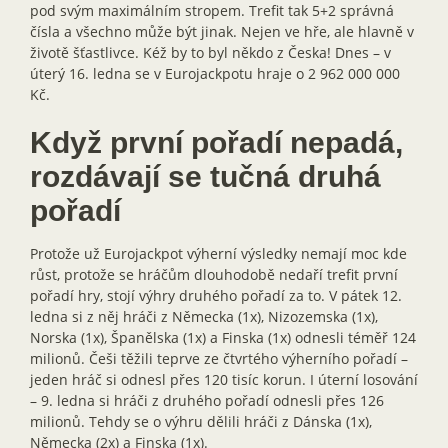
pod svým maximálním stropem. Trefit tak 5+2 správná
čísla a všechno může být jinak. Nejen ve hře, ale hlavně v
životě šťastlivce. Kéž by to byl někdo z Česka! Dnes – v
úterý 16. ledna se v Eurojackpotu hraje o 2 962 000 000
Kč.
Když první pořadí nepadá,
rozdávají se tučná druhá
pořadí
Protože už Eurojackpot výherní výsledky nemají moc kde
růst, protože se hráčům dlouhodobě nedaří trefit první
pořadí hry, stojí výhry druhého pořadí za to. V pátek 12.
ledna si z něj hráči z Německa (1x), Nizozemska (1x),
Norska (1x), Španělska (1x) a Finska (1x) odnesli téměř 124
milionů. Češi těžili teprve ze čtvrtého výherního pořadí –
jeden hráč si odnesl přes 120 tisíc korun. I úterní losování
– 9. ledna si hráči z druhého pořadí odnesli přes 126
milionů. Tehdy se o výhru dělili hráči z Dánska (1x),
Německa (2x) a Finska (1x).