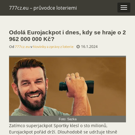
777cz.eu – průvodce loteriemi
Rozba
navig
Odolá Eurojackpot i dnes, kdy se hraje o 2
962 000 000 Kč?
16.1.2024
Od
777cz.eu
v
Novinky a zprávy z loterie
Foto: Sazka
Zatímco superjackpot Sportky klesl o sto milionů,
Eurojackpot pořád drží. Dlouhodobě se udržuje těsně