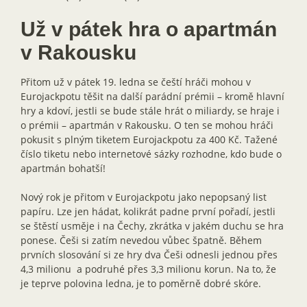
Už v pátek hra o apartmán
v Rakousku
Přitom už v pátek 19. ledna se čeští hráči mohou v
Eurojackpotu těšit na další parádní prémii – kromě hlavní
hry a kdoví, jestli se bude stále hrát o miliardy, se hraje i
o prémii – apartmán v Rakousku. O ten se mohou hráči
pokusit s plným tiketem Eurojackpotu za 400 Kč. Tažené
číslo tiketu nebo internetové sázky rozhodne, kdo bude o
apartmán bohatší!
Nový rok je přitom v Eurojackpotu jako nepopsaný list
papíru. Lze jen hádat, kolikrát padne první pořadí, jestli
se štěstí usměje i na Čechy, zkrátka v jakém duchu se hra
ponese. Češi si zatím nevedou vůbec špatně. Během
prvních slosování si ze hry dva Češi odnesli jednou přes
4,3 milionu a podruhé přes 3,3 milionu korun. Na to, že
je teprve polovina ledna, je to poměrně dobré skóre.