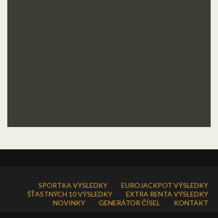
SPORTKA VÝSLEDKY
EUROJACKPOT VÝSLEDKY
ŠŤASTNÝCH 10 VÝSLEDKY
EXTRA RENTA VÝSLEDKY
NOVINKY
GENERÁTOR ČÍSEL
KONTAKT