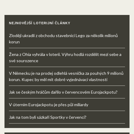
NEJNOVĚJŠÍ LOTERIJNÍ ČLÁNKY
Zloději ukradli z obchodu stavebnici Lego za několik milionů
korun
Žena z Ohia vyhrála v loterii. Výhru hodlá rozdělit mezi sebe a
své sourozence
V Německu je na prodej odlehlá vesnička za pouhých 9 milionů
korun. Kupec by měl mít dobré vyjednávací vlastnosti
Jak se českým hráčům dařilo v červencovém Eurojackpotu?
V úterním Eurojackpotu je přes půl miliardy
Jak na tom byli sázkaři Sportky v červenci?