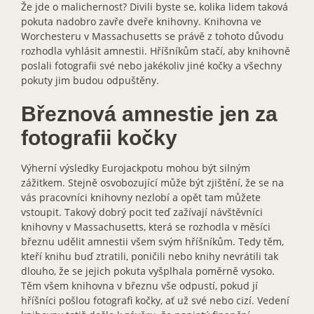
Že jde o malichernost? Divili byste se, kolika lidem taková
pokuta nadobro zavře dveře knihovny. Knihovna ve
Worchesteru v Massachusetts se právě z tohoto důvodu
rozhodla vyhlásit amnestii. Hříšníkům stačí, aby knihovně
poslali fotografii své nebo jakékoliv jiné kočky a všechny
pokuty jim budou odpuštěny.
Březnová amnestie jen za
fotografii kočky
Výherní výsledky Eurojackpotu mohou být silným
zážitkem. Stejně osvobozující může být zjištění, že se na
vás pracovníci knihovny nezlobí a opět tam můžete
vstoupit. Takový dobrý pocit teď zažívají návštěvníci
knihovny v Massachusetts, která se rozhodla v měsíci
březnu udělit amnestii všem svým hříšníkům. Tedy těm,
kteří knihu buď ztratili, poničili nebo knihy nevrátili tak
dlouho, že se jejich pokuta vyšplhala poměrně vysoko.
Těm všem knihovna v březnu vše odpustí, pokud jí
hříšníci pošlou fotografi kočky, ať už své nebo cizí. Vedení