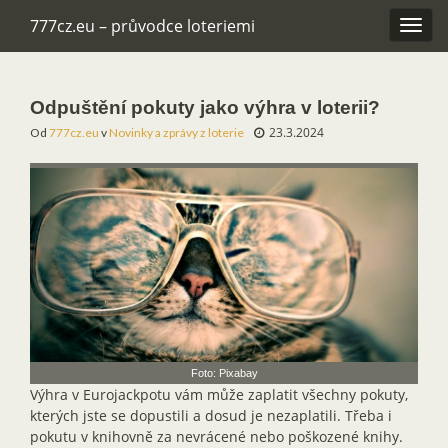
777cz.eu – průvodce loteriemi
Rozba
navig
Odpuštění pokuty jako výhra v loterii?
23.3.2024
Od
777cz.eu
v
Novinky a zprávy z loterie
Foto: Pixabay
Výhra v Eurojackpotu vám může zaplatit všechny pokuty,
kterých jste se dopustili a dosud je nezaplatili. Třeba i
pokutu v knihovně za nevrácené nebo poškozené knihy.