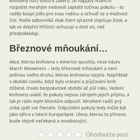
knihovny totiž došlo k závěru, že napjatý finanční
rozpočet mnohým nedovolí zaplatit tučnou pokutu – to
raději koupí jídlo pro svou rodinu a ochudí se o možnost
číst. Podle odborníků však čtení výrazně zlepšuje život, a
tak se dotyční hříšníci ochuzují o dost víc, než
předpokládají.
Březnové mňoukání…
Akce, kterou knihovna v Americe spustila, nese název
March Meowness – tedy březnové mňoukání a není
jedinou svého druhu, kterou knihovna rozjela. Například
v období covidu, když bylo vrácení a půjčování knih
ztížené, trvalo bezpokutové období až půl roku. Vedení
knihovny uvádí, že pokuty nejsou zdrojem jejich příjmu, a
tak je rádo svým klientům odpustí. Mnohem radši prý
získá zpět své čtenáře. Odpuštění pokuty tedy může být
jako výhra v loterii Eurojackpot. Úleva, kterou to přinese,
bude stejně nečekaná a osvobozující.
Ohodnoťte post