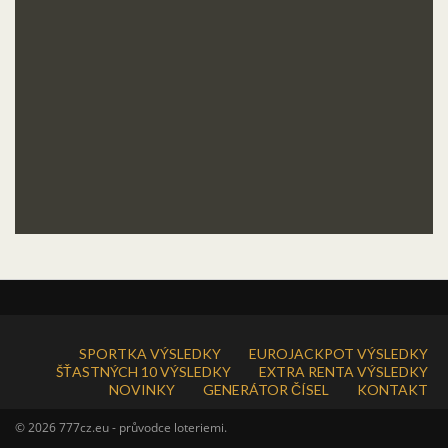
SPORTKA VÝSLEDKY
EUROJACKPOT VÝSLEDKY
ŠŤASTNÝCH 10 VÝSLEDKY
EXTRA RENTA VÝSLEDKY
NOVINKY
GENERÁTOR ČÍSEL
KONTAKT
© 2026 777cz.eu - průvodce loteriemi.