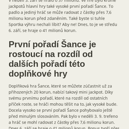
V neděli 3. září se hrálo o 37 milionů. Ve hře bylo kromě
jackpotů hlavní hry také vysoké první pořadí Šance. To
padlo a jediný hráč se může radovat z částky přes 7,6
milionu korun před zdaněním. Také byste si tuhle
Sportka výhru nechali líbit? Aby ne! Dnes, to je ve středu
6. září, se hraje o 41 milionů korun.
První pořadí Šance je
rostoucí na rozdíl od
dalších pořadí této
doplňkové hry
Doplňková hra Šance, které se můžete zúčastnit už za
přihozených 20 korun, nabízí takový mini jackpot. Díky
svému prvnímu pořadí, které na rozdíl od ostatních
příček roste, se hráči mohou těšit na to, jak vysoké bude.
Docela vysoko se první pořadí Šance pohybovalo ještě
před minulým slosováním. Pak bylo v neděli 3. 9. trefeno
a hráč se mohl radovat z částky přes 7,6 milionu korun.
Dnes 6. září se hraje o 41 milionů korun. Bonus tvoří přes