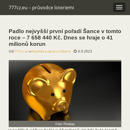
777cz.eu – průvodce loteriemi
Rozba
navig
Padlo nejvyšší první pořadí Šance v tomto
roce – 7 658 440 Kč. Dnes se hraje o 41
milionů korun
6.9.2023
Od
777cz.eu
v
Novinky a zprávy z loterie
Foto: Pixabay