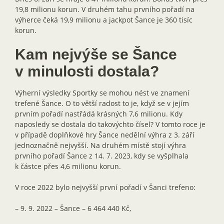
19,8 milionu korun. V druhém tahu prvního pořadí na
výherce čeká 19,9 milionu a jackpot Šance je 360 tisíc
korun.
Kam nejvýše se Šance
v minulosti dostala?
Výherní výsledky Sportky se mohou nést ve znamení
trefené Šance. O to větší radost to je, když se v jejím
prvním pořadí nastřádá krásných 7,6 milionu. Kdy
naposledy se dostala do takovýchto čísel? V tomto roce je
v případě doplňkové hry Šance nedělní výhra z 3. září
jednoznačně nejvyšší. Na druhém místě stojí výhra
prvního pořadí Šance z 14. 7. 2023, kdy se vyšplhala
k částce přes 4,6 milionu korun.
V roce 2022 bylo nejvyšší první pořadí v Šanci trefeno:
– 9. 9. 2022 – Šance – 6 464 440 Kč,