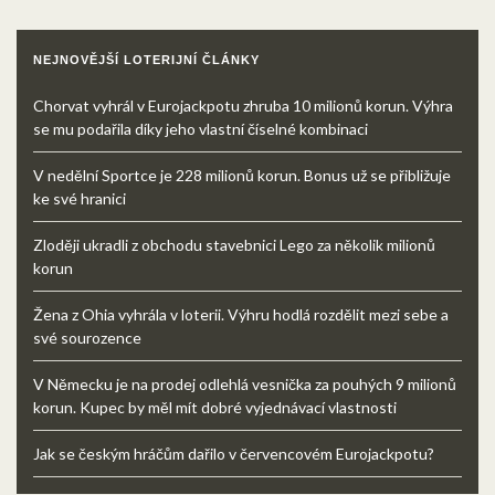
NEJNOVĚJŠÍ LOTERIJNÍ ČLÁNKY
Chorvat vyhrál v Eurojackpotu zhruba 10 milionů korun. Výhra
se mu podařila díky jeho vlastní číselné kombinaci
V nedělní Sportce je 228 milionů korun. Bonus už se přibližuje
ke své hranici
Zloději ukradli z obchodu stavebnici Lego za několik milionů
korun
Žena z Ohia vyhrála v loterii. Výhru hodlá rozdělit mezi sebe a
své sourozence
V Německu je na prodej odlehlá vesnička za pouhých 9 milionů
korun. Kupec by měl mít dobré vyjednávací vlastnosti
Jak se českým hráčům dařilo v červencovém Eurojackpotu?