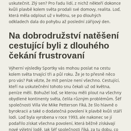
uskutečnit. Zlý sen? Pro řadu lidí, z nichž někteří dokonce
kvůli plavbě kolem světa prodali své domovy, realita. Loď,
která měla odplout už v květnu, se po dlouhých
odkladech dala do pohybu až poslední zářijový den.
Na dobrodružství natěšení
cestující byli z dlouhého
čekání frustrovaní
Výherní výsledky Sportky vás mohou poslat na cestu
kolem světa trvající tři a půl roku. Že je to přesně něco
pro vás? Pak vězte, že mít peníze není všechno. Cestující,
kteří na uskutečnění tohoto snu čekali už od května,
peníze měli. Bohužel loď, se kterou měli plout na všechny
obydlené kontinenty světa, čelila různým problémům. Šéf
společnosti Villa Vie Mike Petterson říká, že šlo hlavně o
byrokracii a také o dodatečná povolení k plavbě kvůli stáří
lodi. Loď byla vyrobena v roce 1993, ale nakonec se jí
podařilo získat všechna povolení, která běžně získávají
nové výletní lodě. Jak šéf společnosti říká, za tu dobu, co