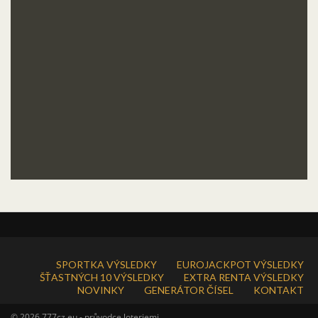
SPORTKA VÝSLEDKY
EUROJACKPOT VÝSLEDKY
ŠŤASTNÝCH 10 VÝSLEDKY
EXTRA RENTA VÝSLEDKY
NOVINKY
GENERÁTOR ČÍSEL
KONTAKT
© 2026 777cz.eu - průvodce loteriemi.