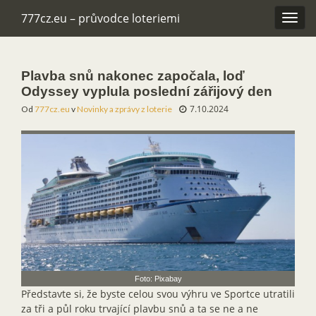
777cz.eu – průvodce loteriemi
Rozba
navig
Plavba snů nakonec započala, loď
Odyssey vyplula poslední zářijový den
7.10.2024
Od
777cz.eu
v
Novinky a zprávy z loterie
Foto: Pixabay
Představte si, že byste celou svou výhru ve Sportce utratili
za tři a půl roku trvající plavbu snů a ta se ne a ne