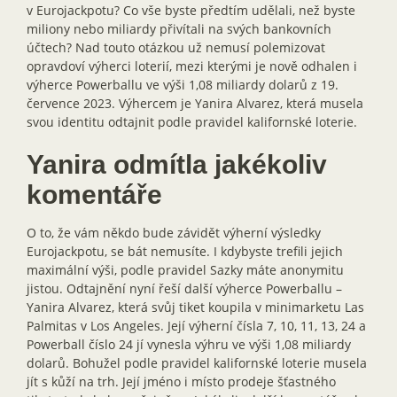
v Eurojackpotu? Co vše byste předtím udělali, než byste
miliony nebo miliardy přivítali na svých bankovních
účtech? Nad touto otázkou už nemusí polemizovat
opravdoví výherci loterií, mezi kterými je nově odhalen i
výherce Powerballu ve výši 1,08 miliardy dolarů z 19.
července 2023. Výhercem je Yanira Alvarez, která musela
svou identitu odtajnit podle pravidel kalifornské loterie.
Yanira odmítla jakékoliv
komentáře
O to, že vám někdo bude závidět výherní výsledky
Eurojackpotu, se bát nemusíte. I kdybyste trefili jejich
maximální výši, podle pravidel Sazky máte anonymitu
jistou. Odtajnění nyní řeší další výherce Powerballu –
Yanira Alvarez, která svůj tiket koupila v minimarketu Las
Palmitas v Los Angeles. Její výherní čísla 7, 10, 11, 13, 24 a
Powerball číslo 24 jí vynesla výhru ve výši 1,08 miliardy
dolarů. Bohužel podle pravidel kalifornské loterie musela
jít s kůží na trh. Její jméno i místo prodeje šťastného