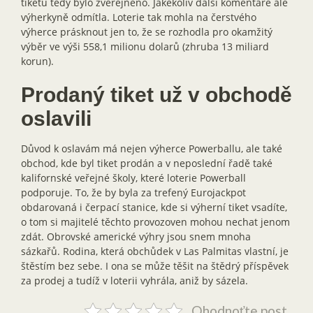
tiketu tedy bylo zveřejněno. Jakékoliv další komentáře ale
výherkyně odmítla. Loterie tak mohla na čerstvého
výherce prásknout jen to, že se rozhodla pro okamžitý
výběr ve výši 558,1 milionu dolarů (zhruba 13 miliard
korun).
Prodaný tiket už v obchodě
oslavili
Důvod k oslavám má nejen výherce Powerballu, ale také
obchod, kde byl tiket prodán a v neposlední řadě také
kalifornské veřejné školy, které loterie Powerball
podporuje. To, že by byla za trefený Eurojackpot
obdarovaná i čerpací stanice, kde si výherní tiket vsadíte,
o tom si majitelé těchto provozoven mohou nechat jenom
zdát. Obrovské americké výhry jsou snem mnoha
sázkařů. Rodina, která obchůdek v Las Palmitas vlastní, je
štěstím bez sebe. I ona se může těšit na štědrý příspěvek
za prodej a tudíž v loterii vyhrála, aniž by sázela.
Ohodnoťte post