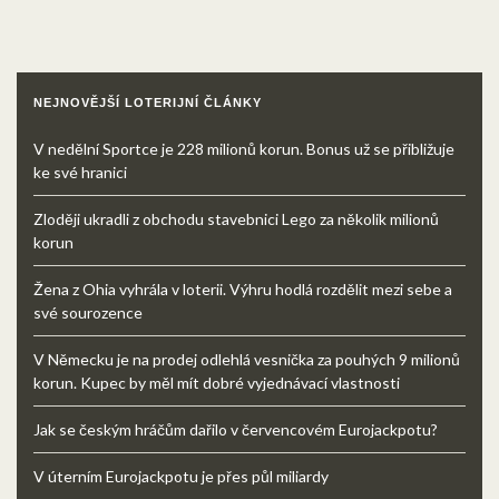
NEJNOVĚJŠÍ LOTERIJNÍ ČLÁNKY
V nedělní Sportce je 228 milionů korun. Bonus už se přibližuje
ke své hranici
Zloději ukradli z obchodu stavebnici Lego za několik milionů
korun
Žena z Ohia vyhrála v loterii. Výhru hodlá rozdělit mezi sebe a
své sourozence
V Německu je na prodej odlehlá vesnička za pouhých 9 milionů
korun. Kupec by měl mít dobré vyjednávací vlastnosti
Jak se českým hráčům dařilo v červencovém Eurojackpotu?
V úterním Eurojackpotu je přes půl miliardy