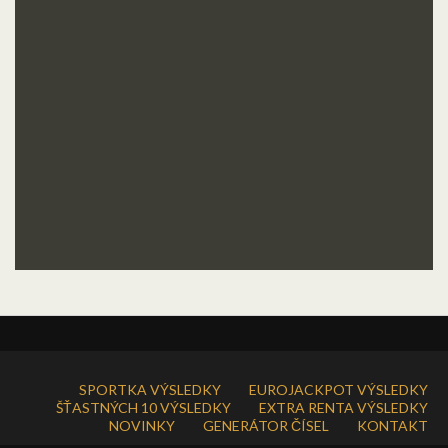
SPORTKA VÝSLEDKY
EUROJACKPOT VÝSLEDKY
ŠŤASTNÝCH 10 VÝSLEDKY
EXTRA RENTA VÝSLEDKY
NOVINKY
GENERÁTOR ČÍSEL
KONTAKT