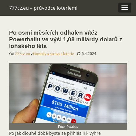
777cz.eu – průvodce loteriemi
Rozba
navig
Po osmi měsících odhalen vítěz
Powerballu ve výši 1,08 miliardy dolarů z
loňského léta
6.4.2024
Od
777cz.eu
v
Novinky a zprávy z loterie
Foto: Pixabay
Po jak dlouhé době byste se přihlásili k výhře