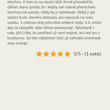
všechno. O tom se na vlastní kůži drsně přesvědčila
Gillian, která zjistila, že i kdyby své rodině přenechala
všechny své peníze, nikdy by ji nemilovali. Vždyť ji její
vlastní bratr, kterého dotovala, ani nepozval na svou
svatbu. S rodinou tedy přerušila veškeré styky. A ti, místo
aby se zastyděli, dále Gillian pomlouvají. Výherkyně z
roku 2012 říká, že usmíření už není možné. Ani teď ani v
budoucnu. Do této záležitosti totiž už nehodlá investovat
svou energii.
5/5 - (1 vote)