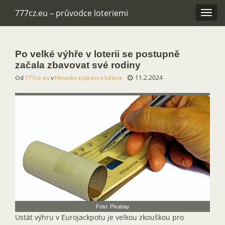
777cz.eu – průvodce loteriemi
Rozba
navig
Po velké výhře v loterii se postupně
začala zbavovat své rodiny
11.2.2024
Od
777cz.eu
v
Novinky a zprávy z loterie
Foto: Pixabay
Ustát výhru v Eurojackpotu je velkou zkouškou pro