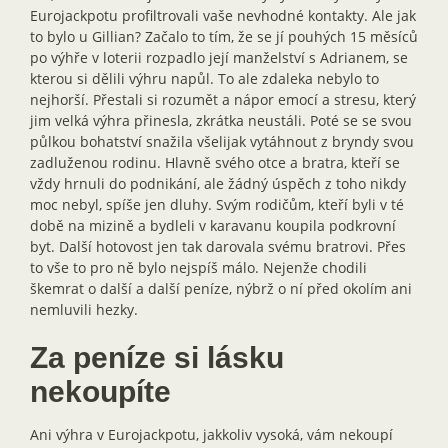
Eurojackpotu profiltrovali vaše nevhodné kontakty. Ale jak
to bylo u Gillian? Začalo to tím, že se jí pouhých 15 měsíců
po výhře v loterii rozpadlo její manželství s Adrianem, se
kterou si dělili výhru napůl. To ale zdaleka nebylo to
nejhorší. Přestali si rozumět a nápor emocí a stresu, který
jim velká výhra přinesla, zkrátka neustáli. Poté se se svou
půlkou bohatství snažila všelijak vytáhnout z bryndy svou
zadluženou rodinu. Hlavně svého otce a bratra, kteří se
vždy hrnuli do podnikání, ale žádný úspěch z toho nikdy
moc nebyl, spíše jen dluhy. Svým rodičům, kteří byli v té
době na mizině a bydleli v karavanu koupila podkrovní
byt. Další hotovost jen tak darovala svému bratrovi. Přes
to vše to pro ně bylo nejspíš málo. Nejenže chodili
škemrat o další a další peníze, nýbrž o ní před okolím ani
nemluvili hezky.
Za peníze si lásku
nekoupíte
Ani výhra v Eurojackpotu, jakkoliv vysoká, vám nekoupí