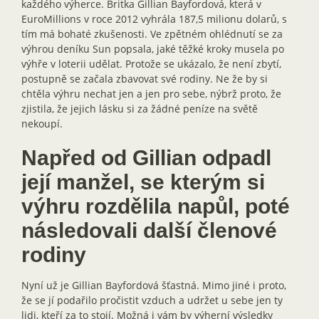
každého výherce. Britka Gillian Bayfordová, která v
EuroMillions v roce 2012 vyhrála 187,5 milionu dolarů, s
tím má bohaté zkušenosti. Ve zpětném ohlédnutí se za
výhrou deníku Sun popsala, jaké těžké kroky musela po
výhře v loterii udělat. Protože se ukázalo, že není zbytí,
postupně se začala zbavovat své rodiny. Ne že by si
chtěla výhru nechat jen a jen pro sebe, nýbrž proto, že
zjistila, že jejich lásku si za žádné peníze na světě
nekoupí.
Napřed od Gillian odpadl
její manžel, se kterým si
výhru rozdělila napůl, poté
následovali další členové
rodiny
Nyní už je Gillian Bayfordová šťastná. Mimo jiné i proto,
že se jí podařilo pročistit vzduch a udržet u sebe jen ty
lidi, kteří za to stojí. Možná i vám by výherní výsledky