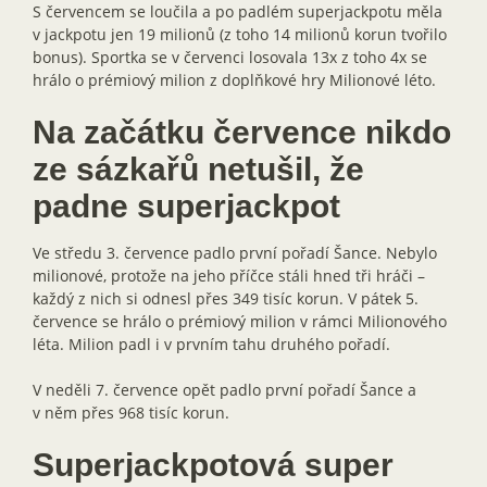
S červencem se loučila a po padlém superjackpotu měla
v jackpotu jen 19 milionů (z toho 14 milionů korun tvořilo
bonus). Sportka se v červenci losovala 13x z toho 4x se
hrálo o prémiový milion z doplňkové hry Milionové léto.
Na začátku července nikdo
ze sázkařů netušil, že
padne superjackpot
Ve středu 3. července padlo první pořadí Šance. Nebylo
milionové, protože na jeho příčce stáli hned tři hráči –
každý z nich si odnesl přes 349 tisíc korun. V pátek 5.
července se hrálo o prémiový milion v rámci Milionového
léta. Milion padl i v prvním tahu druhého pořadí.
V neděli 7. července opět padlo první pořadí Šance a
v něm přes 968 tisíc korun.
Superjackpotová super