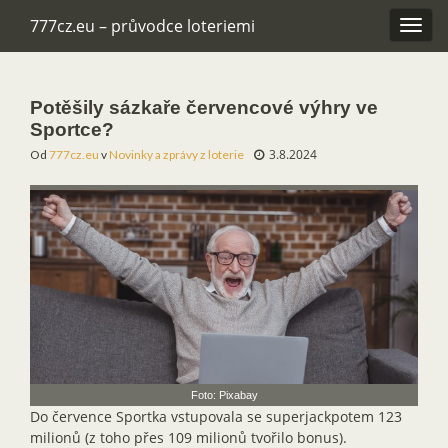
777cz.eu – průvodce loteriemi
Rozba
navig
Potěšily sázkaře červencové výhry ve
Sportce?
3.8.2024
Od
777cz.eu
v
Novinky a zprávy z loterie
Foto: Pixabay
Do července Sportka vstupovala se superjackpotem 123
milionů (z toho přes 109 milionů tvořilo bonus).