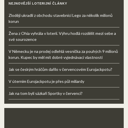
NEJNOVĚJŠÍ LOTERIJNÍ ČLÁNKY
Zloději ukradli z obchodu stavebnici Lego za několik milionů
korun
Žena z Ohia vyhrála v loterii. Výhru hodlá rozdělit mezi sebe a
své sourozence
V Německu je na prodej odlehlá vesnička za pouhých 9 milionů
korun. Kupec by měl mít dobré vyjednávací vlastnosti
Jak se českým hráčům dařilo v červencovém Eurojackpotu?
V úterním Eurojackpotu je přes půl miliardy
Jak na tom byli sázkaři Sportky v červenci?