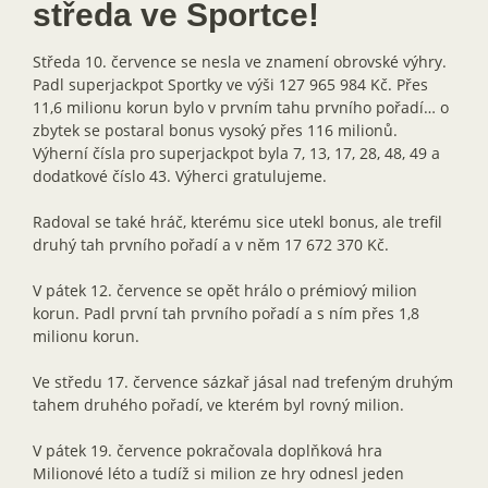
středa ve Sportce!
Středa 10. července se nesla ve znamení obrovské výhry.
Padl superjackpot Sportky ve výši 127 965 984 Kč. Přes
11,6 milionu korun bylo v prvním tahu prvního pořadí… o
zbytek se postaral bonus vysoký přes 116 milionů.
Výherní čísla pro superjackpot byla 7, 13, 17, 28, 48, 49 a
dodatkové číslo 43. Výherci gratulujeme.
Radoval se také hráč, kterému sice utekl bonus, ale trefil
druhý tah prvního pořadí a v něm 17 672 370 Kč.
V pátek 12. července se opět hrálo o prémiový milion
korun. Padl první tah prvního pořadí a s ním přes 1,8
milionu korun.
Ve středu 17. července sázkař jásal nad trefeným druhým
tahem druhého pořadí, ve kterém byl rovný milion.
V pátek 19. července pokračovala doplňková hra
Milionové léto a tudíž si milion ze hry odnesl jeden