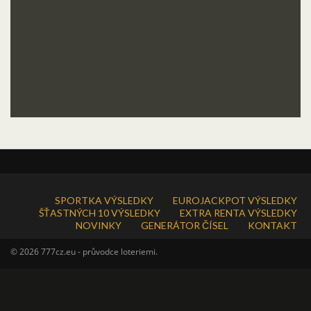
SPORTKA VÝSLEDKY
EUROJACKPOT VÝSLEDKY
ŠŤASTNÝCH 10 VÝSLEDKY
EXTRA RENTA VÝSLEDKY
NOVINKY
GENERÁTOR ČÍSEL
KONTAKT
© 2026 777cz.eu - průvodce loteriemi.