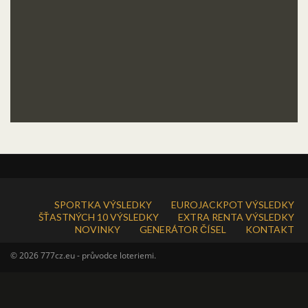
SPORTKA VÝSLEDKY
EUROJACKPOT VÝSLEDKY
ŠŤASTNÝCH 10 VÝSLEDKY
EXTRA RENTA VÝSLEDKY
NOVINKY
GENERÁTOR ČÍSEL
KONTAKT
© 2026 777cz.eu - průvodce loteriemi.