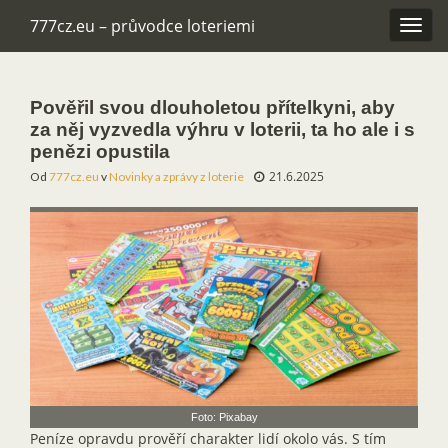
777cz.eu – průvodce loteriemi
Rozba
navig
Pověřil svou dlouholetou přítelkyni, aby
za něj vyzvedla výhru v loterii, ta ho ale i s
penězi opustila
21.6.2025
Od
777cz.eu
v
Novinky a zprávy z loterie
Foto: Pixabay
Peníze opravdu prověří charakter lidí okolo vás. S tím