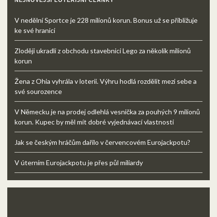
NEJNOVĚJŠÍ LOTERIJNÍ ČLÁNKY
V nedělní Sportce je 228 milionů korun. Bonus už se přibližuje
ke své hranici
Zloději ukradli z obchodu stavebnici Lego za několik milionů
korun
Žena z Ohia vyhrála v loterii. Výhru hodlá rozdělit mezi sebe a
své sourozence
V Německu je na prodej odlehlá vesnička za pouhých 9 milionů
korun. Kupec by měl mít dobré vyjednávací vlastnosti
Jak se českým hráčům dařilo v červencovém Eurojackpotu?
V úterním Eurojackpotu je přes půl miliardy