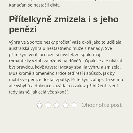
Kanaďan se nestačil divit.
Přítelkyně zmizela i s jeho
penězi
Výhra ve Sportce hezky pročistí vaše okolí jako to udělala
australská výhra u nešťastného muže z Kanady. Své
přítelkyni věřil, protože si myslel, že spolu mají
romantický vztah založený na důvěře. Opak se ale ukázal
být pravdou, když Krystal McKay sbalila výhru a zmizela.
Muž kromě zlomeného srdce teď řeší i způsob, jak by
mohl své peníze dostat zpátky. Přítelkyni žaluje. Ta se mu
ale vyhýbá a dokonce zažádala o zákaz přiblížení. Není
tedy jasné, jak celá věc skončí.
Ohodnoťte post