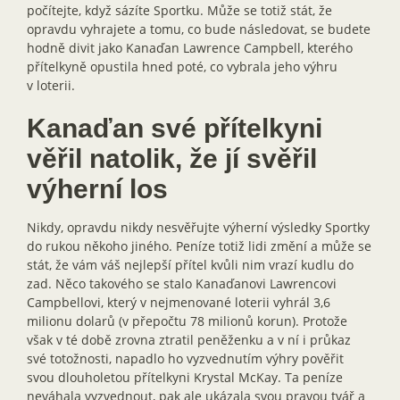
počítejte, když sázíte Sportku. Může se totiž stát, že
opravdu vyhrajete a tomu, co bude následovat, se budete
hodně divit jako Kanaďan Lawrence Campbell, kterého
přítelkyně opustila hned poté, co vybrala jeho výhru
v loterii.
Kanaďan své přítelkyni
věřil natolik, že jí svěřil
výherní los
Nikdy, opravdu nikdy nesvěřujte výherní výsledky Sportky
do rukou někoho jiného. Peníze totiž lidi změní a může se
stát, že vám váš nejlepší přítel kvůli nim vrazí kudlu do
zad. Něco takového se stalo Kanaďanovi Lawrencovi
Campbellovi, který v nejmenované loterii vyhrál 3,6
milionu dolarů (v přepočtu 78 milionů korun). Protože
však v té době zrovna ztratil peněženku a v ní i průkaz
své totožnosti, napadlo ho vyzvednutím výhry pověřit
svou dlouholetou přítelkyni Krystal McKay. Ta peníze
neváhala vyzvednout, pak ale ukázala svou pravou tvář a