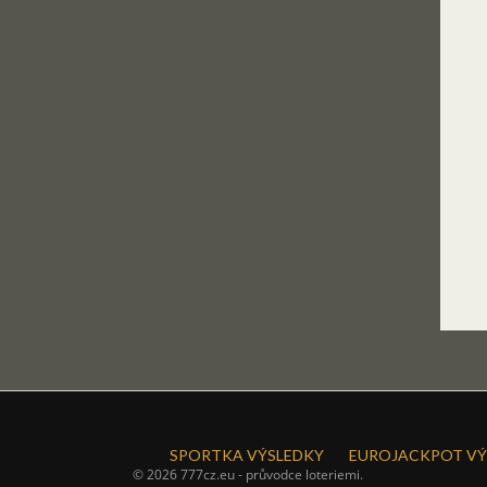
SPORTKA VÝSLEDKY
EUROJACKPOT VÝ
© 2026 777cz.eu - průvodce loteriemi.