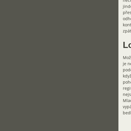
nech
jind
přes
odho
kont
zpát
Lo
Možn
je n
podo
když
poho
regi
nejs
Mlad
vypá
bedl