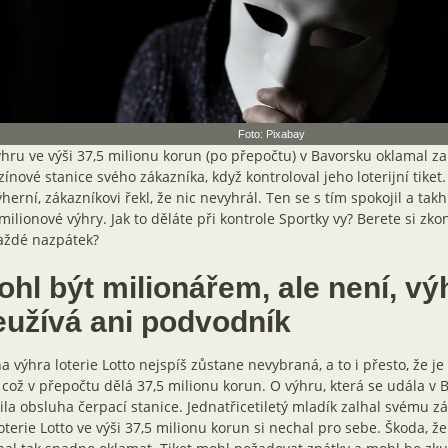
Foto: Pixabay
hru ve výši 37,5 milionu korun (po přepočtu) v Bavorsku oklamal 
ínové stanice svého zákazníka, když kontroloval jeho loterijní tiket.
ýherní, zákazníkovi řekl, že nic nevyhrál. Ten se s tím spokojil a tak
milionové výhry. Jak to děláte při kontrole Sportky vy? Berete si zko
aždé nazpátek?
hl být milionářem, ale není, vý
eužívá ani podvodník
a výhra loterie Lotto nejspíš zůstane nevybraná, a to i přesto, že je 
 což v přepočtu dělá 37,5 milionu korun. O výhru, která se udála v 
ila obsluha čerpací stanice. Jednatřicetiletý mladík zalhal svému zá
oterie Lotto ve výši 37,5 milionu korun si nechal pro sebe. Škoda, ž