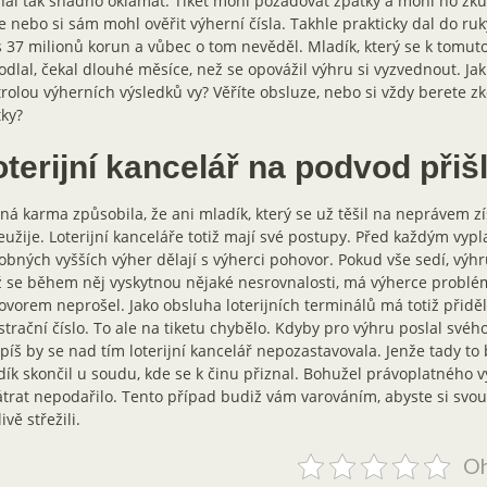
al tak snadno oklamat. Tiket mohl požadovat zpátky a mohl ho zkus
e nebo si sám mohl ověřit výherní čísla. Takhle prakticky dal do ru
 37 milionů korun a vůbec o tom nevěděl. Mladík, který se k tomu
dlal, čekal dlouhé měsíce, než se opovážil výhru si vyzvednout. Jak
rolou výherních výsledků vy? Věříte obsluze, nebo si vždy berete zk
ky?
terijní kancelář na podvod přiš
á karma způsobila, že ani mladík, který se už těšil na neprávem zí
eužije. Loterijní kanceláře totiž mají své postupy. Před každým vyp
bných vyšších výher dělají s výherci pohovor. Pokud vše sedí, výhr
 se během něj vyskytnou nějaké nesrovnalosti, má výherce problé
vorem neprošel. Jako obsluha loterijních terminálů má totiž přidě
strační číslo. To ale na tiketu chybělo. Kdyby pro výhru poslal své
píš by se nad tím loterijní kancelář nepozastavovala. Jenže tady to
ík skončil u soudu, kde se k činu přiznal. Bohužel právoplatného 
trat nepodařilo. Tento případ budiž vám varováním, abyste si svou 
ivě střežili.
Oh