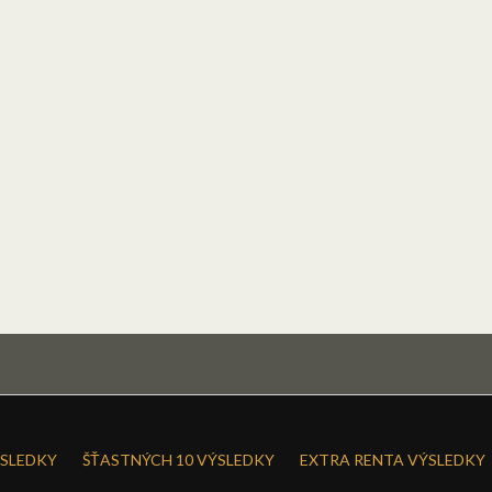
SLEDKY
ŠŤASTNÝCH 10 VÝSLEDKY
EXTRA RENTA VÝSLEDKY