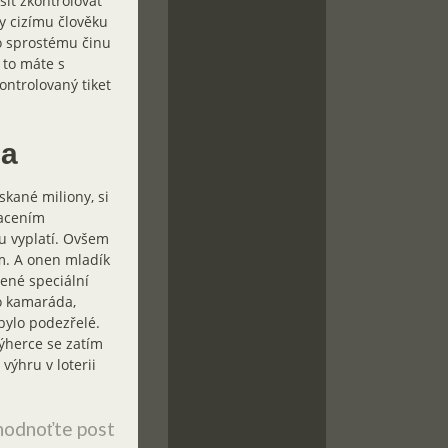
it zkontrolovat
ky cizímu člověku
to sprostému činu
 to máte s
ontrolovaný tiket
la
skané miliony, si
lacením
u vyplatí. Ovšem
m. A onen mladík
lené speciální
ho kamaráda,
 bylo podezřelé.
výherce se zatím
výhru v loterii
odnoťte post