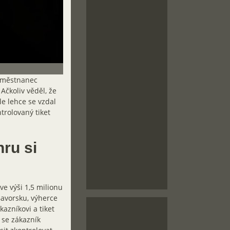
zaměstnanec
 Ačkoliv věděl, že
hle lehce se vzdal
ntrolovaný tiket
hru si
ve výši 1,5 milionu
Bavorsku, výherce
kazníkovi a tiket
e se zákazník