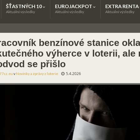
ŠŤASTNÝCH 10
EUROJACKPOT
EXTRA RENTA
Aktuální výsledky
Aktuální výsledky
Aktuální výsledky
racovník benzínové stanice okl
utečného výherce v loterii, ale
odvod se přišlo
5.4.2026
77cz.eu
v
Novinky a zprávy z loterie