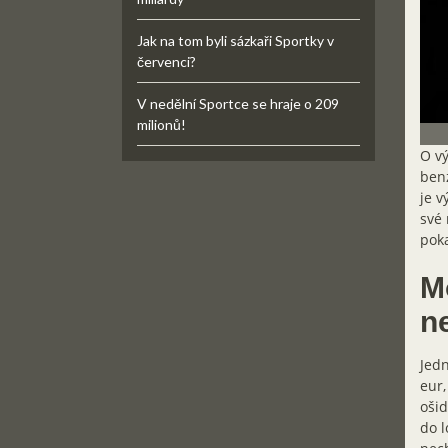
Jak na tom byli sázkaři Sportky v
červenci?
V nedělní Sportce se hraje o 209
milionů!
O vý
benz
je v
své 
pok
Mo
n
Jedn
eur,
ošid
do l