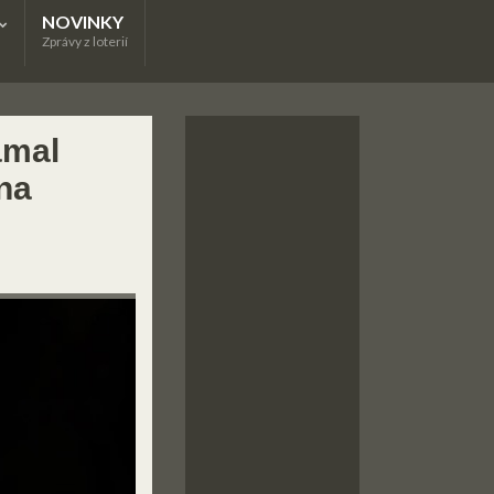
NOVINKY
Zprávy z loterií
amal
 na