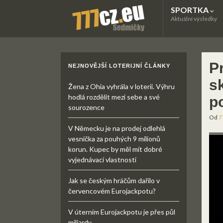
SPORTKA
Aktuální výsledky
P
NEJNOVĚJŠÍ LOTERIJNÍ ČLÁNKY
sk
Žena z Ohia vyhrála v loterii. Výhru
hodlá rozdělit mezi sebe a své
p
sourozence
Od
7
V Německu je na prodej odlehlá
vesnička za pouhých 9 milionů
korun. Kupec by měl mít dobré
vyjednávací vlastnosti
Jak se českým hráčům dařilo v
červencovém Eurojackpotu?
V úterním Eurojackpotu je přes půl
miliardy